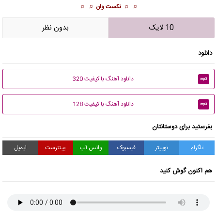
♫ ♫
نکست وان
♫ ♫
10 لایک
بدون نظر
دانلود
دانلود آهنگ با کیفیت 320
mp3
دانلود آهنگ با کیفیت 128
mp3
بفرستید برای دوستانتان
تلگرام
توییتر
فیسبوک
واتس آپ
پینترست
ایمیل
هم اکنون گوش کنید