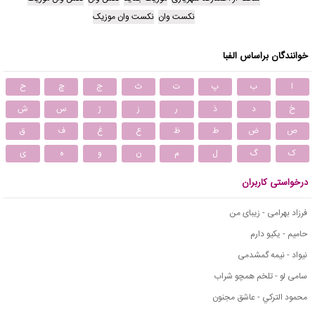
نکست وان
نکست وان موزیک
خوانندگان براساس الفبا
ا
ب
پ
ت
ث
ج
چ
ح
خ
د
ذ
ر
ز
ژ
س
ش
ص
ض
ط
ظ
ع
غ
ف
ق
ک
گ
ل
م
ن
و
ه
ی
درخواستی کاربران
فرزاد بهرامی - زیبای من
حامیم - یکیو دارم
نیواد - نیمه گمشدمی
سامی لو - تلخم همچو شراب
محمود التركي - عاشق مجنون