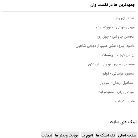
جدیدترین ها در نکست وان
شدو - ای وای
مهدی جهانی - دیوونه بودم
محسن چاوشی - چهل روز
دانلود اپیزود عشق عمیق از دیجی شاهین
یونس فرجام - چشمات
مصطفی میری - تو ولی باور نکن
مسعود فراهانی - آواره
اسماعیل ارندان - سردیار
مرتضی باب - ممنونم ازت
مانی - کجایی
لینک های سایت
صفحه اصلی
تک آهنگ ها
آلبوم ها
موزیک ویدئو ها
تبلیغات