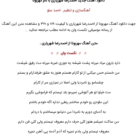
دانلود آهنگ جدید
احمدرضا شهریاری با نام مهربونا
آهنگسازی و تنظیم : احمد سلو
جهت دانلود آهنگ مهربونا از
احمدرضا شهریاری
با کیفیت ۱۲۸ و ۳۲۰ و مشاهده متن این آهنگ
از رسانه موسیقی نکست وان به ادامه مطلب مراجعه نمائید …
متن آهنگ
مهربونا
از احمدرضا شهریاری :
♫ ♫
نکست وان
♫ ♫
داره بارون میاد میزنه پشت شیشه یه جوری ضربه میزنه مث رفیق شیشت
من خستم حس میکنی از تو کارام هستم هنوز به عشق طرفدارام و بستم
چشمامو رو نامردیا ولی اصلا در نمیاری سر از کارام
مث خیلیا تو هر آغوشی نمیرمو بلد نیستم که فراموشی بگیرم
این ملودی رو خودم ساختم ربطی نداره اگه خودم باختم
به آدمای دورم به نامردا من دنیامو میساختم با دردام
من ساکت نمیشم هنوز کلی حرف دارم معروف نیستم ولی کلی فن دارم
معروف نیستم ولی یادم نمیره که آدم آدمه پی آهن نمیره