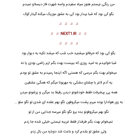
من رنگی نیستم هنوز سیاه سفیدم واسه شهرت فاز دیسلاو نمیدم
بگو کی بود که شبا بیدار بود کی به عشق موزیک میکنه گیتار کوک
♫ ♫ ♫ ♫
♫ ♫
NEXT1.IR
♫ ♫
♫ ♫ ♫ ♫
بگو کی بود که حرفاتو میشنید خب شب که میشد تکیه به دیوار بود
شبا خوابیدم به امید روزی که ببینمت بهت بگم ازم راضی بودی یا نه
میخوام بهت بگم مرسی که هستی اگه اینجا رسیدم به عشق تو بودم
یه آدم لاغر با چشای مشکی به
مهربون
ا میگم که همگی عشقین
همه پی پیشرفت فقط خودشونو دیدن رفیقا بد میگن و پزشونو میدن
به زور هوادارا بوده میرم پشت میکروفون نگو بهم عقده ای شدی تو نگو سلو …
نگو بهم میکروفونو بده برو نگو نگو میرسه جدایی من از تو
نمیخوام بهت بگم طرفدار فقط غریبه نیستی خیلی شده جا زدم
ولی عشق تو بلندم کرد و باعث شد دوباره من بال زدم