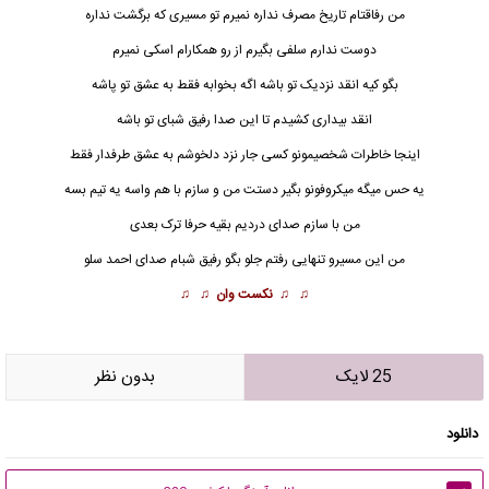
من رفاقتام تاریخ مصرف نداره نمیرم تو مسیری که برگشت نداره
دوست ندارم سلفی بگیرم از رو همکارام اسکی نمیرم
بگو کیه انقد نزدیک تو باشه اگه بخوابه فقط به عشق تو پاشه
انقد بیداری کشیدم تا این صدا رفیق شبای تو باشه
اینجا خاطرات شخصیمونو کسی جار نزد دلخوشم به عشق طرفدار فقط
یه حس میگه میکروفونو بگیر دستت من و سازم با هم واسه یه تیم بسه
من با سازم صدای دردیم بقیه حرفا ترک بعدی
من این مسیرو تنهایی رفتم جلو بگو رفیق شبام صدای احمد سلو
♫ ♫
نکست وان
♫ ♫
25 لایک
بدون نظر
دانلود