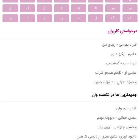
ص
ض
ط
ظ
ع
غ
ف
ق
ک
گ
ل
م
ن
و
ه
ی
درخواستی کاربران
فرزاد بهرامی - زیبای من
حامیم - یکیو دارم
نیواد - نیمه گمشدمی
سامی لو - تلخم همچو شراب
محمود التركي - عاشق مجنون
جدیدترین ها در نکست وان
شدو - ای وای
مهدی جهانی - دیوونه بودم
محسن چاوشی - چهل روز
دانلود اپیزود عشق عمیق از دیجی شاهین