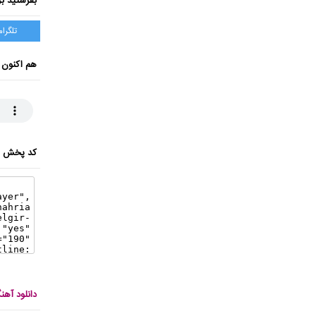
بفرستید بر
تلگرام
هم اکنون 
کد پخش ای
دانلود آه