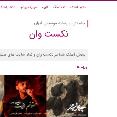
دانلود آهنگ
تک آهنگ
آلبوم
موزیک ویدئو
انتشار آهنگ
جامعترین رسانه موسیقی ایران
نکست وان
پخش آهنگ شما در نکست وان و تمام سایت های معتبر
ویژه ها