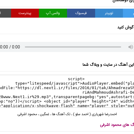
ای دوستانتان
توییتر
فیسبوک
واتس آپ
پینترست
ا
گوش کنید
ن آهنگ در سایت و وبلاگ شما
احمدرضا شهریاری ( احمد سلو )
،
تک آهنگ ها
،
غمگین
،
محمود اشرفی
نگ های محمود اشرفی