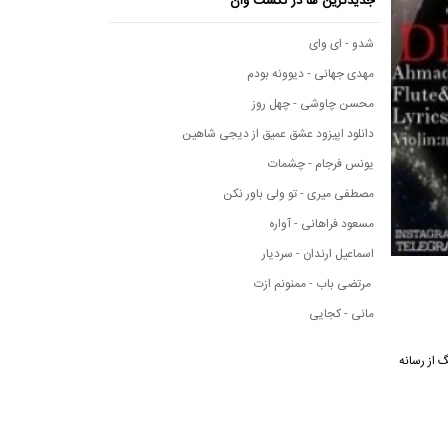
جدیدترین ها در نکست وان
شدو - ای وای
مهدی جهانی - دیوونه بودم
محسن چاوشی - چهل روز
دانلود اپیزود عشق عمیق از دیجی شاهین
یونس فرجام - چشمات
مصطفی میری - تو ولی باور نکن
مسعود فراهانی - آواره
اسماعیل ارندان - سردیار
مرتضی باب - ممنونم ازت
مانی - کجایی
 آهنگ از رسانه