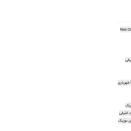
Nex O
رفی
 شهریاری
زیک
د اشرفی
ن موزیک