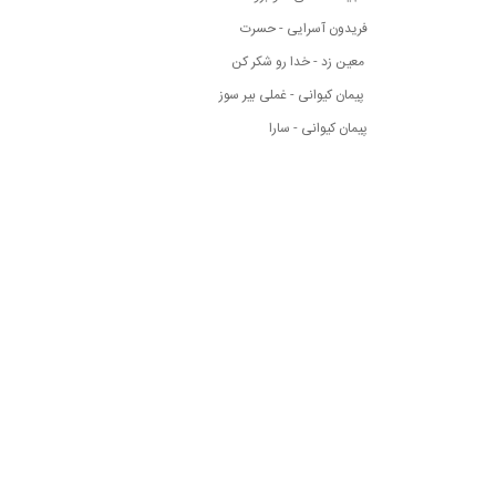
فریدون آسرایی - حسرت
معین زد - خدا رو شکر کن
پیمان کیوانی - غملی بیر سوز
پیمان کیوانی - سارا