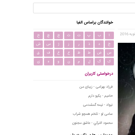
خوانندگان براساس الفبا
ا
ب
پ
ت
ث
ج
چ
ح
خ
د
ذ
ر
ز
ژ
س
ش
ص
ض
ط
ظ
ع
غ
ف
ق
ک
گ
ل
م
ن
و
ه
ی
درخواستی کاربران
فرزاد بهرامی - زیبای من
حامیم - یکیو دارم
نیواد - نیمه گمشدمی
سامی لو - تلخم همچو شراب
محمود التركي - عاشق مجنون