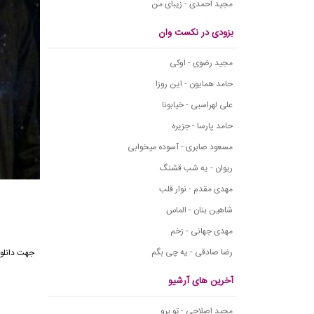
مجید احمدی - زیبای من
بزودی در نکست وان
مجید رضوی - اوکی
حامد همایون - این روزا
علی لهراسبی - خیابونا
حامد پارسا - جزیره
مسعود صابری - آسوده میخوابی
ریوان - یه شب قشنگ
مهدی مقدم - نوار قلب
شاهین بنان - الماس
مهدی جهانی - زخم
رضا صادقی - یه چی بگم
جهت دانلود
آخرین های آرشیو
مجید اصلاحی - تو برو