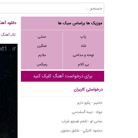
دانلود آهن
موزیک ها براساس سبک ها
تک آهنگ
, 844
پاپ
سنتی
شاد
غمگین
نوحه و مداحی
ملایم
بی کلام
رمیکس
برای درخواست آهنگ کلیک کنید
درخواستی کاربران
حامیم - یکیو دارم
نیواد - نیمه گمشدمی
سامی لو - تلخم همچو شراب
محمود التركي - عاشق مجنون