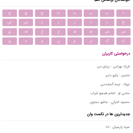
خوانندگان براساس الفبا
ا
ب
پ
ت
ث
ج
چ
ح
خ
د
ذ
ر
ز
ژ
س
ش
ص
ض
ط
ظ
ع
غ
ف
ق
ک
گ
ل
م
ن
و
ه
ی
درخواستی کاربران
فرزاد بهرامی - زیبای من
حامیم - یکیو دارم
نیواد - نیمه گمشدمی
سامی لو - تلخم همچو شراب
محمود التركي - عاشق مجنون
جدیدترین ها در نکست وان
سینا پارسیان - ادا