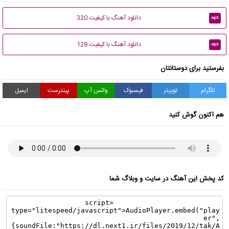
دانلود آهنگ با کیفیت 320
mp3
دانلود آهنگ با کیفیت 128
mp3
بفرستید برای دوستانتان
تلگرام
توییتر
فیسبوک
واتس آپ
پینترست
ایمیل
هم اکنون گوش کنید
کد پخش این آهنگ در سایت و وبلاگ شما