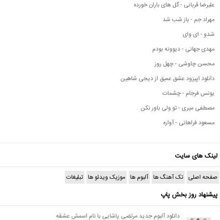
علیرضا قربانی - گل های باران خورده
مهراد جم - باز شب شد
شدو - ای وای
مهدی جهانی - دیوونه بودم
محسن چاوشی - چهل روز
دانلود اپیزود عشق عمیق از دیجی شاهین
یونس فرجام - چشمات
مصطفی میری - تو ولی باور نکن
مسعود فراهانی - آواره
لینک های سایت
صفحه اصلی
تک آهنگ ها
آلبوم ها
موزیک ویدئو ها
تبلیغات
پیشنهاد روز بخش پاپ
دانلود آلبوم جدید مرتضی پاشایی با نام اسمش عشقه