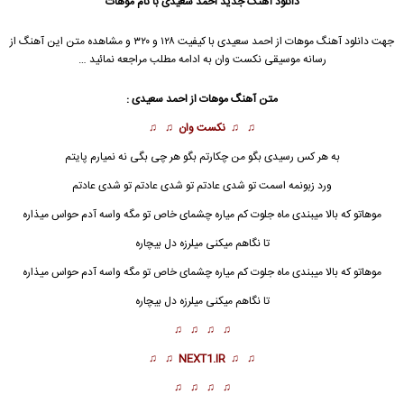
دانلود آهنگ جدید
احمد سعیدی با نام موهات
جهت دانلود آهنگ موهات از احمد سعیدی با کیفیت ۱۲۸ و ۳۲۰ و مشاهده متن این آهنگ از
رسانه موسیقی نکست وان به ادامه مطلب مراجعه نمائید …
متن آهنگ
موهات
از احمد سعیدی :
♫ ♫
نکست وان
♫ ♫
به هر کس رسیدی بگو من چکارتم بگو هر چی بگی نه نمیارم پایتم
ورد زبونمه اسمت تو شدی عادتم تو شدی عادتم تو شدی عادتم
موهاتو که بالا میبندی ماه جلوت کم میاره چشمای خاص تو مگه واسه آدم حواس میذاره
تا نگاهم میکنی میلرزه دل بیچاره
موهات
و که بالا میبندی ماه جلوت کم میاره چشمای خاص تو مگه واسه آدم حواس میذاره
تا نگاهم میکنی میلرزه دل بیچاره
♫ ♫ ♫ ♫
♫ ♫
NEXT1.IR
♫ ♫
♫ ♫ ♫ ♫