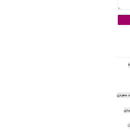
مد سعیدی
یدی
ک