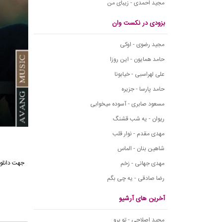
مجید احمدی - زیبای من
بزودی در نکست وان
مجید رضوی - اوکی
حامد همایون - این روزا
علی لهراسبی - خیابونا
حامد پارسا - جزیره
مسعود صابری - آسوده میخوابی
ریوان - یه شب قشنگ
مهدی مقدم - نوار قلب
شاهین بنان - الماس
جهت دانلو
مهدی جهانی - زخم
رضا صادقی - یه چی بگم
آخرین های آرشیو
مجید اصلاحی - تو برو