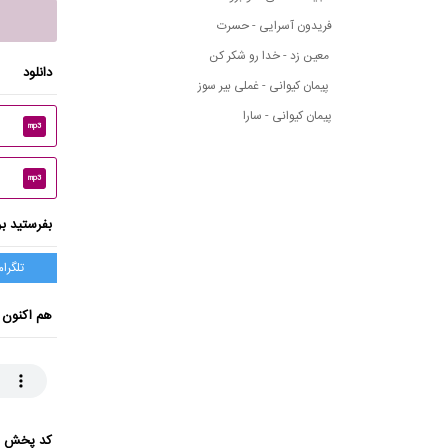
فریدون آسرایی - حسرت
معین زد - خدا رو شکر کن
دانلود
پیمان کیوانی - غملی بیر سوز
پیمان کیوانی - سارا
mp3
mp3
بفرستید بر
تلگرام
هم اکنون 
کد پخش ای