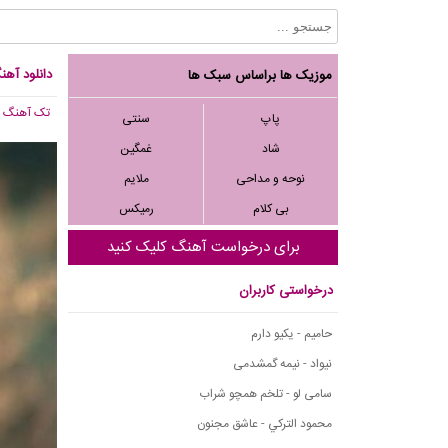
دانلود آهن
موزیک ها براساس سبک ها
تک آهنگ
, 313
پاپ
سنتی
شاد
غمگین
نوحه و مداحی
ملایم
بی کلام
رمیکس
برای درخواست آهنگ کلیک کنید
درخواستی کاربران
حامیم - یکیو دارم
نیواد - نیمه گمشدمی
سامی لو - تلخم همچو شراب
محمود التركي - عاشق مجنون