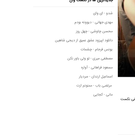
جدیدترین ها در نکست وان
شدو - ای وای
مهدی جهانی - دیوونه بودم
محسن چاوشی - چهل روز
دانلود اپیزود عشق عمیق از دیجی شاهین
یونس فرجام - چشمات
مصطفی میری - تو ولی باور نکن
مسعود فراهانی - آواره
اسماعیل ارندان - سردیار
مرتضی باب - ممنونم ازت
مانی - کجایی
 موسیقی نکست