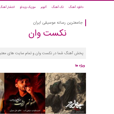
دانلود آهنگ
تک آهنگ
آلبوم
موزیک ویدئو
انتشار آهنگ
جامعترین رسانه موسیقی ایران
نکست وان
پخش آهنگ شما در نکست وان و تمام سایت های معتبر
ویژه ها