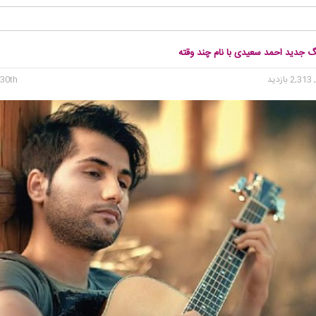
گ جدید احمد سعیدی با نام چند وقته
2, بازدید
30th می 2016