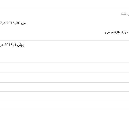
گفت:
می 30, 2016 در 11:37 ب.ظ
خوبه.عالیه.مرسی
گفت:
ژوئن 1, 2016 در 7:20 ب.ظ