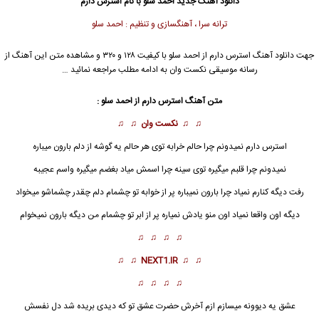
دانلود آهنگ جدید
احمد سلو با نام استرس دارم
ترانه سرا ، آهنگسازی و تنظیم : احمد سلو
جهت دانلود آهنگ استرس دارم از احمد سلو با کیفیت ۱۲۸ و ۳۲۰ و مشاهده متن این آهنگ از
رسانه موسیقی نکست وان به ادامه مطلب مراجعه نمائید …
متن آهنگ
استرس دارم
از احمد سلو :
♫ ♫
نکست وان
♫ ♫
استرس دارم
نمیدونم چرا حالم خرابه توی هر حالم یه گوشه از دلم بارون میباره
نمیدونم چرا قلبم میگیره توی سینه چرا اسمش میاد بغضم میگیره واسم عجیبه
رفت دیگه کنارم نمیاد چرا بارون نمیباره پر از خوابه تو چشمام دلم چقدر چشماشو میخواد
دیگه اون واقعا نمیاد اون منو یادش نمیاره پر از ابر تو چشمام من دیگه بارون نمیخوام
♫ ♫ ♫ ♫
♫ ♫
NEXT1.IR
♫ ♫
♫ ♫ ♫ ♫
عشق یه دیوونه میسازم ازم آخرش حضرت عشق تو که دیدی بریده شد دل نفسش