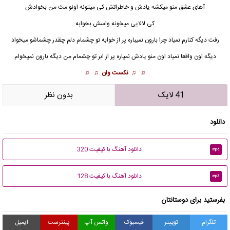
آهای عشق منو میکشه یادش و خاطراتش کی میتونه اونو مث من بخوادش
کی لالایی میخونه واسش بخوابه
رفت دیگه کنارم نمیاد چرا بارون نمیباره پر از خوابه تو چشمام دلم چقدر چشماشو میخواد
دیگه اون واقعا نمیاد اون منو یادش نمیاره پر از ابر تو چشمام من دیگه بارون نمیخوام
♫ ♫
نکست وان
♫ ♫
41 لایک
بدون نظر
دانلود
دانلود آهنگ با کیفیت 320
mp3
دانلود آهنگ با کیفیت 128
mp3
بفرستید برای دوستانتان
تلگرام
توییتر
فیسبوک
واتس آپ
پینترست
ایمیل