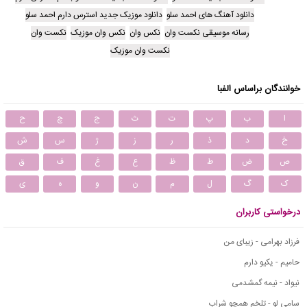
دانلود آهنگ های احمد سلو
دانلود موزیک جدید استرس دارم احمد سلو
رسانه موسیقی نکست وان
نکس وان
نکس وان موزیک
نکست وان
نکست وان موزیک
خوانندگان براساس الفبا
ا
ب
پ
ت
ث
ج
چ
ح
خ
د
ذ
ر
ز
ژ
س
ش
ص
ض
ط
ظ
ع
غ
ف
ق
ک
گ
ل
م
ن
و
ه
ی
درخواستی کاربران
فرزاد بهرامی - زیبای من
حامیم - یکیو دارم
نیواد - نیمه گمشدمی
سامی لو - تلخم همچو شراب