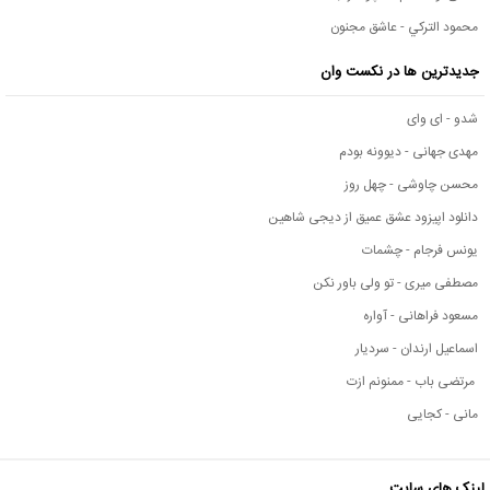
محمود التركي - عاشق مجنون
جدیدترین ها در نکست وان
شدو - ای وای
مهدی جهانی - دیوونه بودم
محسن چاوشی - چهل روز
دانلود اپیزود عشق عمیق از دیجی شاهین
یونس فرجام - چشمات
مصطفی میری - تو ولی باور نکن
مسعود فراهانی - آواره
اسماعیل ارندان - سردیار
مرتضی باب - ممنونم ازت
مانی - کجایی
لینک های سایت