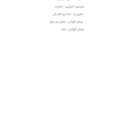
فریدون آسرایی - حسرت
معین زد - خدا رو شکر کن
پیمان کیوانی - غملی بیر سوز
پیمان کیوانی - سارا