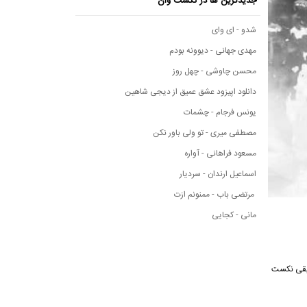
جدیدترین ها در نکست وان
شدو - ای وای
مهدی جهانی - دیوونه بودم
محسن چاوشی - چهل روز
دانلود اپیزود عشق عمیق از دیجی شاهین
یونس فرجام - چشمات
مصطفی میری - تو ولی باور نکن
مسعود فراهانی - آواره
اسماعیل ارندان - سردیار
مرتضی باب - ممنونم ازت
مانی - کجایی
 از رسانه موسیقی نکست