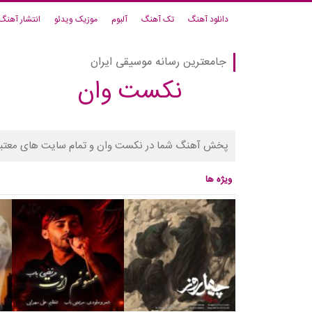
دانلود آهنگ
تک آهنگ
آلبوم
موزیک ویدئو
انتشار آهنگ
جامعترین رسانه موسیقی ایران
نکست وان
پخش آهنگ شما در نکست وان و تمام سایت های معتبر
ویژه ها