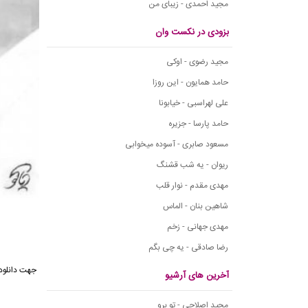
مجید احمدی - زیبای من
بزودی در نکست وان
مجید رضوی - اوکی
حامد همایون - این روزا
علی لهراسبی - خیابونا
حامد پارسا - جزیره
مسعود صابری - آسوده میخوابی
ریوان - یه شب قشنگ
مهدی مقدم - نوار قلب
شاهین بنان - الماس
مهدی جهانی - زخم
رضا صادقی - یه چی بگم
آخرین های آرشیو
مجید اصلاحی - تو برو