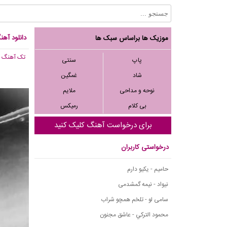
دانلود آه
موزیک ها براساس سبک ها
تک آهنگ
, 848
پاپ
سنتی
شاد
غمگین
نوحه و مداحی
ملایم
بی کلام
رمیکس
برای درخواست آهنگ کلیک کنید
درخواستی کاربران
حامیم - یکیو دارم
نیواد - نیمه گمشدمی
سامی لو - تلخم همچو شراب
محمود التركي - عاشق مجنون