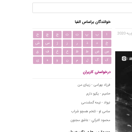
خوانندگان براساس الفبا
ا
ب
پ
ت
ث
ج
چ
ح
خ
د
ذ
ر
ز
ژ
س
ش
ص
ض
ط
ظ
ع
غ
ف
ق
ک
گ
ل
م
ن
و
ه
ی
درخواستی کاربران
فرزاد بهرامی - زیبای من
حامیم - یکیو دارم
نیواد - نیمه گمشدمی
سامی لو - تلخم همچو شراب
محمود التركي - عاشق مجنون