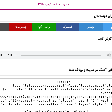
دانلود آهنگ با کیفیت 128
ای دوستانتان
توییتر
فیسبوک
واتس آپ
پینترست
ا
گوش کنید
ن آهنگ در سایت و وبلاگ شما
احمدرضا شهریاری ( احمد سلو )
،
تک آهنگ ها
،
غمگین