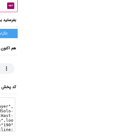
mp3
بفرستید بر
تلگرام
هم اکنون 
کد پخش ای