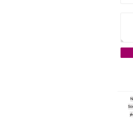
N
So
و