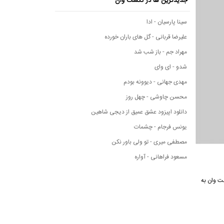
جدیدترین ها در نکست وان
سینا پارسیان - ادا
علیرضا قربانی - گل های باران خورده
مهراد جم - باز شب شد
شدو - ای وای
مهدی جهانی - دیوونه بودم
محسن چاوشی - چهل روز
دانلود اپیزود عشق عمیق از دیجی شاهین
یونس فرجام - چشمات
مصطفی میری - تو ولی باور نکن
مسعود فراهانی - آواره
سیقی نکست وان به