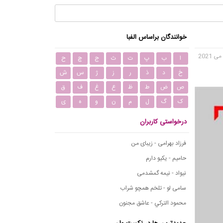
خوانندگان براساس الفبا
ا
ب
پ
ت
ث
ج
چ
ح
خ
د
ذ
ر
ز
ژ
س
ش
ص
ض
ط
ظ
ع
غ
ف
ق
ک
گ
ل
م
ن
و
ه
ی
درخواستی کاربران
فرزاد بهرامی - زیبای من
حامیم - یکیو دارم
نیواد - نیمه گمشدمی
سامی لو - تلخم همچو شراب
محمود التركي - عاشق مجنون