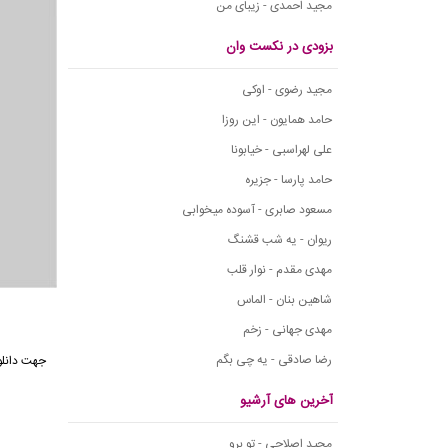
مجید احمدی - زیبای من
بزودی در نکست وان
مجید رضوی - اوکی
حامد همایون - این روزا
علی لهراسبی - خیابونا
حامد پارسا - جزیره
مسعود صابری - آسوده میخوابی
ریوان - یه شب قشنگ
مهدی مقدم - نوار قلب
شاهین بنان - الماس
مهدی جهانی - زخم
رضا صادقی - یه چی بگم
آخرین های آرشیو
مجید اصلاحی - تو برو