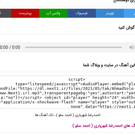
ای دوستانتان
توییتر
فیسبوک
واتس آپ
پینترست
ا
گوش کنید
ن آهنگ در سایت و وبلاگ شما
احمدرضا شهریاری ( احمد سلو )
،
تک آهنگ ها
نگ های احمدرضا شهریاری ( احمد سلو )