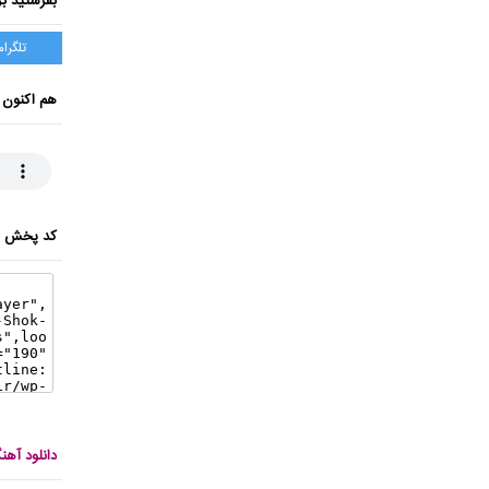
بفرستید بر
تلگرام
هم اکنون 
کد پخش ای
دانلود آه