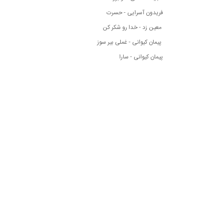
فریدون آسرایی - حسرت
معین زد - خدا رو شکر کن
پیمان کیوانی - غملی بیر سوز
پیمان کیوانی - سارا