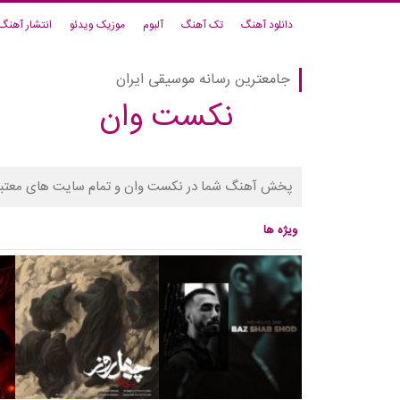
دانلود آهنگ
تک آهنگ
آلبوم
موزیک ویدئو
انتشار آهنگ
جامعترین رسانه موسیقی ایران
نکست وان
پخش آهنگ شما در نکست وان و تمام سایت های معتبر
ویژه ها