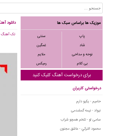
دانلود آه
موزیک ها براساس سبک ها
تک آهنگ
, 723
پاپ
سنتی
شاد
غمگین
نوحه و مداحی
ملایم
بی کلام
رمیکس
برای درخواست آهنگ کلیک کنید
درخواستی کاربران
حامیم - یکیو دارم
نیواد - نیمه گمشدمی
سامی لو - تلخم همچو شراب
محمود التركي - عاشق مجنون