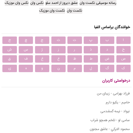
رسانه موسیقی نکست وان
عشق دیروز از احمد سلو
نکس وان
نکس وان موزیک
نکست وان
نکست وان موزیک
خوانندگان براساس الفبا
ا
ب
پ
ت
ث
ج
چ
ح
خ
د
ذ
ر
ز
ژ
س
ش
ص
ض
ط
ظ
ع
غ
ف
ق
ک
گ
ل
م
ن
و
ه
ی
درخواستی کاربران
فرزاد بهرامی - زیبای من
حامیم - یکیو دارم
نیواد - نیمه گمشدمی
سامی لو - تلخم همچو شراب
محمود التركي - عاشق مجنون