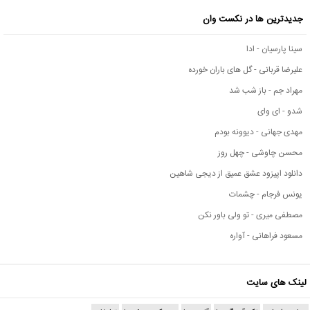
جدیدترین ها در نکست وان
سینا پارسیان - ادا
علیرضا قربانی - گل های باران خورده
مهراد جم - باز شب شد
شدو - ای وای
مهدی جهانی - دیوونه بودم
محسن چاوشی - چهل روز
دانلود اپیزود عشق عمیق از دیجی شاهین
یونس فرجام - چشمات
مصطفی میری - تو ولی باور نکن
مسعود فراهانی - آواره
لینک های سایت