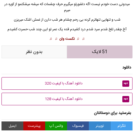
میدونی دست خودم نیست اگه دلشورتو میگیرم حرف چشمات که میشه میشکنمو از کوره در
میرم
شب و تنهایی تنهاترم کرده بی رحم چشام هر شب دارن از غمش اشک میریزن
آخ چقدر تلخ شدم سرد شدم درد کشیدم قده یک عمر تو این چند شب حسرت کشیدم
♫ ♫
نکست وان
♫ ♫
51 لایک
بدون نظر
دانلود
دانلود آهنگ با کیفیت 320
mp3
دانلود آهنگ با کیفیت 128
mp3
بفرستید برای دوستانتان
تلگرام
توییتر
فیسبوک
واتس آپ
پینترست
ایمیل