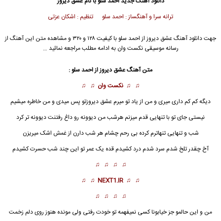
دانلود آهنگ جدید
احمد سلو با نام عشق دیروز
ترانه سرا و آهنگساز : احمد سلو تنظیم : اشکان عزتی
جهت دانلود آهنگ عشق دیروز از احمد سلو با کیفیت ۱۲۸ و ۳۲۰ و مشاهده متن این آهنگ از
رسانه موسیقی نکست وان به ادامه مطلب مراجعه نمائید …
متن آهنگ
عشق دیروز
از احمد سلو :
♫ ♫
نکست وان
♫ ♫
دیگه کم کم داری میری و من از یاد تو میرم
عشق دیروز
تو پس میدی و من خاطره میشیم
نیستی جای تو با تنهایی قدم میزنم هرشب من دیوونه رو داغ رفتنت دیوونه تر کرد
شب و تنهایی تنهاترم کرده بی رحم چشام هر شب دارن از غمش اشک میریزن
آخ چقدر تلخ شدم سرد شدم درد کشیدم قده یک عمر تو این چند شب حسرت کشیدم
♫ ♫ ♫ ♫
♫ ♫
NEXT1.IR
♫ ♫
♫ ♫ ♫ ♫
من و این حالمو جز خیابونا کسی نمیفهمه تو خودت رفتی ولی مونده هنوز روی دلم زخمت