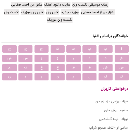
رسانه موسیقی نکست وان
سایت دانلود آهنگ
عشق من احمد صفایی
عشق من از احمد صفایی
موزیک جدید
نکس وان
نکس وان موزیک
نکست وان
نکست وان موزیک
خوانندگان براساس الفبا
ا
ب
پ
ت
ث
ج
چ
ح
خ
د
ذ
ر
ز
ژ
س
ش
ص
ض
ط
ظ
ع
غ
ف
ق
ک
گ
ل
م
ن
و
ه
ی
درخواستی کاربران
فرزاد بهرامی - زیبای من
حامیم - یکیو دارم
نیواد - نیمه گمشدمی
سامی لو - تلخم همچو شراب