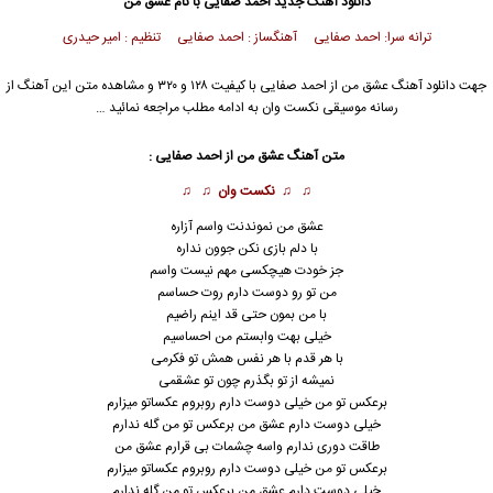
دانلود آهنگ جدید
احمد صفایی
با نام عشق من
ترانه سرا: احمد صفایی آهنگساز : احمد صفایی تنظیم : امیر حیدری
جهت دانلود آهنگ عشق من از
احمد صفایی
با کیفیت ۱۲۸ و ۳۲۰ و مشاهده متن این آهنگ از
رسانه موسیقی نکست وان به ادامه مطلب مراجعه نمائید …
متن آهنگ عشق من از
احمد صفایی
:
♫ ♫
نکست وان
♫ ♫
عشق من نموندنت واسم آزاره
با دلم بازی نکن جوون نداره
جز خودت هیچکسی مهم نیست واسم
من تو رو دوست دارم روت حساسم
با من بمون حتی قد اینم راضیم
خیلی بهت وابستم من احساسیم
با هر قدم با هر نفس همش تو فکرمی
نمیشه از تو بگذرم چون تو عشقمی
برعکس تو من خیلی دوست دارم روبروم عکساتو میزارم
خیلی دوست دارم عشق من برعکس تو من گله ندارم
طاقت دوری ندارم واسه چشمات بی قرارم عشق من
برعکس تو من خیلی دوست دارم روبروم عکساتو میزارم
خیلی دوست دارم
عشق
من برعکس تو من گله ندارم