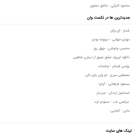
محمود التركي - عاشق مجنون
جدیدترین ها در نکست وان
شدو - ای وای
مهدی جهانی - دیوونه بودم
محسن چاوشی - چهل روز
دانلود اپیزود عشق عمیق از دیجی شاهین
یونس فرجام - چشمات
مصطفی میری - تو ولی باور نکن
مسعود فراهانی - آواره
اسماعیل ارندان - سردیار
مرتضی باب - ممنونم ازت
مانی - کجایی
لینک های سایت