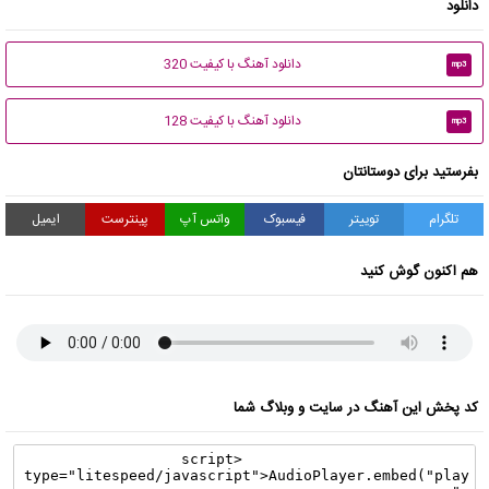
دانلود
دانلود آهنگ با کیفیت 320
mp3
دانلود آهنگ با کیفیت 128
mp3
بفرستید برای دوستانتان
تلگرام
توییتر
فیسبوک
واتس آپ
پینترست
ایمیل
هم اکنون گوش کنید
کد پخش این آهنگ در سایت و وبلاگ شما