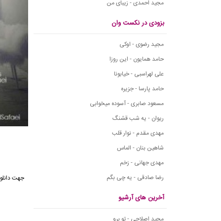
مجید احمدی - زیبای من
بزودی در نکست وان
مجید رضوی - اوکی
حامد همایون - این روزا
علی لهراسبی - خیابونا
حامد پارسا - جزیره
مسعود صابری - آسوده میخوابی
ریوان - یه شب قشنگ
مهدی مقدم - نوار قلب
شاهین بنان - الماس
مهدی جهانی - زخم
رضا صادقی - یه چی بگم
جهت دانلو
آخرین های آرشیو
مجید اصلاحی - تو برو