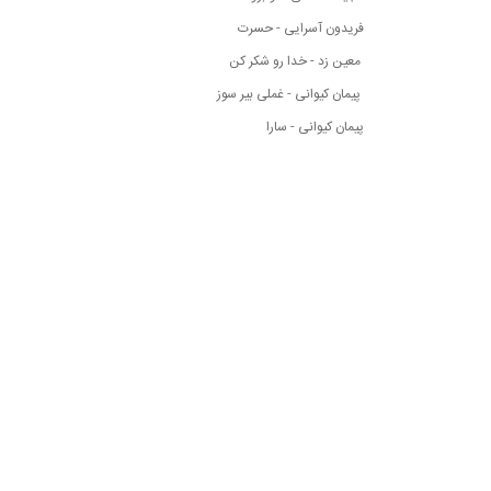
فریدون آسرایی - حسرت
معین زد - خدا رو شکر کن
پیمان کیوانی - غملی بیر سوز
پیمان کیوانی - سارا