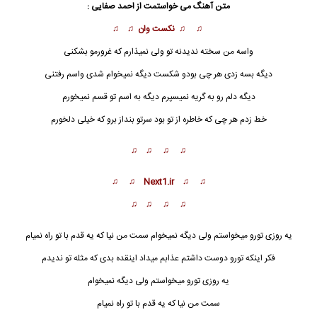
متن آهنگ می خواستمت از احمد صفایی :
♫ ♫ نکست وان ♫ ♫
واسه من سخته ندیدنه تو ولی نمیذارم که غرورمو بشکنی
دیگه بسه زدی هر چی بودو شکست دیگه نمیخوام شدی واسم رفتنی
دیگه دلم رو به گریه نمیسپرم دیگه به اسم تو قسم نمیخورم
خط زدم هر چی که خاطره از تو بود سرتو بنداز برو که خیلی دلخورم
♫ ♫ ♫ ♫
♫ ♫ Next1.ir ♫ ♫
♫ ♫ ♫ ♫
یه روزی تورو میخواستم ولی دیگه نمیخوام سمت من نیا که یه قدم با تو راه نمیام
فکر اینکه تورو دوست داشتم عذابم میداد اینقده بدی که مثله تو ندیدم
یه روزی تورو میخواستم ولی دیگه نمیخوام
سمت من نیا که یه قدم با تو راه نمیام