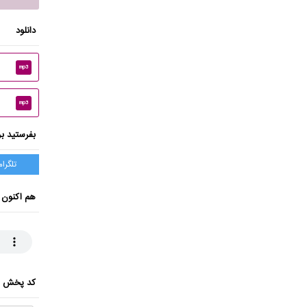
دانلود
mp3
mp3
بفرستید بر
تلگرام
هم اکنون 
کد پخش ای