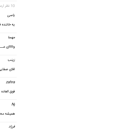
10 نظر ارسال شده
یاسی
یه خاننده 
مهسا
گ
وااااای عـ
زینب
گ
افای صفایی فوق العاده ه
zahra
فوق العاده
Nj
گفت
همیشه مح
فرزاد
گ