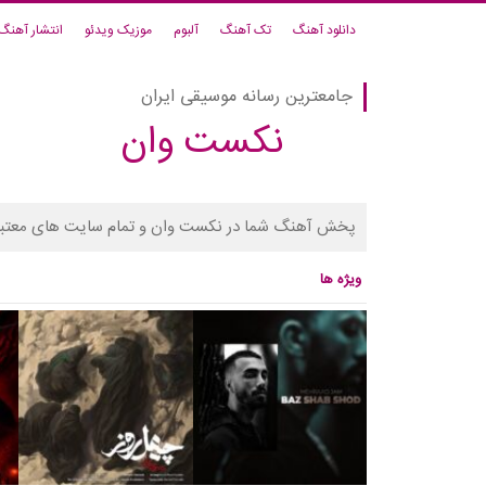
دانلود آهنگ
تک آهنگ
آلبوم
موزیک ویدئو
انتشار آهنگ
جامعترین رسانه موسیقی ایران
نکست وان
پخش آهنگ شما در نکست وان و تمام سایت های معتبر
ویژه ها