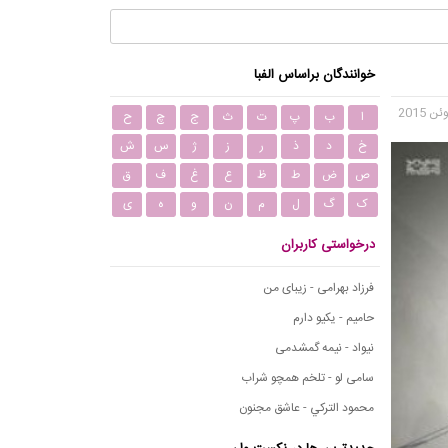
خوانندگان براساس الفبا
ا
ب
پ
ت
ث
ج
چ
ح
خ
د
ذ
ر
ز
ژ
س
ش
ص
ض
ط
ظ
ع
غ
ف
ق
ک
گ
ل
م
ن
و
ه
ی
درخواستی کاربران
فرزاد بهرامی - زیبای من
حامیم - یکیو دارم
نیواد - نیمه گمشدمی
سامی لو - تلخم همچو شراب
محمود التركي - عاشق مجنون