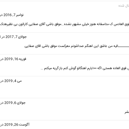
گفت:
نوامبر 7, 2016 در 1:15 ق.ظ
فوق العادس ک متاسفانه هنوز خیلی مشهور نشده…موفق باشی آقای صفایی کاراتون بی نظیرهتک
فت:
جولای 7, 2017 در 12:31 ق.ظ
ـــــــــالیه من عاشق این اهنگم صداشونم معرکست موفق باشی اقای صفایی
فت:
فوریه 16, 2019 در 3:56 ب.ظ
ستی اگه ۱۰۰بارم اهنگاتو گوش کنم باز گریه میکنم …
گفت:
می 4, 2019 در 5:01 ب.ظ
:
جولای 6, 2019 در 7:57 ب.ظ
شر
فت:
آگوست 26, 2019 در 1:36 ب.ظ