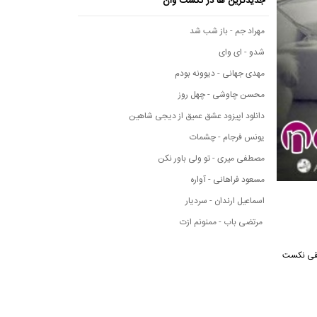
جدیدترین ها در نکست وان
مهراد جم - باز شب شد
شدو - ای وای
مهدی جهانی - دیوونه بودم
محسن چاوشی - چهل روز
دانلود اپیزود عشق عمیق از دیجی شاهین
یونس فرجام - چشمات
مصطفی میری - تو ولی باور نکن
مسعود فراهانی - آواره
اسماعیل ارندان - سردیار
مرتضی باب - ممنونم ازت
 موسیقی نکست