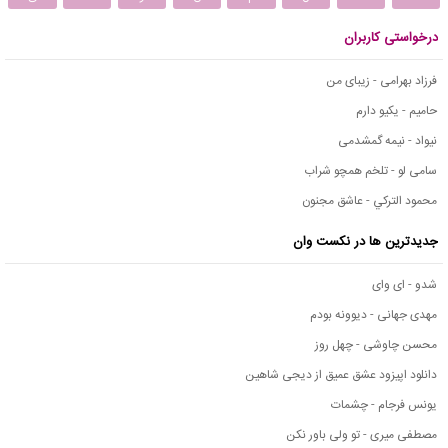
درخواستی کاربران
فرزاد بهرامی - زیبای من
حامیم - یکیو دارم
نیواد - نیمه گمشدمی
سامی لو - تلخم همچو شراب
محمود التركي - عاشق مجنون
جدیدترین ها در نکست وان
شدو - ای وای
مهدی جهانی - دیوونه بودم
محسن چاوشی - چهل روز
دانلود اپیزود عشق عمیق از دیجی شاهین
یونس فرجام - چشمات
مصطفی میری - تو ولی باور نکن