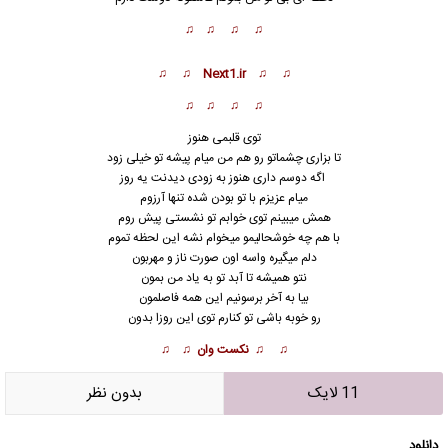
♫ ♫ ♫ ♫
♫ ♫ Next1.ir ♫ ♫
♫ ♫ ♫ ♫
توی قلبمی هنوز
تا بزاری چشماتو رو هم من میام پیشه تو خیلی زود
اگه دوسم داری هنوز به زودی دیدنت یه روز
میام عزیزم با تو بودن شده تنها آرزوم
همش میبینم توی خوابم تو نشستی پیش روم
با هم چه خوشحالیمو میخوام نشه این لحظه تموم
دلم میگیره واسه اون صورت ناز و مهربون
نتو همیشه تا آبد تو به یاد من بمون
بیا به آخر برسون
ی
م این همه فاصلمون
رو خوبه باشی تو کنارم توی این روزا بدون
♫ ♫ نکست وان ♫ ♫
11 لایک
بدون نظر
دانلود