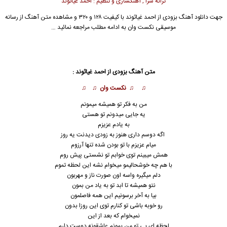
ترانه سرا , آهنگسازی و تنظیم : احمد غیاثوند
جهت دانلود آهنگ بزودی از
احمد غیاثوند
با کیفیت ۱۲۸ و ۳۲۰ و مشاهده متن آهنگ از رسانه
موسیقی نکست وان به ادامه مطلب مراجعه نمائید …
متن آهنگ بزودی از احمد غیاثوند :
♫ ♫ نکست وان ♫ ♫
من به فکر تو همیشه میمونم
یه جایی میدونم تو هستی
به یادم عزیزم
اگه دوسم داری هنوز به زودی دیدنت یه روز
میام عزیزم با تو بودن شده تنها آرزوم
همش میبی
ن
م توی خوابم تو نشستی پیش روم
با هم چه خوشحالیمو میخوام نشه این لحظه تموم
دلم میگیره واسه اون صورت ناز و مهربون
نتو همیشه تا ابد تو به یاد من بمون
بیا به آخر برسونیم این همه فاصلمون
رو خوبه باشی تو کنارم توی این روزا بدون
نمیخوام که بعد از این
لحظه ای بی تو من بمونم عاشقونه دوست دارم