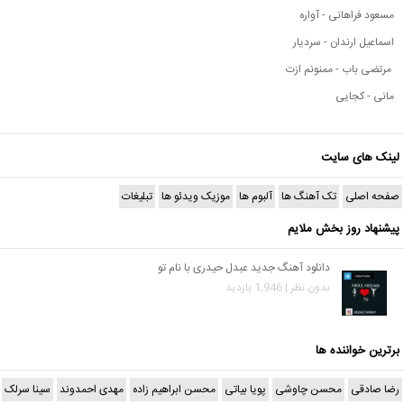
مسعود فراهانی - آواره
اسماعیل ارندان - سردیار
مرتضی باب - ممنونم ازت
مانی - کجایی
لینک های سایت
صفحه اصلی
تک آهنگ ها
آلبوم ها
موزیک ویدئو ها
تبلیغات
پیشنهاد روز بخش ملایم
دانلود آهنگ جدید عبدل حیدری با نام تو
بدون نظر | 1,946 بازدید
برترین خواننده ها
رضا صادقی
محسن چاوشی
پویا بیاتی
محسن ابراهیم زاده
مهدی احمدوند
سینا سرلک