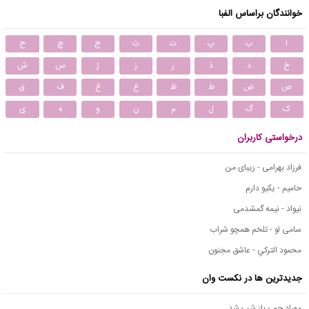
خوانندگان براساس الفبا
ا
ب
پ
ت
ث
ج
چ
ح
خ
د
ذ
ر
ز
ژ
س
ش
ص
ض
ط
ظ
ع
غ
ف
ق
ک
گ
ل
م
ن
و
ه
ی
درخواستی کاربران
فرزاد بهرامی - زیبای من
حامیم - یکیو دارم
نیواد - نیمه گمشدمی
سامی لو - تلخم همچو شراب
محمود التركي - عاشق مجنون
جدیدترین ها در نکست وان
مهراد جم - باز شب شد