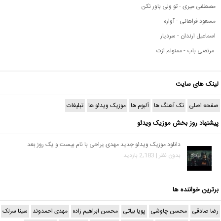
مصطفی میری - تو ولی باور نکن
مسعود فراهانی - آواره
اسماعیل ارندان - سردیار
مرتضی باب - ممنونم ازت
لینک های سایت
صفحه اصلی
تک آهنگ ها
آلبوم ها
موزیک ویدئو ها
تبلیغات
پیشنهاد روز بخش موزیک ویدئو
دانلود موزیک ویدئو جدید مهدی یراحی با نام بیست و یک روز بعد
بدون نظر | 2,183 بازدید
برترین خواننده ها
رضا صادقی
محسن چاوشی
پویا بیاتی
محسن ابراهیم زاده
مهدی احمدوند
سینا سرلک