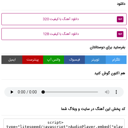
دانلود
دانلود آهنگ با کیفیت 320
mp3
دانلود آهنگ با کیفیت 128
mp3
بفرستید برای دوستانتان
تلگرام
توییتر
فیسبوک
واتس آپ
پینترست
ایمیل
هم اکنون گوش کنید
کد پخش این آهنگ در سایت و وبلاگ شما