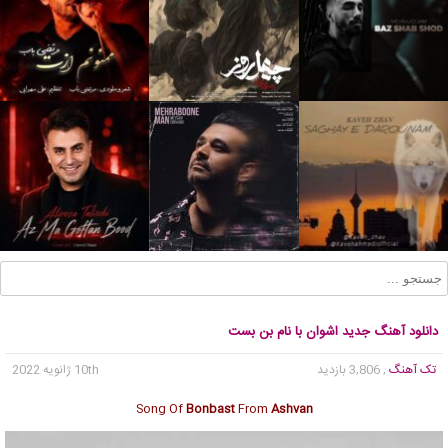
دانلود آهنگ جدید اشوان با نام بن بست
تک آهنگ
, 3,806 بازدید
10th ژانویه 2022
Song Of
Bonbast
From
Ashvan