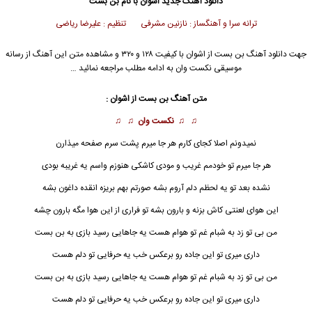
دانلود آهنگ جدید
اشوان
با نام بن بست
ترانه سرا و آهنگساز : نازنین مشرفی تنظیم : علیرضا ریاضی
جهت دانلود آهنگ بن بست از
اشوان
با کیفیت ۱۲۸ و ۳۲۰ و مشاهده متن این آهنگ از رسانه
موسیقی نکست وان به ادامه مطلب مراجعه نمائید …
متن آهنگ بن بست از
اشوان
:
♫ ♫
نکست وان
♫ ♫
نمیدونم اصلا کجای کارم هر جا میرم پشت سرم صفحه میذارن
هر جا میرم تو خودمم غریب و مودی کاشکی هنوزم واسم یه غریبه بودی
نشده بعد تو یه لحظم دلم آروم بشه صورتم بهم بریزه انقده داغون بشه
این هوای لعنتی کاش بزنه و بارون بشه تو فراری از این هوا مگه بارون چشه
من بی تو زد به شبام غم تو هوام هست یه جاهایی رسید بازی به
بن بست
داری میری تو این جاده رو برعکس خب یه حرفایی تو دلم هست
من بی تو زد به شبام غم تو هوام هست یه جاهایی رسید بازی به بن بست
داری میری تو این جاده رو برعکس خب یه حرفایی تو دلم هست