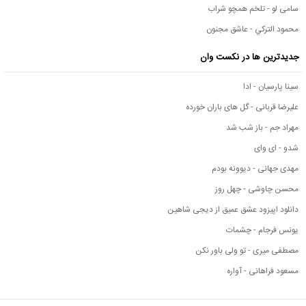
سامی لو - تلخم همچو شراب
محمود التركي - عاشق مجنون
جدیدترین ها در نکست وان
سینا پارسیان - ادا
علیرضا قربانی - گل های باران خورده
مهراد جم - باز شب شد
شدو - ای وای
مهدی جهانی - دیوونه بودم
محسن چاوشی - چهل روز
دانلود اپیزود عشق عمیق از دیجی شاهین
یونس فرجام - چشمات
مصطفی میری - تو ولی باور نکن
مسعود فراهانی - آواره