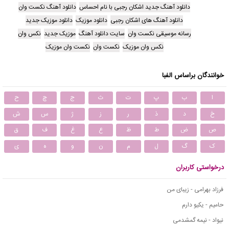
دانلود آهنگ جدید اشکان رجبی با نام احساس
دانلود آهنگ نکست وان
دانلود آهنگ های اشکان رجبی
دانلود موزیک
دانلود موزیک جدید
رسانه موسیقی نکست وان
سایت دانلود آهنگ
موزیک جدید
نکس وان
نکس وان موزیک
نکست وان
نکست وان موزیک
خوانندگان براساس الفبا
ا
ب
پ
ت
ث
ج
چ
ح
خ
د
ذ
ر
ز
ژ
س
ش
ص
ض
ط
ظ
ع
غ
ف
ق
ک
گ
ل
م
ن
و
ه
ی
درخواستی کاربران
فرزاد بهرامی - زیبای من
حامیم - یکیو دارم
نیواد - نیمه گمشدمی