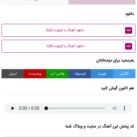
دانلود
دانلود آهنگ با کیفیت 320
mp3
دانلود آهنگ با کیفیت 128
mp3
بفرستید برای دوستانتان
تلگرام
توییتر
فیسبوک
واتس آپ
پینترست
ایمیل
هم اکنون گوش کنید
کد پخش این آهنگ در سایت و وبلاگ شما