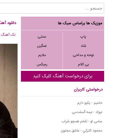
دانلود آهن
موزیک ها براساس سبک ها
تک آهنگ
, 700
پاپ
سنتی
شاد
غمگین
نوحه و مداحی
ملایم
بی کلام
رمیکس
برای درخواست آهنگ کلیک کنید
درخواستی کاربران
حامیم - یکیو دارم
نیواد - نیمه گمشدمی
سامی لو - تلخم همچو شراب
محمود التركي - عاشق مجنون