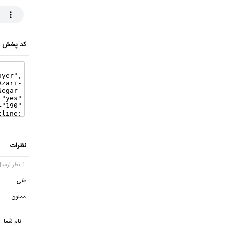
کد پخش ای
نظرات
1 نظر ارسال شده
علی
گف
ممنون
نام شما :