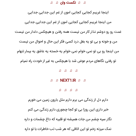
♫ ♫
نکست وان
♫ ♫
اینجا غریبم کجایی کجایی امون از غم این جدایی جدایی
من اینجا غریبم کجایی کجایی امون از غم این جدایی جدایی
غمت رو رو دوشم نذار کار من نیست همه رفتن و هیچکس دلدار من نیست
من و خونه و بی تو یه بغل درد کسی فکر این حال و احوال من نیست
من اینجا رو بی تو نمی خوام نمی خوام یه خسته یه عاشق یه بیمار تنهام
تو رفتی نگاهای مردم عوض شد با هیچکس به غیر از خودت راه نمیام
♫ ♫ ♫ ♫
♫ ♫
NEXT1.IR
♫ ♫
♫ ♫ ♫ ♫
دارم دل از زندگی می برم دارم مثل بارون زمین می خورم
خبر داری این روزا بی تو کجا چجوری دارم زندگی می کنم
نگار
سیه چشم من جات همیشه تو قلبیه که داغ چشمات و داره
نمک میزنه زخم تو این اتاقی که هر شب تب خاطرات با تو داره