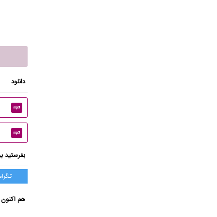
دانلود
mp3
mp3
بفرستید بر
تلگرام
هم اکنون 