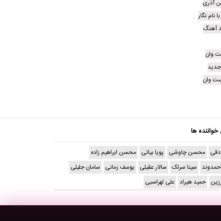
ن آذری
نام نگار
د آهنگ
ت وان
جدید
ت وان
 خواننده ها
دقی
محسن چاوشی
پویا بیاتی
محسن ابراهیم زاده
حمدوند
سینا سرلک
سالار عقیلی
یوسف زمانی
سامان جلیلی
رزین
حمید هیراد
علی لهراسبی