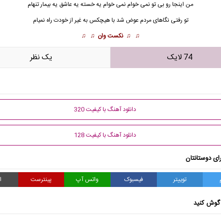
من اینجا رو بی تو نمی خوام نمی خوام یه خسته یه عاشق یه بیمار تنهام
تو رفتی نگاهای مردم عوض شد با هیچکس به غیر از خودت راه نمیام
♫ ♫
نکست وان
♫ ♫
74 لایک
يک نظر
دانلود آهنگ با کیفیت 320
دانلود آهنگ با کیفیت 128
ای دوستانتان
توییتر
فیسبوک
واتس آپ
پینترست
ا
گوش کنید