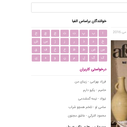
خوانندگان براساس الفبا
ا
ب
پ
ت
ث
ج
چ
ح
خ
د
ذ
ر
ز
ژ
س
ش
ص
ض
ط
ظ
ع
غ
ف
ق
ک
گ
ل
م
ن
و
ه
ی
درخواستی کاربران
فرزاد بهرامی - زیبای من
حامیم - یکیو دارم
نیواد - نیمه گمشدمی
سامی لو - تلخم همچو شراب
محمود التركي - عاشق مجنون