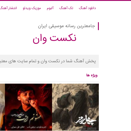
دانلود آهنگ
تک آهنگ
آلبوم
موزیک ویدئو
انتشار آهنگ
جامعترین رسانه موسیقی ایران
نکست وان
پخش آهنگ شما در نکست وان و تمام سایت های معتبر
ویژه ها