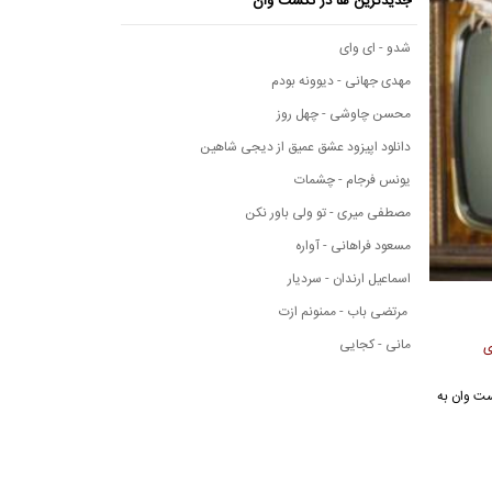
جدیدترین ها در نکست وان
شدو - ای وای
مهدی جهانی - دیوونه بودم
محسن چاوشی - چهل روز
دانلود اپیزود عشق عمیق از دیجی شاهین
یونس فرجام - چشمات
مصطفی میری - تو ولی باور نکن
مسعود فراهانی - آواره
اسماعیل ارندان - سردیار
مرتضی باب - ممنونم ازت
مانی - کجایی
ی
 نکست وان به