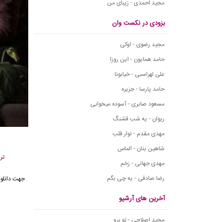
مجید احمدی - زیبای من
بزودی در نکست وان
مجید رضوی - اوکی
حامد همایون - این روزا
علی لهراسبی - خیابونا
حامد پارسا - جزیره
مسعود صابری - آسوده میخوابی
ریوان - یه شب قشنگ
مهدی مقدم - نوار قلب
شاهین بنان - الماس
تر
مهدی جهانی - زخم
رضا صادقی - یه چی بگم
جهت دانلود
آخرین های آرشیو
مجید اصلاحی - تو برو