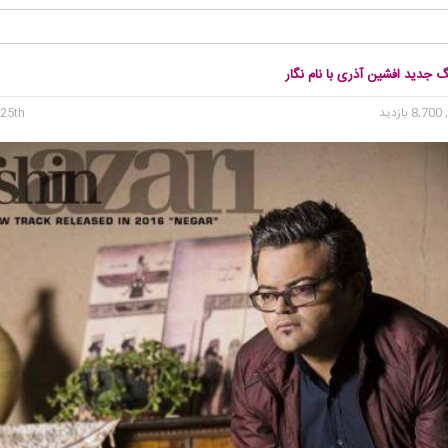
گ جدید افشین آذری با نام نگار
8, بازدید
25th می 2016