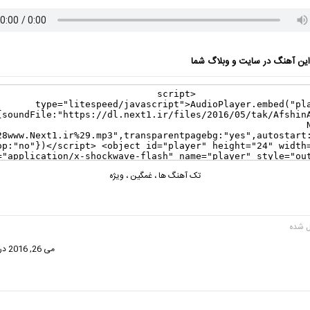
ن آهنگ در سایت و وبلاگ شما
تک آهنگ ها
،
غمگین
،
ویژه
ت:
می 26, 2016 در 8:40 ق.ظ