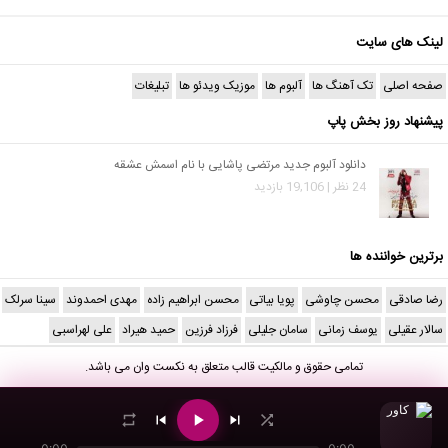
لینک های سایت
صفحه اصلی
تک آهنگ ها
آلبوم ها
موزیک ویدئو ها
تبلیغات
پیشنهاد روز بخش پاپ
دانلود آلبوم جدید مرتضی پاشایی با نام اسمش عشقه
24 نظر | 19,106 بازدید
برترین خواننده ها
رضا صادقی
محسن چاوشی
پویا بیاتی
محسن ابراهیم زاده
مهدی احمدوند
سینا سرلک
سالار عقیلی
یوسف زمانی
سامان جلیلی
فرزاد فرزین
حمید هیراد
علی لهراسبی
تمامی حقوق و مالکیت قالب متعلق به
نکست وان
می باشد.