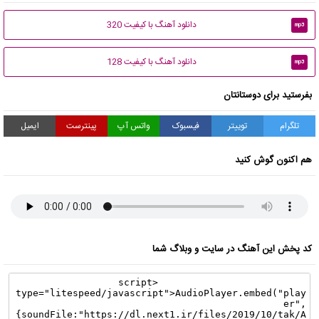
دانلود آهنگ با کیفیت 320
mp3
دانلود آهنگ با کیفیت 128
mp3
بفرستید برای دوستانتان
تلگرام
توییتر
فیسبوک
واتس آپ
پینترست
ایمیل
هم اکنون گوش کنید
کد پخش این آهنگ در سایت و وبلاگ شما