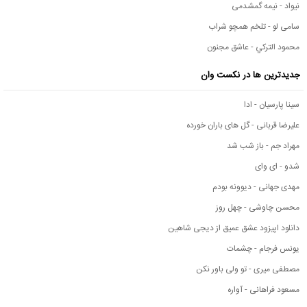
نیواد - نیمه گمشدمی
سامی لو - تلخم همچو شراب
محمود التركي - عاشق مجنون
جدیدترین ها در نکست وان
سینا پارسیان - ادا
علیرضا قربانی - گل های باران خورده
مهراد جم - باز شب شد
شدو - ای وای
مهدی جهانی - دیوونه بودم
محسن چاوشی - چهل روز
دانلود اپیزود عشق عمیق از دیجی شاهین
یونس فرجام - چشمات
مصطفی میری - تو ولی باور نکن
مسعود فراهانی - آواره