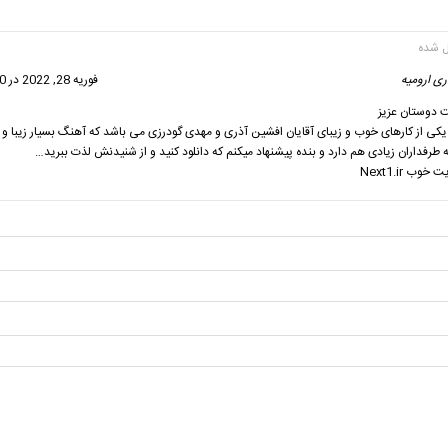
ی ارومیه
گفت:
فوریه 28, 2022 در 11:00 ب.ظ
 دوستان عزیز
کی از کارهای خوب و زیبای آقایان افشین آذری و مهدی گودرزی می باشد که آهنگ بسیار زیبا 
طرفداران زیادی هم دارد و بنده پیشنهاد میکنم که دانلود کنید و از شنیدنش لذت ببرید…
وب Next1.ir