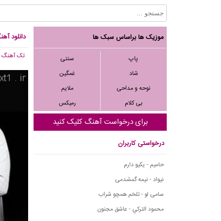
دانلود آهن
موزیک ها براساس سبک ها
تک آهنگ
, 351
پاپ
سنتی
شاد
غمگین
نوحه و مداحی
ملایم
بی کلام
رمیکس
برای درخواست آهنگ کلیک کنید
درخواستی کاربران
حامیم - یکیو دارم
نیواد - نیمه گمشدمی
سامی لو - تلخم همچو شراب
محمود التركي - عاشق مجنون