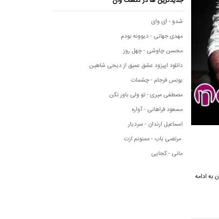
جدیدترین ها در نکست وان
شدو - ای وای
مهدی جهانی - دیوونه بودم
محسن چاوشی - چهل روز
دانلود اپیزود عشق عمیق از دیجی شاهین
یونس فرجام - چشمات
مصطفی میری - تو ولی باور نکن
مسعود فراهانی - آواره
اسماعیل ارندان - سردیار
مرتضی باب - ممنونم ازت
مانی - کجایی
ت وان به ادامه