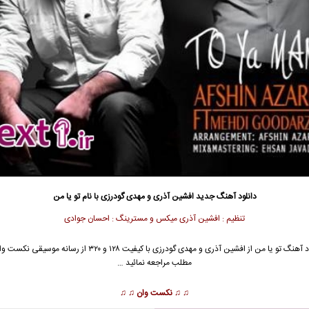
دانلود آهنگ جدید
افشین آذری و مهدی گودرزی با نام تو یا من
تنظیم : افشین آذری میکس و مسترینگ : احسان جوادی
 آهنگ تو یا من از
افشین آذری
و
مهدی گودرزی
با کیفیت ۱۲۸ و ۳۲۰ از رسانه موسیقی نکس
مطلب مراجعه نمائید …
♫ ♫
نکست وان
♫ ♫