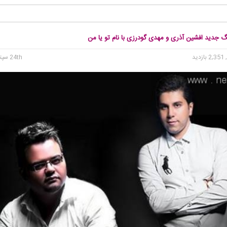
گ جدید افشین آذری و مهدی گودرزی با نام تو یا من
2, بازدید
24th سپتامبر 2015