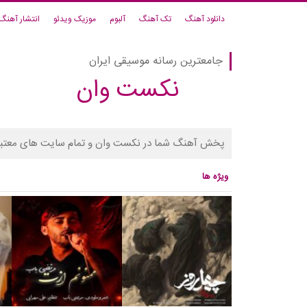
دانلود آهنگ
تک آهنگ
آلبوم
موزیک ویدئو
انتشار آهنگ
جامعترین رسانه موسیقی ایران
نکست وان
پخش آهنگ شما در نکست وان و تمام سایت های معتبر
ویژه ها