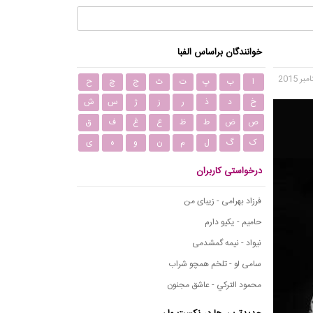
خوانندگان براساس الفبا
ا
ب
پ
ت
ث
ج
چ
ح
خ
د
ذ
ر
ز
ژ
س
ش
ص
ض
ط
ظ
ع
غ
ف
ق
ک
گ
ل
م
ن
و
ه
ی
درخواستی کاربران
فرزاد بهرامی - زیبای من
حامیم - یکیو دارم
نیواد - نیمه گمشدمی
سامی لو - تلخم همچو شراب
محمود التركي - عاشق مجنون