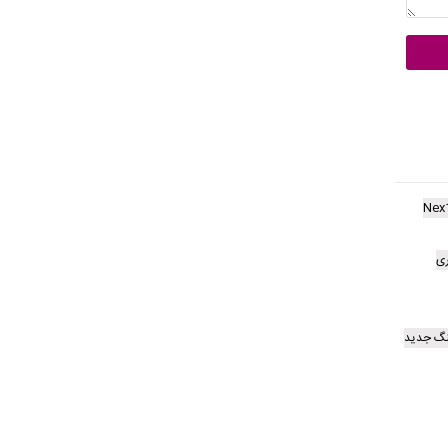
Nex
ری
گ جدید