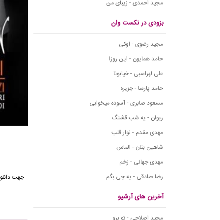
مجید احمدی - زیبای من
بزودی در نکست وان
مجید رضوی - اوکی
حامد همایون - این روزا
علی لهراسبی - خیابونا
حامد پارسا - جزیره
مسعود صابری - آسوده میخوابی
ریوان - یه شب قشنگ
مهدی مقدم - نوار قلب
شاهین بنان - الماس
مهدی جهانی - زخم
رضا صادقی - یه چی بگم
جهت دانلود
آخرین های آرشیو
مجید اصلاحی - تو برو