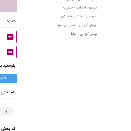
فریدون آسرایی - حسرت
معین زد - خدا رو شکر کن
دانلود
پیمان کیوانی - غملی بیر سوز
پیمان کیوانی - سارا
mp3
mp3
بفرستید بر
تلگرام
هم اکنون 
کد پخش ای