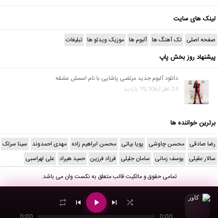
لینک های سایت
صفحه اصلی
تک آهنگ ها
آلبوم ها
موزیک ویدئو ها
تبلیغات
پیشنهاد روز بخش پاپ
دانلود آلبوم جدید مرتضی پاشایی با نام اسمش عشقه
24 نظر | 19,106 بازدید
برترین خواننده ها
رضا صادقی
محسن چاوشی
پویا بیاتی
محسن ابراهیم زاده
مهدی احمدوند
سینا سرلک
سالار عقیلی
یوسف زمانی
سامان جلیلی
فرزاد فرزین
حمید هیراد
علی لهراسبی
تمامی حقوق و مالکیت قالب متعلق به
نکست وان
می باشد.
0:00
0:00