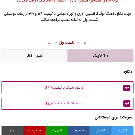
ترانه سرا و آهنگساز : افشین آذری میکس و مسترینگ : وحید فرهادی
جهت دانلود آهنگ تولد از
افشین آذری
و
کهزاد تهرانی
با کیفیت ۱۲۸ و ۳۲۰ از رسانه موسیقی
نکست وان به ادامه مطلب مراجعه نمائید …
♫ ♫ نکست وان ♫ ♫
15 لایک
بدون نظر
دانلود
دانلود آهنگ با کیفیت 320
mp3
دانلود آهنگ با کیفیت 128
mp3
بفرستید برای دوستانتان
تلگرام
توییتر
فیسبوک
واتس آپ
پینترست
ایمیل