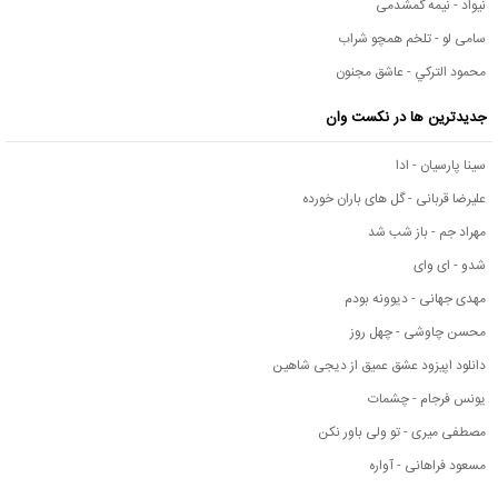
نیواد - نیمه گمشدمی
سامی لو - تلخم همچو شراب
محمود التركي - عاشق مجنون
جدیدترین ها در نکست وان
سینا پارسیان - ادا
علیرضا قربانی - گل های باران خورده
مهراد جم - باز شب شد
شدو - ای وای
مهدی جهانی - دیوونه بودم
محسن چاوشی - چهل روز
دانلود اپیزود عشق عمیق از دیجی شاهین
یونس فرجام - چشمات
مصطفی میری - تو ولی باور نکن
مسعود فراهانی - آواره