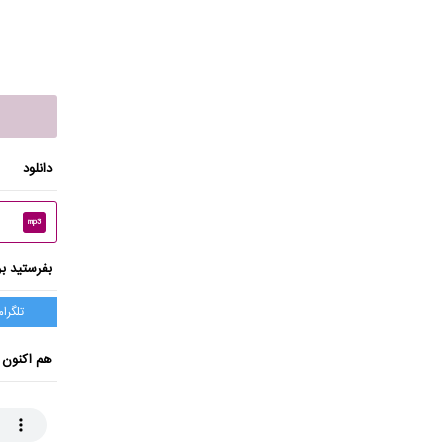
دانلود
mp3
بفرستید بر
تلگرام
هم اکنون 