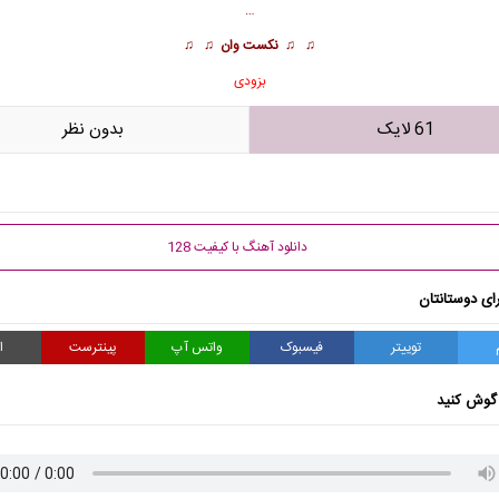
…
♫ ♫
نکست وان
♫ ♫
بزودی
61 لایک
بدون نظر
دانلود آهنگ با کیفیت 128
ای دوستانتان
توییتر
فیسبوک
واتس آپ
پینترست
ا
گوش کنید