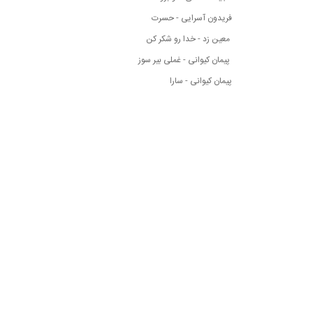
فریدون آسرایی - حسرت
معین زد - خدا رو شکر کن
پیمان کیوانی - غملی بیر سوز
پیمان کیوانی - سارا