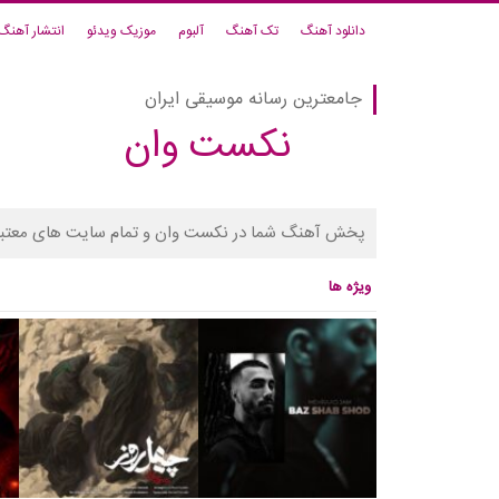
دانلود آهنگ
تک آهنگ
آلبوم
موزیک ویدئو
انتشار آهنگ
جامعترین رسانه موسیقی ایران
نکست وان
پخش آهنگ شما در نکست وان و تمام سایت های معتبر
ویژه ها