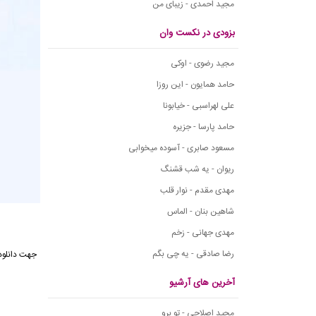
مجید احمدی - زیبای من
بزودی در نکست وان
مجید رضوی - اوکی
حامد همایون - این روزا
علی لهراسبی - خیابونا
حامد پارسا - جزیره
مسعود صابری - آسوده میخوابی
ریوان - یه شب قشنگ
مهدی مقدم - نوار قلب
شاهین بنان - الماس
مهدی جهانی - زخم
رضا صادقی - یه چی بگم
آخرین های آرشیو
مجید اصلاحی - تو برو