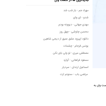
جدیدترین ها در نکست وان
مهراد جم - باز شب شد
شدو - ای وای
مهدی جهانی - دیوونه بودم
محسن چاوشی - چهل روز
دانلود اپیزود عشق عمیق از دیجی شاهین
یونس فرجام - چشمات
مصطفی میری - تو ولی باور نکن
مسعود فراهانی - آواره
اسماعیل ارندان - سردیار
مرتضی باب - ممنونم ازت
ه موسیقی نکست وان به