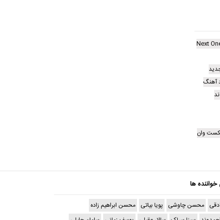
Next On
دید
د آهنگ
ند
کست وان
 خواننده ها
دقی
محسن چاوشی
پویا بیاتی
محسن ابراهیم زاده
حمدوند
سینا سرلک
سالار عقیلی
یوسف زمانی
سامان جلیلی