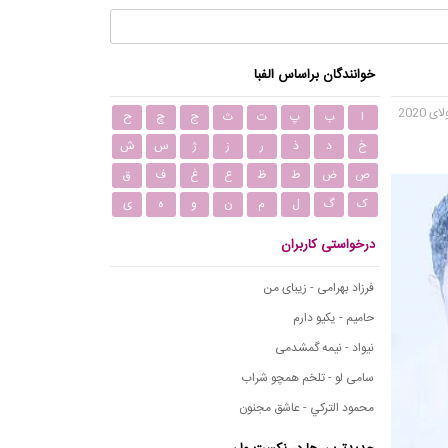
خوانندگان براساس الفبا
ا
ب
پ
ت
ث
ج
چ
ح
خ
د
ذ
ر
ز
ژ
س
ش
ص
ض
ط
ظ
ع
غ
ف
ق
ک
گ
ل
م
ن
و
ه
ی
درخواستی کاربران
فرزاد بهرامی - زیبای من
حامیم - یکیو دارم
نیواد - نیمه گمشدمی
سامی لو - تلخم همچو شراب
محمود التركي - عاشق مجنون