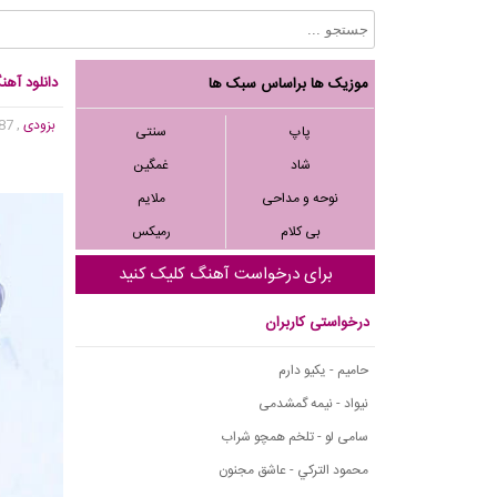
دانلود آهنگ
موزیک ها براساس سبک ها
بزودی
, 6,287 بازدید
پاپ
سنتی
شاد
غمگین
نوحه و مداحی
ملایم
بی کلام
رمیکس
برای درخواست آهنگ کلیک کنید
درخواستی کاربران
حامیم - یکیو دارم
نیواد - نیمه گمشدمی
سامی لو - تلخم همچو شراب
محمود التركي - عاشق مجنون