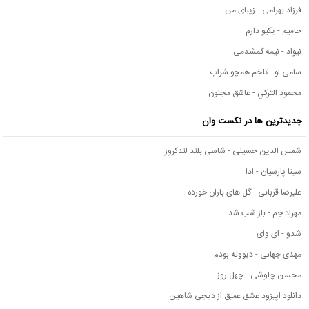
فرزاد بهرامی - زیبای من
حامیم - یکیو دارم
نیواد - نیمه گمشدمی
سامی لو - تلخم همچو شراب
محمود التركي - عاشق مجنون
جدیدترین ها در نکست وان
شمس الدین حسینی - شاسی بلند لندکروز
سینا پارسیان - ادا
علیرضا قربانی - گل های باران خورده
مهراد جم - باز شب شد
شدو - ای وای
مهدی جهانی - دیوونه بودم
محسن چاوشی - چهل روز
دانلود اپیزود عشق عمیق از دیجی شاهین