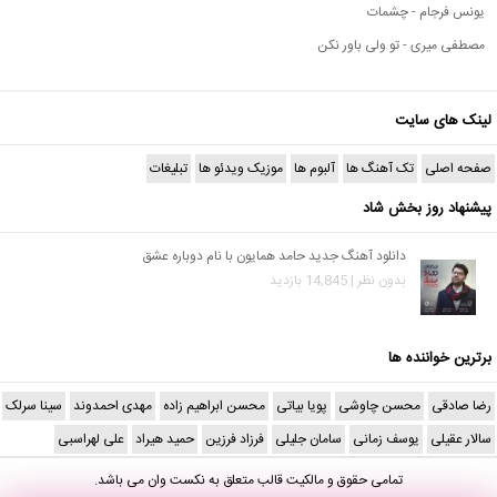
یونس فرجام - چشمات
مصطفی میری - تو ولی باور نکن
لینک های سایت
صفحه اصلی
تک آهنگ ها
آلبوم ها
موزیک ویدئو ها
تبلیغات
پیشنهاد روز بخش شاد
دانلود آهنگ جدید حامد همایون با نام دوباره عشق
بدون نظر | 14,845 بازدید
برترین خواننده ها
رضا صادقی
محسن چاوشی
پویا بیاتی
محسن ابراهیم زاده
مهدی احمدوند
سینا سرلک
سالار عقیلی
یوسف زمانی
سامان جلیلی
فرزاد فرزین
حمید هیراد
علی لهراسبی
تمامی حقوق و مالکیت قالب متعلق به
نکست وان
می باشد.