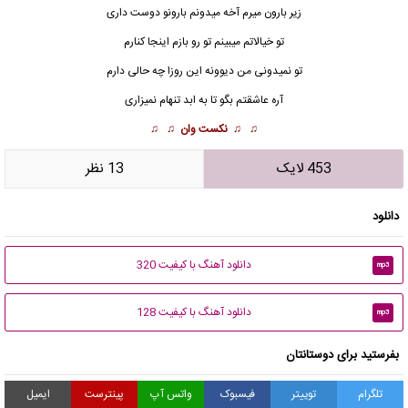
زیر بارون میرم آخه میدونم بارونو دوست داری
تو خیالاتم میبینم تو رو بازم اینجا کنارم
تو نمیدونی من دیوونه این روزا چه حالی دارم
آره عاشقتم بگو تا به ابد تنهام نمیزاری
♫ ♫
نکست وان
♫ ♫
453 لایک
13 نظر
دانلود
دانلود آهنگ با کیفیت 320
mp3
دانلود آهنگ با کیفیت 128
mp3
بفرستید برای دوستانتان
تلگرام
توییتر
فیسبوک
واتس آپ
پینترست
ایمیل