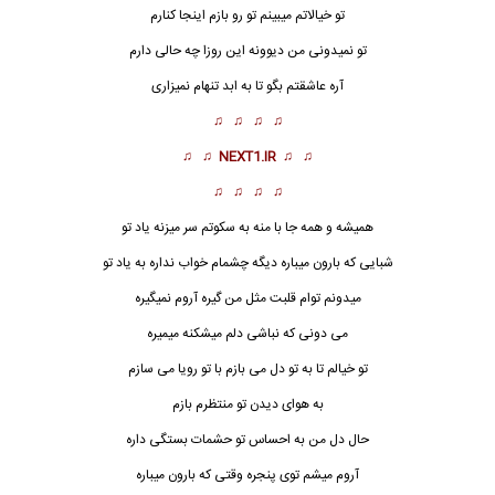
تو خیالاتم میبینم تو رو بازم اینجا کنارم
تو نمیدونی من دیوونه این روزا چه حالی دارم
آره عاشقتم بگو تا به ابد تنهام نمیزاری
♫ ♫ ♫ ♫
♫ ♫
NEXT1.IR
♫ ♫
♫ ♫ ♫ ♫
همیشه و همه جا با منه به سکوتم سر میزنه یاد تو
شبایی که بارون میباره دیگه چشمام خواب نداره به یاد تو
میدونم توام قلبت مثل من گیره آروم نمیگیره
می دونی که نباشی دلم میشکنه میمیره
تو خیالم تا به تو دل می بازم با تو رویا می سازم
به هوای دیدن تو منتظرم بازم
حال دل
من به احساس تو حشمات بستگی داره
آروم میشم توی پنجره وقتی که بارون میباره