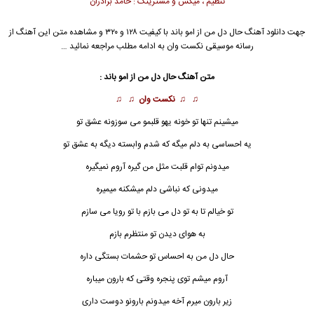
تنظیم ، میکس و مسترینگ : حامد برادران
جهت دانلود آهنگ حال دل من از
امو باند
با کیفیت ۱۲۸ و ۳۲۰ و مشاهده متن این آهنگ از
رسانه موسیقی نکست وان به ادامه مطلب مراجعه نمائید …
متن آهنگ حال دل من از
امو باند
:
♫ ♫
نکست وان
♫ ♫
میشینم تنها تو خونه یهو قلبمو می سوزونه عشق تو
یه احساسی به دلم میگه که شدم وابسته دیگه به عشق تو
میدونم توام قلبت مثل من گیره آروم نمیگیره
میدونی که نباشی دلم میشکنه میمیره
تو خیالم تا به تو دل می بازم با تو رویا می سازم
به هوای دیدن تو منتظرم بازم
حال
دل
من به احساس تو حشمات بستگی داره
آروم میشم توی پنجره وقتی که بارون میباره
زیر بارون میرم آخه میدونم بارونو دوست داری