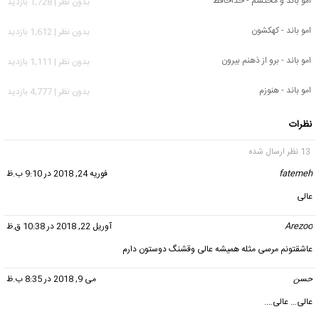
امو باند و محتشم - خداحافظ
بدون نظر | 1,728 بازدید
امو باند - کهکشون
بدون نظر | 1,612 بازدید
امو باند - برو از ذهنم بیرون
بدون نظر | 1,111 بازدید
امو باند - هنوزم
بدون نظر | 4,777 بازدید
نظرات
13 نظر ارسال شده
fatemeh
گفت:
فوریه 24, 2018 در 9:10 ب.ظ
عالی
Arezoo
گفت:
آوریل 22, 2018 در 10:38 ق.ظ
عاشقتونم مرسی مثله همیشه عالی وقشنگ دوستون دارم
حسن
گفت:
می 9, 2018 در 8:35 ب.ظ
عالی… عالی….