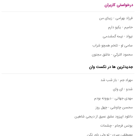
درخواستی کاربران
فرزاد بهرامی - زیبای من
حامیم - یکیو دارم
نیواد - نیمه گمشدمی
سامی لو - تلخم همچو شراب
محمود التركي - عاشق مجنون
جدیدترین ها در نکست وان
مهراد جم - باز شب شد
شدو - ای وای
مهدی جهانی - دیوونه بودم
محسن چاوشی - چهل روز
دانلود اپیزود عشق عمیق از دیجی شاهین
یونس فرجام - چشمات
مصطفی میری - تو ولی باور نکن