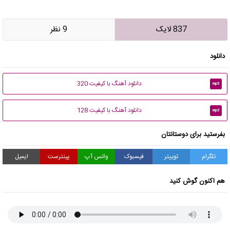
837 لایک
9 نظر
دانلود
دانلود آهنگ با کیفیت 320
mp3
دانلود آهنگ با کیفیت 128
mp3
بفرستید برای دوستانتان
تلگرام
توییتر
فیسبوک
واتس آپ
پینترست
ایمیل
هم اکنون گوش کنید