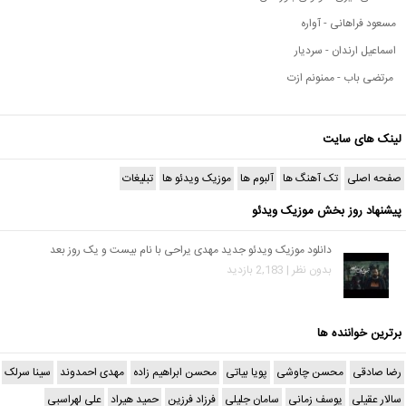
مسعود فراهانی - آواره
اسماعیل ارندان - سردیار
مرتضی باب - ممنونم ازت
لینک های سایت
صفحه اصلی
تک آهنگ ها
آلبوم ها
موزیک ویدئو ها
تبلیغات
پیشنهاد روز بخش موزیک ویدئو
دانلود موزیک ویدئو جدید مهدی یراحی با نام بیست و یک روز بعد
بدون نظر | 2,183 بازدید
برترین خواننده ها
رضا صادقی
محسن چاوشی
پویا بیاتی
محسن ابراهیم زاده
مهدی احمدوند
سینا سرلک
سالار عقیلی
یوسف زمانی
سامان جلیلی
فرزاد فرزین
حمید هیراد
علی لهراسبی