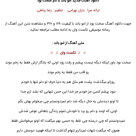
دانلود آهنگ جدید
امو باند با نام سخت بود
ترانه سرا : باران بهرامی تنظیم : رضا پناهی
جهت دانلود آهنگ سخت بود از امو باند با کیفیت ۱۲۸ و ۳۲۰ و مشاهده متن این آهنگ از
رسانه موسیقی نکست وان به ادامه مطلب مراجعه نمائید …
متن آهنگ از امو باند :
♫ ♫
نکست وان
♫ ♫
سخت بود باور اینکه دیگه نیست پیشم و رفت زود اونی که یادگار ازش فقط یه زخم موند
رو قلب من فقط یه زخم موند
روزام میگذشت پشت هم مثل هم یه دنیا حرف تو دلم تنها با خودم
نبود پیشم کسی جز خودم جز خدا این حس تنهایی که نشد ازم جدا
تا اونو دیدمش یه حال دیگه شد دلم نمیدونستم چی میخوام بهش بگم
اونی که اومد و دلم رو برد با خودش تموم زندگی باهاش عوض شدش
نمیدونستم که چی درسته چی غلط یه حسی بهم میگفت که اونو میخوامش فقط
همون که میگفت تنهات نمیذارم تنهام گذاشت تا اینکه فهمید دوسش دارم