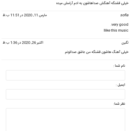
خیلی قشنگه آهنگش صداهاشون به ادم آرامش میده
sofia
گفت:
مارس 11, 2020 در 11:51 ب.ظ
very good.
Ilike this music
نگین
گفت:
اکتبر 26, 2020 در 1:36 ب.ظ
خیلی آهنگ هاشون قشنگه من عاشق صداتونم
نام شما :
ایمیل :
نظر شما: