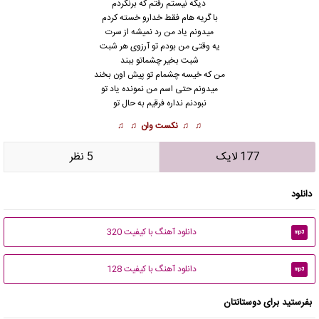
دیگه نیستم رفتم که برنگردم
با گریه هام فقط خدارو خسته کردم
میدونم یاد من رد نمیشه از سرت
یه وقتى من بودم تو آرزوى هر شبت
شبت بخیر
چشماتو ببند
من که خیسه چشمام تو پیش اون بخند
میدونم حتى اسم من نمونده یاد تو
نبودنم نداره فرقیم به حال تو
♫ ♫
نکست وان
♫ ♫
177 لایک
5 نظر
دانلود
دانلود آهنگ با کیفیت 320
mp3
دانلود آهنگ با کیفیت 128
mp3
بفرستید برای دوستانتان