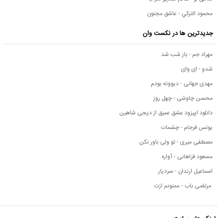
محمود التركي - عاشق مجنون
جدیدترین ها در نکست وان
مهراد جم - باز شب شد
شدو - ای وای
مهدی جهانی - دیوونه بودم
محسن چاوشی - چهل روز
دانلود اپیزود عشق عمیق از دیجی شاهین
یونس فرجام - چشمات
مصطفی میری - تو ولی باور نکن
مسعود فراهانی - آواره
اسماعیل ارندان - سردیار
مرتضی باب - ممنونم ازت