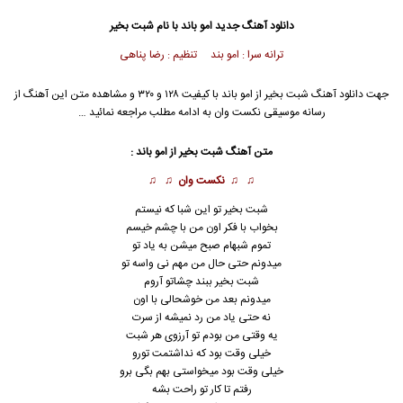
دانلود آهنگ جدید
امو باند با نام شبت بخیر
ترانه سرا : امو بند
تنظیم : رضا پناهی
جهت دانلود آهنگ شبت بخیر از
امو باند
با کیفیت ۱۲۸ و ۳۲۰ و مشاهده متن این آهنگ از
رسانه موسیقی نکست وان به ادامه مطلب مراجعه نمائید …
متن آهنگ شبت بخیر از امو باند :
♫ ♫
نکست وان
♫ ♫
شبت بخیر تو این شبا که نیستم
بخواب با فکر اون من با چشم خیسم
تموم شبهام صبح میشن به یاد تو
میدونم حتى حال من مهم نى واسه تو
شبت بخیر
ببند چشاتو آروم
میدونم بعد من خوشحالى با اون
نه حتى یاد من رد نمیشه از سرت
یه وقتى من بودم تو آرزوى هر شبت
خیلى وقت بود که نداشتمت تورو
خیلى وقت بود میخواستى بهم بگى برو
رفتم تا کار تو راحت بشه