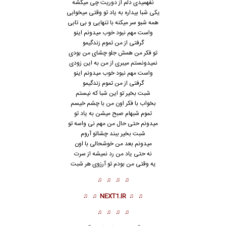
نفهمیدى دلم از دوریت چى میکشه
یکى شبا بیداره به یاد تو وقتى میخوابى
همه شبو سر میکنه با تنهایى و بى تابى
واست مهم نبود خوب میدونم اینو
گرفتى از من تموم زندگیمو
تو فکر من همش جلو چشاى من بودى
نمیدونستم میبرى از من به این زودى
واست مهم نبود خوب میدونم اینو
گرفتى از من تموم زندگیمو
شبت بخیر تو این شبا که نیستم
بخواب با فکر اون من با چشم خیسم
تموم شبهام صبح میشن به یاد تو
میدونم حتى حال من مهم نى واسه تو
شبت بخیر ببند چشاتو آروم
میدونم بعد من خوشحالى با اون
نه حتى یاد من رد نمیشه از سرت
یه وقتى من بودم تو آرزوى هر شبت
♫ ♫ ♫ ♫
♫ ♫
NEXT1.IR
♫ ♫
♫ ♫ ♫ ♫