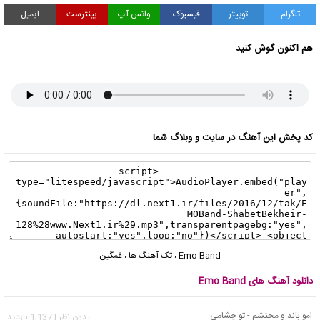
تلگرام
توییتر
فیسبوک
واتس آپ
پینترست
ایمیل
هم اکنون گوش کنید
کد پخش این آهنگ در سایت و وبلاگ شما
Emo Band
،
تک آهنگ ها
،
غمگین
دانلود آهنگ های Emo Band
امو باند و محتشم - تو چشامی
بدون نظر | 1,137 بازدید