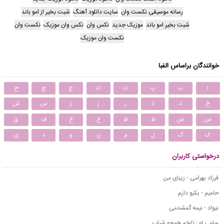
رسانه موسیقی نکست وان
سایت دانلود آهنگ
شبت بخیر از امو باند
شبت بخیر امو باند
موزیک جدید
نکس وان
نکس وان موزیک
نکست وان
نکست وان موزیک
خوانندگان براساس الفبا
ا
ب
پ
ت
ث
ج
چ
ح
خ
د
ذ
ر
ز
ژ
س
ش
ص
ض
ط
ظ
ع
غ
ف
ق
ک
گ
ل
م
ن
و
ه
ی
درخواستی کاربران
فرزاد بهرامی - زیبای من
حامیم - یکیو دارم
نیواد - نیمه گمشدمی
سامی لو - تلخم همچو شراب