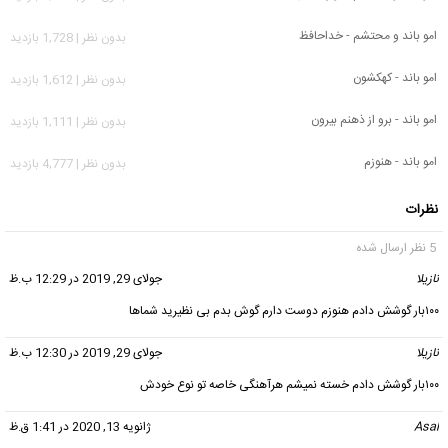
امو باند و محتشم - خداحافظ
بدون نظر | 1,728 بازدید
امو باند - کهکشون
بدون نظر | 1,612 بازدید
امو باند - برو از ذهنم بیرون
بدون نظر | 1,111 بازدید
امو باند - هنوزم
بدون نظر | 4,777 بازدید
نظرات
5 نظر ارسال شده
نازیلا
گفت:
جولای 29, 2019 در 12:29 ب.ظ
۱۰۰بار گوشش دادم هنوزم دوست دارم گوش بدم بی نظیرید شماها
نازیلا
گفت:
جولای 29, 2019 در 12:30 ب.ظ
۱۰۰بار گوشش دادم خسته نمیشم هرآهنگی خاصه تو نوع خودش
Asal
گفت:
ژانویه 13, 2020 در 1:41 ق.ظ