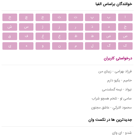
خوانندگان براساس الفبا
ا
ب
پ
ت
ث
ج
چ
ح
خ
د
ذ
ر
ز
ژ
س
ش
ص
ض
ط
ظ
ع
غ
ف
ق
ک
گ
ل
م
ن
و
ه
ی
درخواستی کاربران
فرزاد بهرامی - زیبای من
حامیم - یکیو دارم
نیواد - نیمه گمشدمی
سامی لو - تلخم همچو شراب
محمود التركي - عاشق مجنون
جدیدترین ها در نکست وان
شدو - ای وای