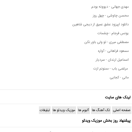
مهدی جهانی - دیوونه بودم
محسن چاوشی - چهل روز
دانلود اپیزود عشق عمیق از دیجی شاهین
یونس فرجام - چشمات
مصطفی میری - تو ولی باور نکن
مسعود فراهانی - آواره
اسماعیل ارندان - سردیار
مرتضی باب - ممنونم ازت
مانی - کجایی
لینک های سایت
صفحه اصلی
تک آهنگ ها
آلبوم ها
موزیک ویدئو ها
تبلیغات
پیشنهاد روز بخش موزیک ویدئو