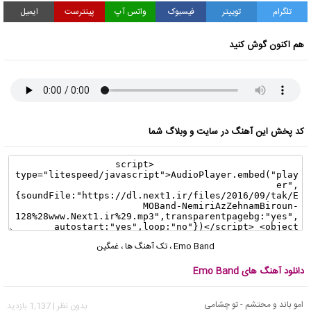
تلگرام
توییتر
فیسبوک
واتس آپ
پینترست
ایمیل
هم اکنون گوش کنید
کد پخش این آهنگ در سایت و وبلاگ شما
Emo Band
،
تک آهنگ ها
،
غمگین
دانلود آهنگ های Emo Band
امو باند و محتشم - تو چشامی
بدون نظر | 1,137 بازدید