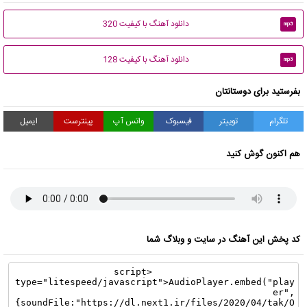
دانلود آهنگ با کیفیت 320
mp3
دانلود آهنگ با کیفیت 128
mp3
بفرستید برای دوستانتان
تلگرام
توییتر
فیسبوک
واتس آپ
پینترست
ایمیل
هم اکنون گوش کنید
کد پخش این آهنگ در سایت و وبلاگ شما