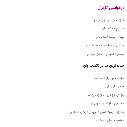
درخواستی کاربران
فرزاد بهرامی - زیبای من
حامیم - یکیو دارم
نیواد - نیمه گمشدمی
سامی لو - تلخم همچو شراب
محمود التركي - عاشق مجنون
جدیدترین ها در نکست وان
مهراد جم - باز شب شد
شدو - ای وای
مهدی جهانی - دیوونه بودم
محسن چاوشی - چهل روز
دانلود اپیزود عشق عمیق از دیجی شاهین
یونس فرجام - چشمات