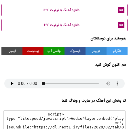
دانلود آهنگ با کیفیت 320
mp3
دانلود آهنگ با کیفیت 128
mp3
بفرستید برای دوستانتان
تلگرام
توییتر
فیسبوک
واتس آپ
پینترست
ایمیل
هم اکنون گوش کنید
کد پخش این آهنگ در سایت و وبلاگ شما