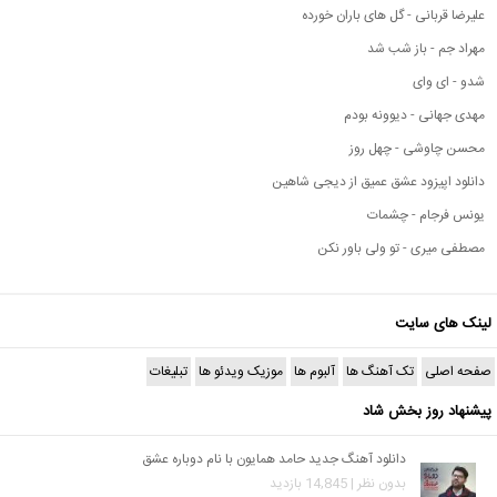
علیرضا قربانی - گل های باران خورده
مهراد جم - باز شب شد
شدو - ای وای
مهدی جهانی - دیوونه بودم
محسن چاوشی - چهل روز
دانلود اپیزود عشق عمیق از دیجی شاهین
یونس فرجام - چشمات
مصطفی میری - تو ولی باور نکن
لینک های سایت
صفحه اصلی
تک آهنگ ها
آلبوم ها
موزیک ویدئو ها
تبلیغات
پیشنهاد روز بخش شاد
دانلود آهنگ جدید حامد همایون با نام دوباره عشق
بدون نظر | 14,845 بازدید