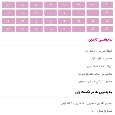
ا
ب
پ
ت
ث
ج
چ
ح
خ
د
ذ
ر
ز
ژ
س
ش
ص
ض
ط
ظ
ع
غ
ف
ق
ک
گ
ل
م
ن
و
ه
ی
درخواستی کاربران
فرزاد بهرامی - زیبای من
حامیم - یکیو دارم
نیواد - نیمه گمشدمی
سامی لو - تلخم همچو شراب
محمود التركي - عاشق مجنون
جدیدترین ها در نکست وان
شمس الدین حسینی - شاسی بلند لندکروز
سینا پارسیان - ادا