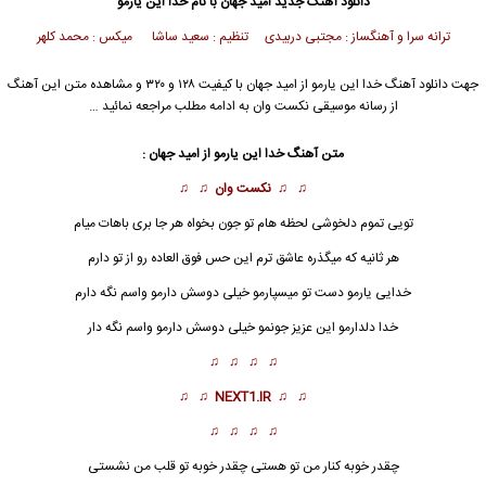
دانلود آهنگ جدید
امید جهان با نام خدا این یارمو
ترانه سرا و آهنگساز : مجتبی دربیدی تنظیم : سعید ساشا میکس : محمد کلهر
جهت دانلود آهنگ خدا این یارمو از امید جهان با کیفیت ۱۲۸ و ۳۲۰ و مشاهده متن این آهنگ
از رسانه موسیقی نکست وان به ادامه مطلب مراجعه نمائید …
متن آهنگ
خدا این یارمو
از امید جهان :
♫ ♫
نکست وان
♫ ♫
تویی تموم دلخوشی لحظه هام تو جون بخواه هر جا بری باهات میام
هر ثانیه که میگذره عاشق ترم این حس فوق العاده رو از تو دارم
خدایی یارمو دست تو میسپارمو خیلی دوسش دارمو واسم نگه دارم
خدا دلدارمو این عزیز جونمو خیلی دوسش دارمو واسم نگه دار
♫ ♫ ♫ ♫
♫ ♫
NEXT1.IR
♫ ♫
♫ ♫ ♫ ♫
چقدر خوبه کنار من تو هستی چقدر خوبه تو قلب من نشستی