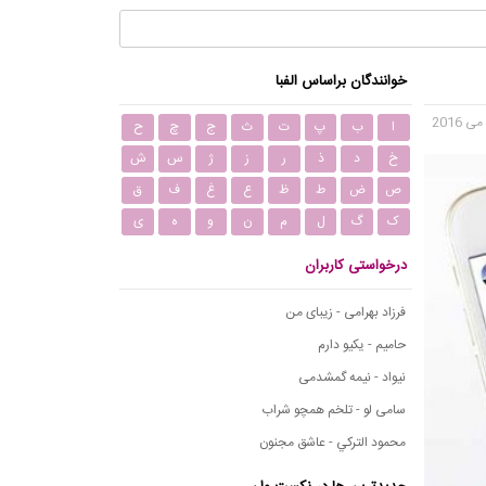
خوانندگان براساس الفبا
ا
ب
پ
ت
ث
ج
چ
ح
خ
د
ذ
ر
ز
ژ
س
ش
ص
ض
ط
ظ
ع
غ
ف
ق
ک
گ
ل
م
ن
و
ه
ی
درخواستی کاربران
فرزاد بهرامی - زیبای من
حامیم - یکیو دارم
نیواد - نیمه گمشدمی
سامی لو - تلخم همچو شراب
محمود التركي - عاشق مجنون