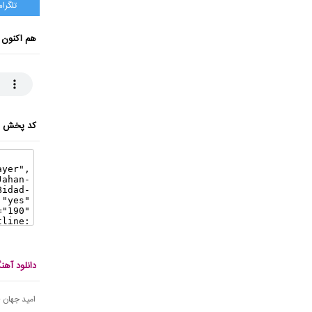
تلگرام
هم اکنون 
کد پخش ای
دانلود آه
امید جهان - 