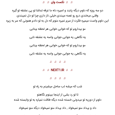
♫ ♫
نکست وان
♫ ♫
دو سه روزه که دلوم دیگه پابند و اسیره دله ما غرقه تماشا تو پی عشقه تو گیره
وقتی میخندی درو رو غصه میبندی خیلی ناز داری چرا تو دل نمیبندی
این دلوم واست میمیره فکرت از سرم نمیره منوم که دل به تو دادم همونی که سر به زیره
مو بیداروم تو که خوابی خوابی هر لحظه بیتابی
یه نگاهی یه جوابی جوابی واسه یه عشقه نابی
مو بیداروم تو که خوابی خوابی هر لحظه بیتابی
یه نگاهی یه جوابی جوابی واسه یه عشقه نابی
♫ ♫ ♫ ♫
♫ ♫
NEXT1.IR
♫ ♫
♫ ♫ ♫ ♫
شب که میشه لب ساحل میشینم به راه تو
تا تو رد بشی از اینجا ببینوم نگاهتو
دلوم از دوریه تو میدونی خسته شده دیگه طاقت نمیاره به تو وابسته شده
داد و بیداد
منو نمیخواد , داد بیداد منو نمیخواد دیگه منو نمیخواد