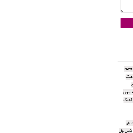
Next
هنگ
ن
د جهان
د آهنگ
 وان
نکس وان