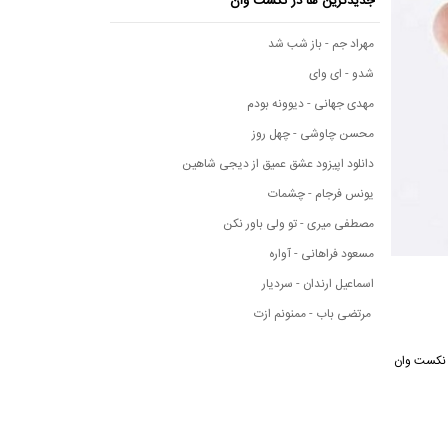
جدیدترین ها در نکست وان
مهراد جم - باز شب شد
شدو - ای وای
مهدی جهانی - دیوونه بودم
محسن چاوشی - چهل روز
دانلود اپیزود عشق عمیق از دیجی شاهین
یونس فرجام - چشمات
مصطفی میری - تو ولی باور نکن
مسعود فراهانی - آواره
اسماعیل ارندان - سردیار
مرتضی باب - ممنونم ازت
سیقی نکست وان