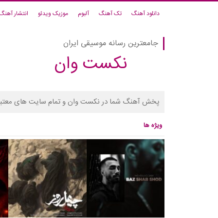
دانلود آهنگ
تک آهنگ
آلبوم
موزیک ویدئو
انتشار آهنگ
جامعترین رسانه موسیقی ایران
نکست وان
پخش آهنگ شما در نکست وان و تمام سایت های معتبر
ویژه ها