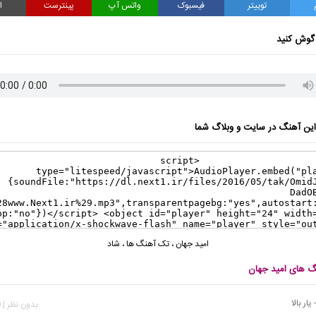
توییتر
فیسبوک
واتس آپ
پینترست
ا
گوش کنید
ن آهنگ در سایت و وبلاگ شما
امید جهان
،
تک آهنگ ها
،
شاد
نگ های امید جهان
یار بالا
بدون نظر | 649 بازدید