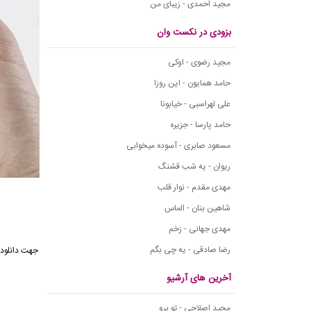
مجید احمدی - زیبای من
بزودی در نکست وان
مجید رضوی - اوکی
حامد همایون - این روزا
علی لهراسبی - خیابونا
حامد پارسا - جزیره
مسعود صابری - آسوده میخوابی
ریوان - یه شب قشنگ
مهدی مقدم - نوار قلب
شاهین بنان - الماس
مهدی جهانی - زخم
رضا صادقی - یه چی بگم
جهت دانلود 
آخرین های آرشیو
مجید اصلاحی - تو برو