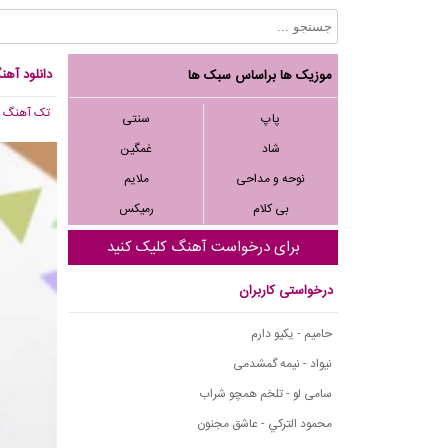
دانلود آهن
موزیک ها براساس سبک ها
تک آهنگ
, 529
پاپ
سنتی
شاد
غمگین
نوحه و مداحی
ملایم
بی کلام
رمیکس
برای درخواست آهنگ کلیک کنید
درخواستی کاربران
حامیم - یکیو دارم
نیواد - نیمه گمشدمی
سامی لو - تلخم همچو شراب
محمود التركي - عاشق مجنون