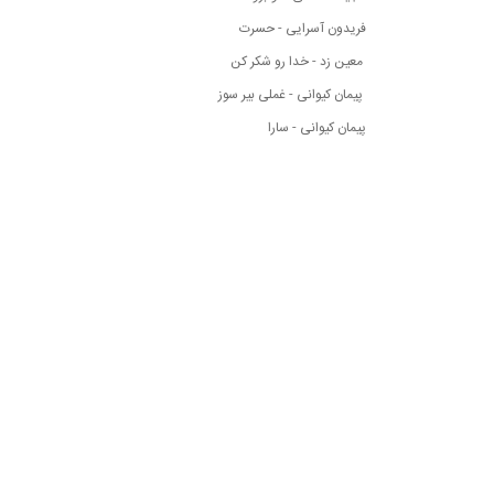
فریدون آسرایی - حسرت
معین زد - خدا رو شکر کن
پیمان کیوانی - غملی بیر سوز
پیمان کیوانی - سارا