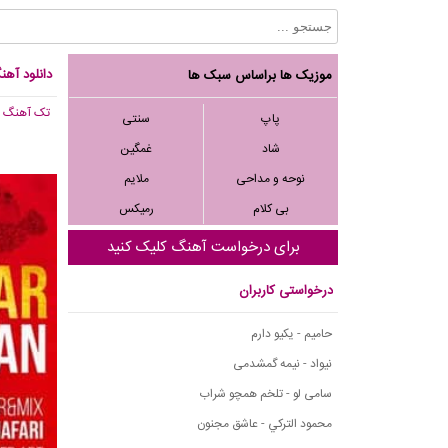
دانلود آهن
موزیک ها براساس سبک ها
تک آهنگ
, 831
پاپ
سنتی
شاد
غمگین
نوحه و مداحی
ملایم
بی کلام
رمیکس
برای درخواست آهنگ کلیک کنید
درخواستی کاربران
حامیم - یکیو دارم
نیواد - نیمه گمشدمی
سامی لو - تلخم همچو شراب
محمود التركي - عاشق مجنون