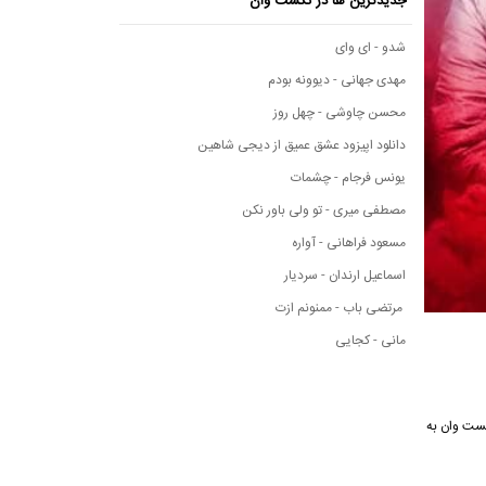
جدیدترین ها در نکست وان
شدو - ای وای
مهدی جهانی - دیوونه بودم
محسن چاوشی - چهل روز
دانلود اپیزود عشق عمیق از دیجی شاهین
یونس فرجام - چشمات
مصطفی میری - تو ولی باور نکن
مسعود فراهانی - آواره
اسماعیل ارندان - سردیار
مرتضی باب - ممنونم ازت
مانی - کجایی
ی نکست وان به