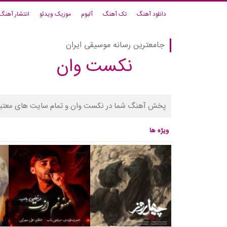
دانلود آهنگ
تک آهنگ
آلبوم
موزیک ویدئو
انتشار آهنگ
جامعترین رسانه موسیقی ایران
نکست وان
پخش آهنگ شما در نکست وان و تمام سایت های معتبر
ویژه ها