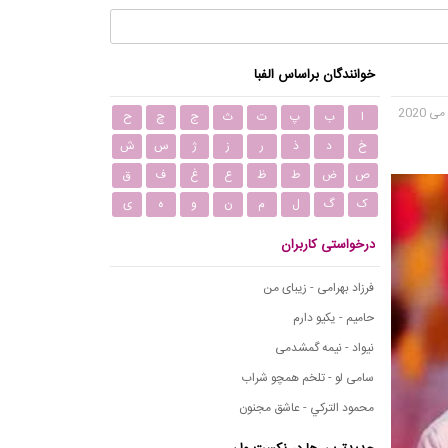
خوانندگان براساس الفبا
ا
ب
پ
ت
ث
ج
چ
ح
خ
د
ذ
ر
ز
ژ
س
ش
ص
ض
ط
ظ
ع
غ
ف
ق
ک
گ
ل
م
ن
و
ه
ی
درخواستی کاربران
فرزاد بهرامی - زیبای من
حامیم - یکیو دارم
نیواد - نیمه گمشدمی
سامی لو - تلخم همچو شراب
محمود التركي - عاشق مجنون