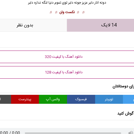
دونه انار دلبر عزیز جونه دلبر توی تموم دنیا لنگه نداره دلبر
♫ ♫
نکست وان
♫ ♫
14 لایک
بدون نظر
دانلود آهنگ با کیفیت 320
دانلود آهنگ با کیفیت 128
ای دوستانتان
توییتر
فیسبوک
واتس آپ
پینترست
ا
گوش کنید