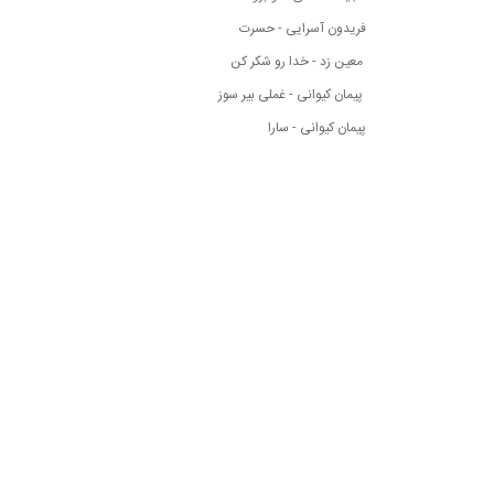
فریدون آسرایی - حسرت
معین زد - خدا رو شکر کن
پیمان کیوانی - غملی بیر سوز
پیمان کیوانی - سارا