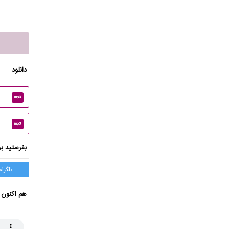
دانلود
mp3
mp3
بفرستید بر
تلگرام
هم اکنون 