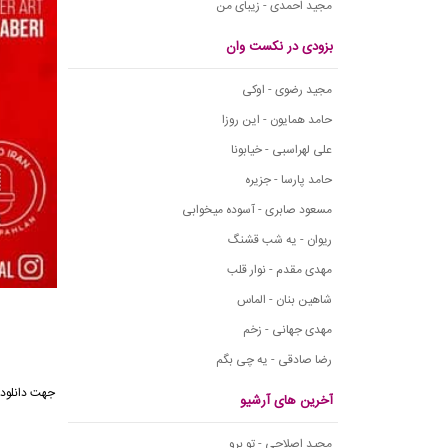
مجید احمدی - زیبای من
بزودی در نکست وان
مجید رضوی - اوکی
حامد همایون - این روزا
علی لهراسبی - خیابونا
حامد پارسا - جزیره
مسعود صابری - آسوده میخوابی
ریوان - یه شب قشنگ
مهدی مقدم - نوار قلب
شاهین بنان - الماس
مهدی جهانی - زخم
رضا صادقی - یه چی بگم
جهت دانلود 
آخرین های آرشیو
مجید اصلاحی - تو برو