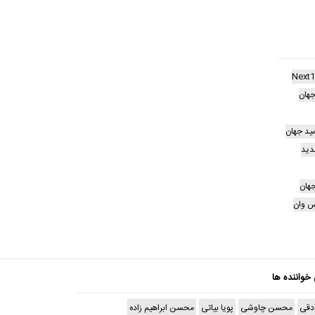
Next1
جهان
مید جهان
دید
جهان
 وان
 خواننده ها
دقی
محسن چاوشی
پویا بیاتی
محسن ابراهیم زاده