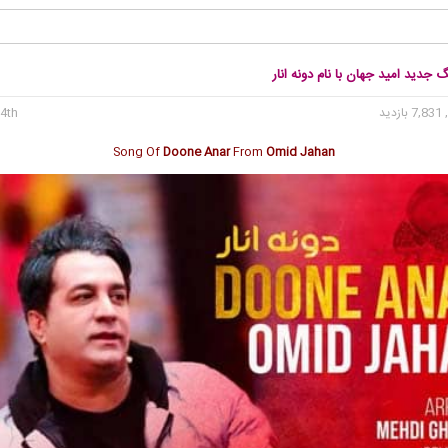
گ جدید امید جهان با نام دونه انار
7, بازدید
4th می 2020
Song Of
Doone Anar
From
Omid Jahan