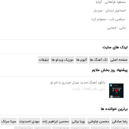
مسعود فراهانی - آواره
اسماعیل ارندان - سردیار
مرتضی باب - ممنونم ازت
مانی - کجایی
لینک های سایت
صفحه اصلی
تک آهنگ ها
آلبوم ها
موزیک ویدئو ها
تبلیغات
پیشنهاد روز بخش ملایم
دانلود آهنگ جدید عبدل حیدری با نام تو
بدون نظر | 1,948 بازدید
برترین خواننده ها
رضا صادقی
محسن چاوشی
پویا بیاتی
محسن ابراهیم زاده
مهدی احمدوند
سینا سرلک