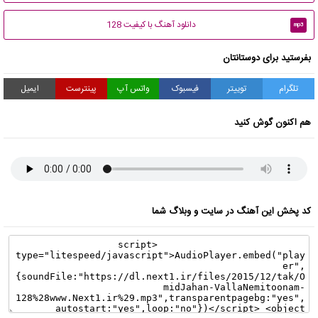
دانلود آهنگ با کیفیت 128
mp3
بفرستید برای دوستانتان
تلگرام
توییتر
فیسبوک
واتس آپ
پینترست
ایمیل
هم اکنون گوش کنید
کد پخش این آهنگ در سایت و وبلاگ شما