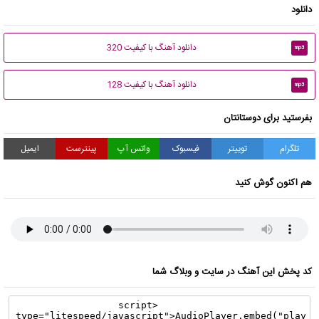
دانلود
دانلود آهنگ با کیفیت 320
mp3
دانلود آهنگ با کیفیت 128
mp3
بفرستید برای دوستانتان
تلگرام
توییتر
فیسبوک
واتس آپ
پینترست
ایمیل
هم اکنون گوش کنید
کد پخش این آهنگ در سایت و وبلاگ شما