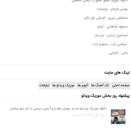
دانلود اپیزود عشق عمیق از دیجی شاهین
یونس فرجام - چشمات
مصطفی میری - تو ولی باور نکن
مسعود فراهانی - آواره
اسماعیل ارندان - سردیار
مرتضی باب - ممنونم ازت
مانی - کجایی
لینک های سایت
صفحه اصلی
تک آهنگ ها
آلبوم ها
موزیک ویدئو ها
تبلیغات
پیشنهاد روز بخش موزیک ویدئو
دانلود موزیک ویدئو جدید مهدی مقدم و آرمین مرسی با نام منو ببخش
بدون نظر | 1,175 بازدید