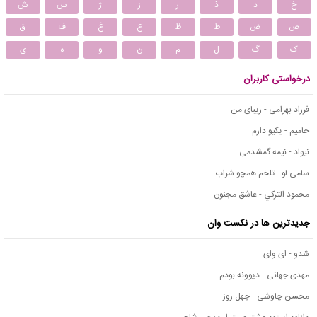
خ
د
ذ
ر
ز
ژ
س
ش
ص
ض
ط
ظ
ع
غ
ف
ق
ک
گ
ل
م
ن
و
ه
ی
درخواستی کاربران
فرزاد بهرامی - زیبای من
حامیم - یکیو دارم
نیواد - نیمه گمشدمی
سامی لو - تلخم همچو شراب
محمود التركي - عاشق مجنون
جدیدترین ها در نکست وان
شدو - ای وای
مهدی جهانی - دیوونه بودم
محسن چاوشی - چهل روز