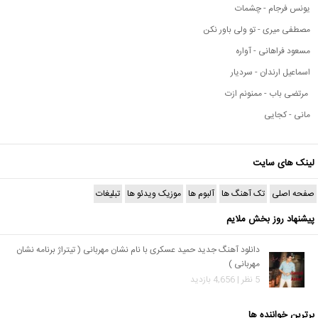
یونس فرجام - چشمات
مصطفی میری - تو ولی باور نکن
مسعود فراهانی - آواره
اسماعیل ارندان - سردیار
مرتضی باب - ممنونم ازت
مانی - کجایی
لینک های سایت
صفحه اصلی
تک آهنگ ها
آلبوم ها
موزیک ویدئو ها
تبلیغات
پیشنهاد روز بخش ملایم
دانلود آهنگ جدید حمید عسکری با نام نشان مهربانی ( تیتراژ برنامه نشان
مهربانی )
5 نظر | 4,656 بازدید
برترین خواننده ها