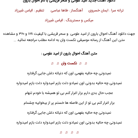
دانلود آهنگ جدید
امید علومی
و سحر قریشی با نام احوال بارون
ترانه سرا : ایمان خسروی آهنگساز : طاها عباسی تنظیم : الیاس شیرزاد
میکس و مسترینگ : الیاس شیرزاد
جهت دانلود آهنگ احوال بارون از
امید علومی
و
سحر قریشی
با کیفیت ۱۲۸ و ۳۲۰ و مشاهده
متن این آهنگ از رسانه موسیقی نکست وان به ادامه مطلب مراجعه نمائید …
متن آهنگ احوال
بارون
از امید علومی :
♫ ♫
نکست وان
♫ ♫
نمیدونی چه حالیه بفهمی اون که دنیاته دلش جایی گرفتاره
نمیدونی چه حالیه بدونی اون نمیادو دلت بازم امیدواره دلت بازم امیدواره
عجب حال بدی دارم بزار اغرار کنم بی تو همیشه با خودم تنهام
بزار اغرار کنم بی تو از این فاصله ها خستم پر از بیخوابیه چشمام
نمیدونی چه حالیه بفهمی اون که دنیاته دلش جایی گرفتاره
نمیدونی چه حالیه بدونی اون نمیادو دلت بازم امیدواره دلت بازم امیدواره
♫ ♫ ♫ ♫