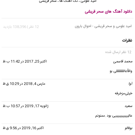
امید علومی
،
تک آهنگ ها
،
سحر قریشی
دانلود آهنگ های سحر قریشی
امید علومی و سحر قریشی - احوال بارون
12 نظر | 138,396 بازدید
نظرات
12 نظر ارسال شده
محمد قاسمی
گفت:
اکتبر 25, 2017 در 11:42 ب.ظ
واقاًعالللللللللی بو
آوا
گفت:
مارس 4, 2018 در 10:29 ق.ظ
خیلی‌مزخرفه
سعید
گفت:
ژانویه 17, 2019 در 10:57 ب.ظ
عالییییییییییی بود .ممنونم
بوفالو
گفت:
اکتبر 16, 2019 در 9:56 ق.ظ