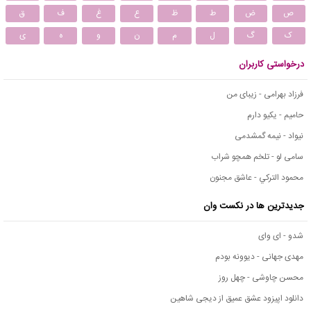
ص
ض
ط
ظ
ع
غ
ف
ق
ک
گ
ل
م
ن
و
ه
ی
درخواستی کاربران
فرزاد بهرامی - زیبای من
حامیم - یکیو دارم
نیواد - نیمه گمشدمی
سامی لو - تلخم همچو شراب
محمود التركي - عاشق مجنون
جدیدترین ها در نکست وان
شدو - ای وای
مهدی جهانی - دیوونه بودم
محسن چاوشی - چهل روز
دانلود اپیزود عشق عمیق از دیجی شاهین