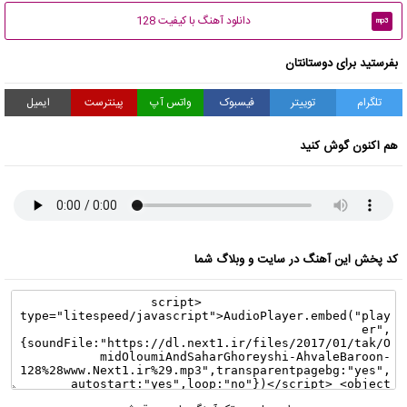
دانلود آهنگ با کیفیت 128
mp3
بفرستید برای دوستانتان
تلگرام
توییتر
فیسبوک
واتس آپ
پینترست
ایمیل
هم اکنون گوش کنید
کد پخش این آهنگ در سایت و وبلاگ شما