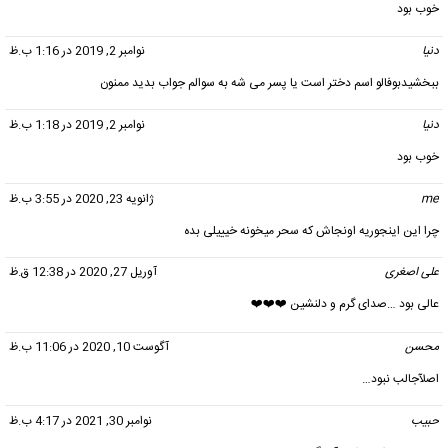
خوب بود
دنیا
گفت:
نوامبر 2, 2019 در 1:16 ب.ظ
ببخشیدبوفالو اسم دختر است یا پسر می شه به سوالم جواب بدید ممنون
دنیا
گفت:
نوامبر 2, 2019 در 1:18 ب.ظ
خوب بود
me
گفت:
ژانویه 23, 2020 در 3:55 ب.ظ
چرا این اینجوریه اونجاش که سحر میخونه خیییلی بده
علی اصغری
گفت:
آوریل 27, 2020 در 12:38 ق.ظ
عالی بود …صدای گرم و دلنشین ⁦❤️⁩⁦❤️⁩⁦❤️⁩⁦⁩⁦⁩⁦⁩
محسن
گفت:
آگوست 10, 2020 در 11:06 ب.ظ
اصلآجالب نبود…
حبیب
گفت:
نوامبر 30, 2021 در 4:17 ب.ظ