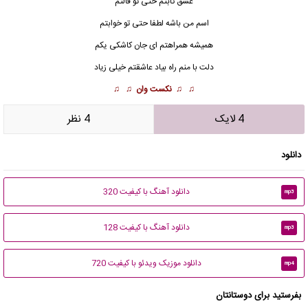
عشق ثابتم حتی تو فالتم
اسم من باشه لطفا حتی تو خوابتم
همیشه همراهتم ای جان کاشکی یکم
دلت با منم راه بیاد عاشقتم خیلی زیاد
♫ ♫
نکست وان
♫ ♫
4 لایک
4 نظر
دانلود
دانلود آهنگ با کیفیت 320
mp3
دانلود آهنگ با کیفیت 128
mp3
دانلود موزیک ویدئو با کیفیت 720
mp4
بفرستید برای دوستانتان