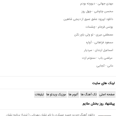
مهدی جهانی - دیوونه بودم
محسن چاوشی - چهل روز
دانلود اپیزود عشق عمیق از دیجی شاهین
یونس فرجام - چشمات
مصطفی میری - تو ولی باور نکن
مسعود فراهانی - آواره
اسماعیل ارندان - سردیار
مرتضی باب - ممنونم ازت
مانی - کجایی
لینک های سایت
صفحه اصلی
تک آهنگ ها
آلبوم ها
موزیک ویدئو ها
تبلیغات
پیشنهاد روز بخش ملایم
دانلود آهنگ جدید حمید عسکری با نام نشان مهربانی ( تیتراژ برنامه نشان