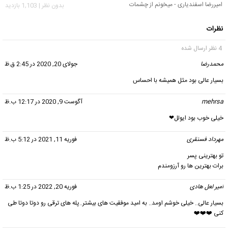
امیررضا اسفندیاری - میخونم از چشمات
بدون نظر | 1,103 بازدید
نظرات
4 نظر ارسال شده
محمدرضا
گفت:
جولای 20, 2020 در 2:45 ق.ظ
بسیار عالی بود مثل همیشه با احساس
mehrsa
گفت:
آگوست 9, 2020 در 12:17 ب.ظ
خیلی خوب بود ایولل❤
مهرداد فسنقری
گفت:
فوریه 11, 2021 در 5:12 ب.ظ
تو بهترینی پسر
برات بهترین ها رو آرزومندم
امیر لعل هادی
گفت:
فوریه 20, 2022 در 1:25 ب.ظ
بسیار عالی.. خیلی خوشم اومد.. به امید موفقیت های بیشتر..پله های ترقی رو دوتا دوتا طی
کنی ❤️❤️❤️