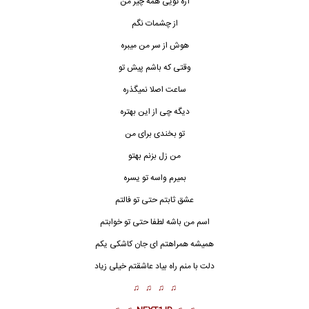
آره تویی همه چیز من
از چشمات نگم
هوش از سر من میبره
وقتی که باشم پیش تو
ساعت اصلا نمیگذره
دیگه چی از این بهتره
تو بخندی برای من
من زل بزنم بهتو
بمیرم واسه تو یسره
عشق
ثابتم حتی تو فالتم
اسم من باشه لطفا حتی تو خوابتم
همیشه همراهتم ای جان کاشکی یکم
دلت با منم راه بیاد عاشقتم خیلی زیاد
♫ ♫ ♫ ♫