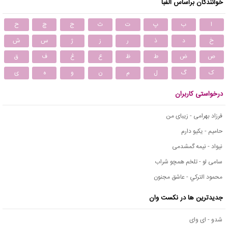
خوانندگان براساس الفبا
ا
ب
پ
ت
ث
ج
چ
ح
خ
د
ذ
ر
ز
ژ
س
ش
ص
ض
ط
ظ
ع
غ
ف
ق
ک
گ
ل
م
ن
و
ه
ی
درخواستی کاربران
فرزاد بهرامی - زیبای من
حامیم - یکیو دارم
نیواد - نیمه گمشدمی
سامی لو - تلخم همچو شراب
محمود التركي - عاشق مجنون
جدیدترین ها در نکست وان
شدو - ای وای