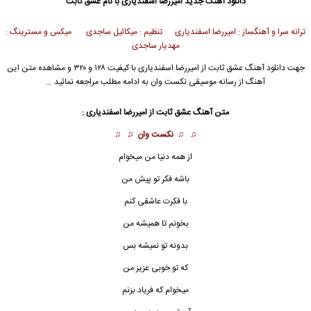
دانلود آهنگ جدید
امیررضا اسفندیاری با نام عشق ثابت
ترانه سرا و آهنگساز : امیررضا اسفندیاری تنظیم : میکائیل ساجدی میکس و مسترینگ :
مهدیار ساجدی
جهت دانلود آهنگ عشق ثابت از امیررضا اسفندیاری با کیفیت ۱۲۸ و ۳۲۰ و مشاهده متن این
آهنگ از رسانه موسیقی نکست وان به ادامه مطلب مراجعه نمائید …
متن آهنگ
عشق ثابت
از امیررضا اسفندیاری :
♫ ♫
نکست وان
♫ ♫
از همه دنیا من میخوام
باشه فکر تو پیش من
با فکرت عاشقی کنم
بخونم تا همیشه من
بدونه تو نمیشه بس
که تو خوبی عزیز من
میخوام که فریاد بزنم