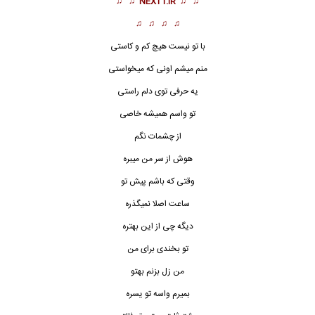
♫ ♫
NEXT1.IR
♫ ♫
♫ ♫ ♫ ♫
با تو نیست هیچ کم و کاستی
منم میشم اونی که میخواستی
یه حرفی توی دلم راستی
تو واسم همیشه خاصی
از چشمات نگم
هوش از سر من میبره
وقتی که باشم پیش تو
ساعت اصلا نمیگذره
دیگه چی از این بهتره
تو بخندی برای من
من زل بزنم بهتو
بمیرم واسه تو یسره