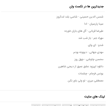
جدیدترین ها در نکست وان
شمس الدین حسینی - شاسی بلند لندکروز
سینا پارسیان - ادا
علیرضا قربانی - گل های باران خورده
مهراد جم - باز شب شد
شدو - ای وای
مهدی جهانی - دیوونه بودم
محسن چاوشی - چهل روز
دانلود اپیزود عشق عمیق از دیجی شاهین
یونس فرجام - چشمات
مصطفی میری - تو ولی باور نکن
لینک های سایت