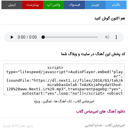
تلگرام
توییتر
فیسبوک
واتس آپ
پینترست
ایمیل
هم اکنون گوش کنید
کد پخش این آهنگ در سایت و وبلاگ شما
امیرعباس گلاب
،
تک آهنگ ها
،
غمگین
،
ویژه
دانلود آهنگ های امیرعباس گلاب
امیرعباس گلاب - خدایا کجایی
بدون نظر | 619 بازدید