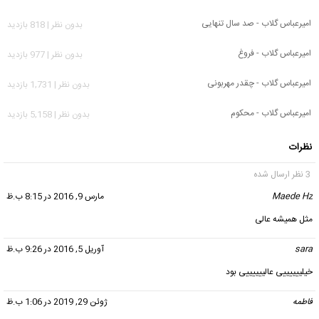
امیرعباس گلاب - صد سال تنهایی
بدون نظر | 818 بازدید
امیرعباس گلاب - فروغ
بدون نظر | 977 بازدید
امیرعباس گلاب - چقدر مهربونی
بدون نظر | 1,731 بازدید
امیرعباس گلاب - محکوم
بدون نظر | 5,158 بازدید
نظرات
3 نظر ارسال شده
Maede Hz
گفت:
مارس 9, 2016 در 8:15 ب.ظ
مثل همیشه عالی
sara
گفت:
آوریل 5, 2016 در 9:26 ب.ظ
خیلییییییی عالییییییی بود
فاطمه
گفت:
ژوئن 29, 2019 در 1:06 ب.ظ