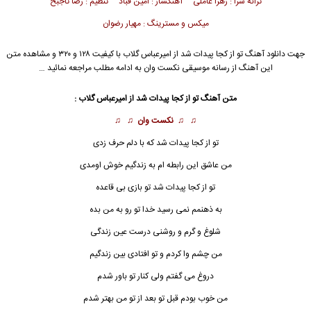
ترانه سرا : زهرا عاملی آهنگساز : امین قباد تنظیم : رضا تاجبخ
میکس و مسترینگ : مهیار رضوان
جهت دانلود آهنگ تو از کجا پیدات شد از
امیرعباس گلاب
با کیفیت ۱۲۸ و ۳۲۰ و مشاهده متن
این آهنگ از رسانه موسیقی نکست وان به ادامه مطلب مراجعه نمائید …
متن آهنگ تو از کجا پیدات شد از
امیرعباس گلاب
:
♫ ♫
نکست وان
♫ ♫
تو از کجا پیدات شد که با دلم حرف زدی
من عاشق این رابطه ام به زندگیم خوش اومدی
تو از کجا پیدات شد تو بازی بی قاعده
به ذهنمم نمی رسید خدا تو رو به من بده
شلوغ و گرم و روشنی درست عین زندگی
من چشم وا کردم و تو
ا
فتادی بین زندگیم
دروغ می گفتم ولی کنار تو باور شدم
من خوب بودم قبل تو بعد از تو من بهتر شدم