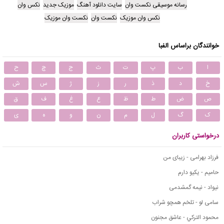
رسانه موسیقی نکست وان
سایت دانلود آهنگ
موزیک جدید
نکس وان
نکس وان موزیک
نکست وان
نکست وان موزیک
خوانندگان براساس الفبا
ا
ب
پ
ت
ث
ج
چ
ح
خ
د
ذ
ر
ز
ژ
س
ش
ص
ض
ط
ظ
ع
غ
ف
ق
ک
گ
ل
م
ن
و
ه
ی
درخواستی کاربران
فرزاد بهرامی - زیبای من
حامیم - یکیو دارم
نیواد - نیمه گمشدمی
سامی لو - تلخم همچو شراب
محمود التركي - عاشق مجنون