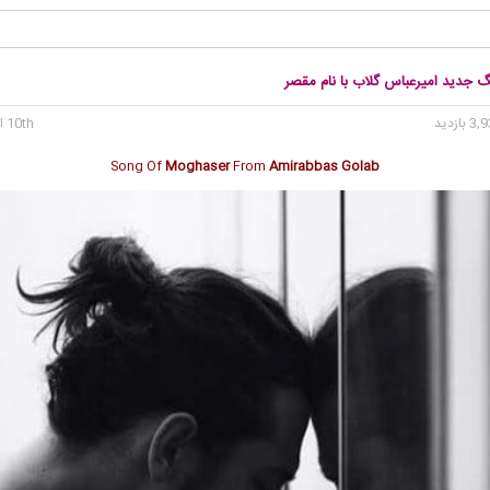
گ جدید امیرعباس گلاب با نام مقصر
10th اکتبر 2019
Song Of
Moghaser
From
Amirabbas Golab