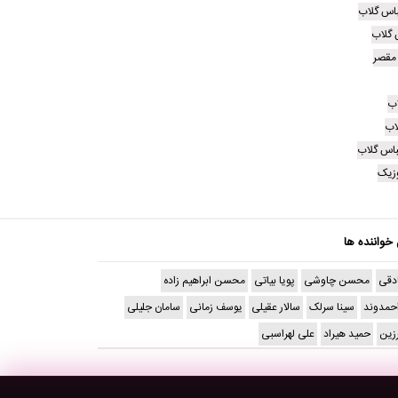
اس گلاب
 گلاب
 مقصر
اب
اب
باس گلاب
زیک
 خواننده ها
دقی
محسن چاوشی
پویا بیاتی
محسن ابراهیم زاده
حمدوند
سینا سرلک
سالار عقیلی
یوسف زمانی
سامان جلیلی
رزین
حمید هیراد
علی لهراسبی