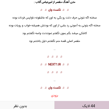
متن آهنگ مقصر از
امیرعباس گلاب
:
♫ ♫
نکست وان
♫ ♫
سخته اگه نتونی حرف دلت رو بگی به اون که عاشقونه دلواپس فردات بوده
سخته اگه بتونی به آسونی رد بشی از اون که بودنش همیشه خواب و رویات بوده
کاشکی میشد بگم بمون نگفتم نموندنت واسه نگفتنم بود
مقصر اصلی قصه منم نگفتنم دلیل باختنم بود
…
♫ ♫ ♫ ♫
♫ ♫
NEXT1.IR
♫ ♫
♫ ♫ ♫ ♫
…
♫ ♫
نکست وان
♫ ♫
بزودی
44 لایک
بدون نظر