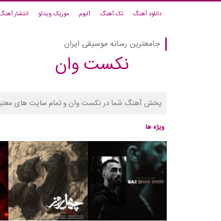
دانلود آهنگ
تک آهنگ
آلبوم
موزیک ویدئو
انتشار آهنگ
جامعترین رسانه موسیقی ایران
نکست وان
پخش آهنگ شما در نکست وان و تمام سایت های معتبر
ویژه ها