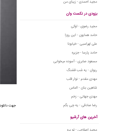
مجید احمدی - زیبای من
بزودی در نکست وان
مجید رضوی - اوکی
حامد همایون - این روزا
علی لهراسبی - خیابونا
حامد پارسا - جزیره
مسعود صابری - آسوده میخوابی
ریوان - یه شب قشنگ
مهدی مقدم - نوار قلب
شاهین بنان - الماس
مهدی جهانی - زخم
رضا صادقی - یه چی بگم
جهت دانلود
آخرین های آرشیو
مجید اصلاحی - تو برو