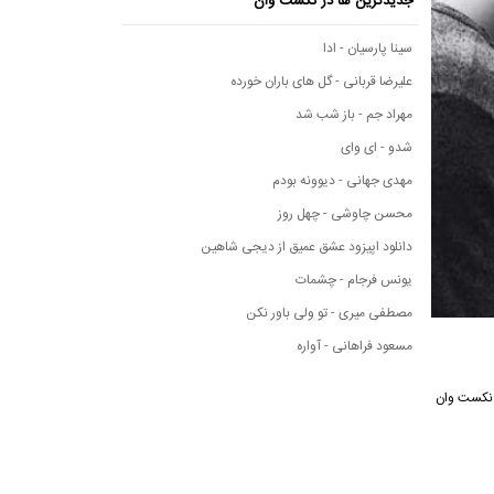
جدیدترین ها در نکست وان
سینا پارسیان - ادا
علیرضا قربانی - گل های باران خورده
مهراد جم - باز شب شد
شدو - ای وای
مهدی جهانی - دیوونه بودم
محسن چاوشی - چهل روز
دانلود اپیزود عشق عمیق از دیجی شاهین
یونس فرجام - چشمات
مصطفی میری - تو ولی باور نکن
مسعود فراهانی - آواره
سیقی نکست وان