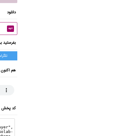
دانلود
mp3
بفرستید بر
تلگرام
هم اکنون 
کد پخش ای