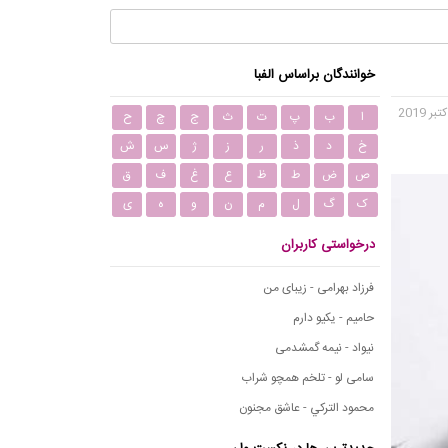
خوانندگان براساس الفبا
ا
ب
پ
ت
ث
ج
چ
ح
خ
د
ذ
ر
ز
ژ
س
ش
ص
ض
ط
ظ
ع
غ
ف
ق
ک
گ
ل
م
ن
و
ه
ی
درخواستی کاربران
فرزاد بهرامی - زیبای من
حامیم - یکیو دارم
نیواد - نیمه گمشدمی
سامی لو - تلخم همچو شراب
محمود التركي - عاشق مجنون