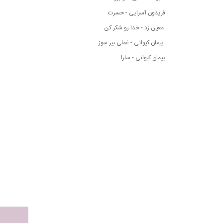
فریدون آسرایی - حسرت
معین زد - خدا رو شکر کن
پیمان کیوانی - غملی بیر سوز
پیمان کیوانی - سارا