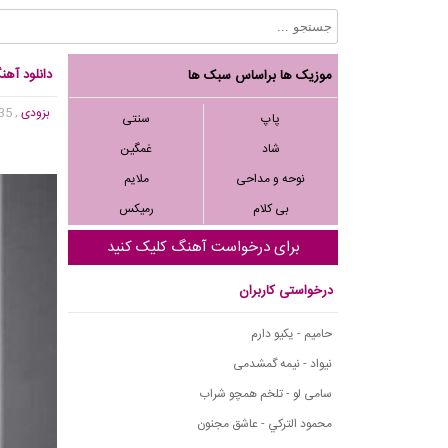
دانلود آهن
موزیک ها براساس سبک ها
بزودی
, 3,935 بازدید
پاپ
سنتی
شاد
غمگین
نوحه و مداحی
ملایم
بی کلام
رمیکس
برای درخواست آهنگ کلیک کنید
درخواستی کاربران
حامیم - یکیو دارم
نیواد - نیمه گمشدمی
سامی لو - تلخم همچو شراب
محمود التركي - عاشق مجنون