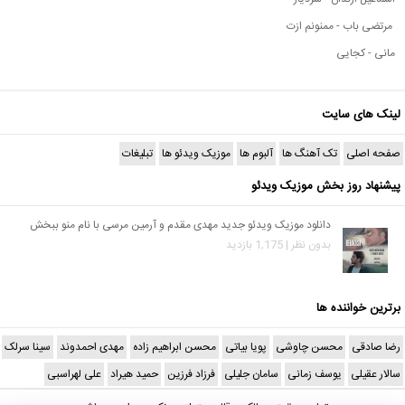
مرتضی باب - ممنونم ازت
مانی - کجایی
لینک های سایت
صفحه اصلی
تک آهنگ ها
آلبوم ها
موزیک ویدئو ها
تبلیغات
پیشنهاد روز بخش موزیک ویدئو
دانلود موزیک ویدئو جدید مهدی مقدم و آرمین مرسی با نام منو ببخش
بدون نظر | 1,175 بازدید
برترین خواننده ها
رضا صادقی
محسن چاوشی
پویا بیاتی
محسن ابراهیم زاده
مهدی احمدوند
سینا سرلک
سالار عقیلی
یوسف زمانی
سامان جلیلی
فرزاد فرزین
حمید هیراد
علی لهراسبی