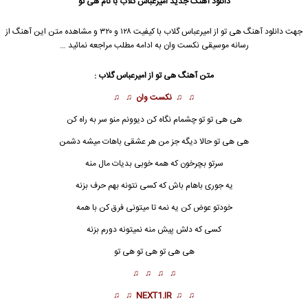
دانلود آهنگ جدید
امیرعباس گلاب
با نام هی تو
جهت دانلود آهنگ هی تو از
امیرعباس گلاب
با کیفیت ۱۲۸ و ۳۲۰ و مشاهده متن این آهنگ از
رسانه موسیقی نکست وان به ادامه مطلب مراجعه نمائید …
متن آهنگ هی تو از
امیرعباس گلاب
:
♫ ♫
نکست وان
♫ ♫
هی هی تو تو چشمام نگاه کن دیوونم منو سر به راه کن
هی
هی تو
حالا دیگه جز من هر عشقی باهات میشه دشمن
سرتو بچرخون که همه خوبی بدیات مال منه
یه جوری باهام باش که کسی نتونه بهم حرف بزنه
خودتو عوض کن یه نمه تا میتونی فرق کن با همه
کسی که دلش پیش منه نمیتونه دورم بزنه
هی هی تو هی تو هی تو
♫ ♫ ♫ ♫
♫ ♫
NEXT1.IR
♫ ♫