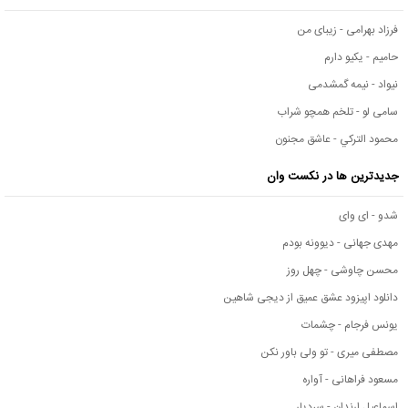
فرزاد بهرامی - زیبای من
حامیم - یکیو دارم
نیواد - نیمه گمشدمی
سامی لو - تلخم همچو شراب
محمود التركي - عاشق مجنون
جدیدترین ها در نکست وان
شدو - ای وای
مهدی جهانی - دیوونه بودم
محسن چاوشی - چهل روز
دانلود اپیزود عشق عمیق از دیجی شاهین
یونس فرجام - چشمات
مصطفی میری - تو ولی باور نکن
مسعود فراهانی - آواره
اسماعیل ارندان - سردیار