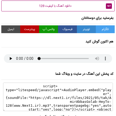
دانلود آهنگ با کیفیت 128
mp3
بفرستید برای دوستانتان
تلگرام
توییتر
فیسبوک
واتس آپ
پینترست
ایمیل
هم اکنون گوش کنید
کد پخش این آهنگ در سایت و وبلاگ شما