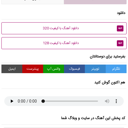
دانلود
دانلود آهنگ با کیفیت 320
mp3
دانلود آهنگ با کیفیت 128
mp3
بفرستید برای دوستانتان
تلگرام
توییتر
فیسبوک
واتس آپ
پینترست
ایمیل
هم اکنون گوش کنید
کد پخش این آهنگ در سایت و وبلاگ شما