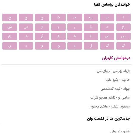
خوانندگان براساس الفبا
ا
ب
پ
ت
ث
ج
چ
ح
خ
د
ذ
ر
ز
ژ
س
ش
ص
ض
ط
ظ
ع
غ
ف
ق
ک
گ
ل
م
ن
و
ه
ی
درخواستی کاربران
فرزاد بهرامی - زیبای من
حامیم - یکیو دارم
نیواد - نیمه گمشدمی
سامی لو - تلخم همچو شراب
محمود التركي - عاشق مجنون
جدیدترین ها در نکست وان
شدو - ای وای