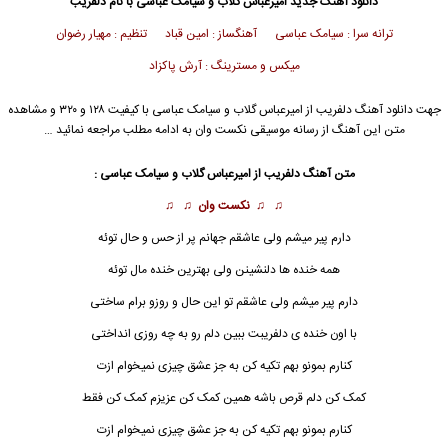
دانلود آهنگ جدید
امیرعباس گلاب و سیامک عباسی با نام دلفریب
ترانه سرا : سیامک عباسی آهنگساز : امین قباد تنظیم : مهیار رضوان
میکس و مسترینگ : آرش پاکزاد
جهت دانلود آهنگ دلفریب از
امیرعباس گلاب
و سیامک عباسی با کیفیت ۱۲۸ و ۳۲۰ و مشاهده
متن این آهنگ از رسانه موسیقی نکست وان به ادامه مطلب مراجعه نمائید …
متن آهنگ دلفریب از امیرعباس گلاب و سیامک عباسی :
♫ ♫
نکست وان
♫ ♫
دارم پیر میشم ولی عاشقم جهانم پر از حس و حال توئه
همه خنده ها دلنشینن ولی بهترین خنده مال توئه
دارم پیر میشم ولی عاشقم تو این حال و روزو برام ساختی
با اون خنده ی دلفریبت ببین دلم رو به چه روزی انداختی
کنارم بمونو بهم تکیه کن به جز عشق چیزی نمیخوام ازت
کمک کن دلم قرص باشه همین کمک کن عزیزم کمک کن فقط
کنارم بمونو بهم تکیه کن به جز عشق چیزی نمیخوام ازت