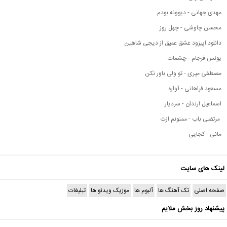
مهدی جهانی - دیوونه بودم
محسن چاوشی - چهل روز
دانلود اپیزود عشق عمیق از دیجی شاهین
یونس فرجام - چشمات
مصطفی میری - تو ولی باور نکن
مسعود فراهانی - آواره
اسماعیل ارندان - سردیار
مرتضی باب - ممنونم ازت
مانی - کجایی
لینک های سایت
صفحه اصلی
تک آهنگ ها
آلبوم ها
موزیک ویدئو ها
تبلیغات
پیشنهاد روز بخش ملایم