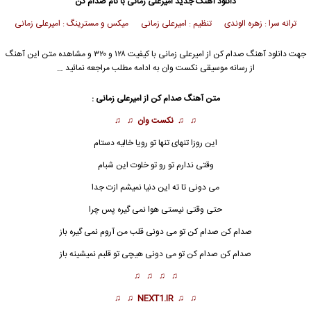
دانلود آهنگ جدید
امیرعلی زمانی
با نام صدام کن
ترانه سرا : زهره الوندی تنظیم : امیرعلی زمانی میکس و مسترینگ : امیرعلی زمانی
جهت دانلود آهنگ صدام کن از
امیرعلی زمانی
با کیفیت ۱۲۸ و ۳۲۰ و مشاهده متن این آهنگ
از رسانه موسیقی نکست وان به ادامه مطلب مراجعه نمائید …
متن آهنگ صدام کن از
امیرعلی زمانی
:
♫ ♫
نکست وان
♫ ♫
این روزا تنهای تنها تو رویا خالیه دستام
وقتی ندارم تو رو تو خلوت این شبام
می دونی تا ته این دنیا نمیشم ازت جدا
حتی وقتی نیستی هوا نمی گیره پس چرا
صدام کن صدام کن تو می دونی قلب من آروم نمی گیره باز
صدام کن صدام کن تو می دونی هیچی تو قلبم نمیشینه باز
♫ ♫ ♫ ♫
♫ ♫
NEXT1.IR
♫ ♫