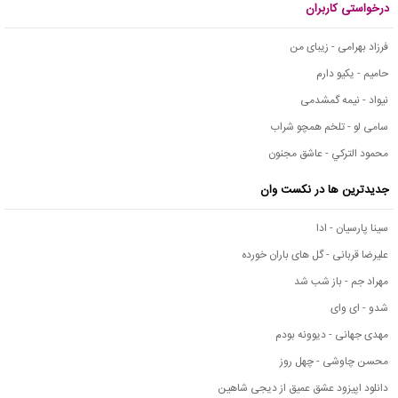
درخواستی کاربران
فرزاد بهرامی - زیبای من
حامیم - یکیو دارم
نیواد - نیمه گمشدمی
سامی لو - تلخم همچو شراب
محمود التركي - عاشق مجنون
جدیدترین ها در نکست وان
سینا پارسیان - ادا
علیرضا قربانی - گل های باران خورده
مهراد جم - باز شب شد
شدو - ای وای
مهدی جهانی - دیوونه بودم
محسن چاوشی - چهل روز
دانلود اپیزود عشق عمیق از دیجی شاهین