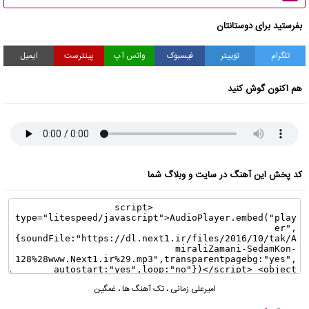
بفرستید برای دوستانتان
تلگرام
توییتر
فیسبوک
واتس آپ
پینترست
ایمیل
هم اکنون گوش کنید
کد پخش این آهنگ در سایت و وبلاگ شما
امیرعلی زمانی
،
تک آهنگ ها
،
غمگین