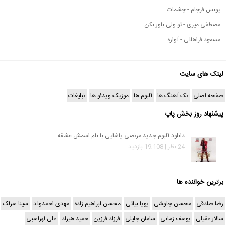
یونس فرجام - چشمات
مصطفی میری - تو ولی باور نکن
مسعود فراهانی - آواره
لینک های سایت
صفحه اصلی
تک آهنگ ها
آلبوم ها
موزیک ویدئو ها
تبلیغات
پیشنهاد روز بخش پاپ
دانلود آلبوم جدید مرتضی پاشایی با نام اسمش عشقه
24 نظر | 19,108 بازدید
برترین خواننده ها
رضا صادقی
محسن چاوشی
پویا بیاتی
محسن ابراهیم زاده
مهدی احمدوند
سینا سرلک
سالار عقیلی
یوسف زمانی
سامان جلیلی
فرزاد فرزین
حمید هیراد
علی لهراسبی