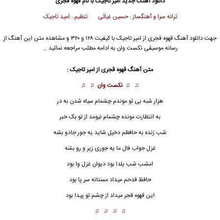
دانلود آهنگ جدید
امیر تاجیک
با نام قهوه قجری
ترانه سرا و آهنگساز : حسین غیاثی تنظیم : امید تاجیک
جهت دانلود آهنگ قهوه قجری از
امیر تاجیک
با کیفیت ۱۲۸ و ۳۲۰ و مشاهده متن این آهنگ از
رسانه موسیقی نکست وان به ادامه مطلب مراجعه نمائید …
متن آهنگ قهوه قجری از
امیر تاجیک
:
♫ ♫
نکست وان
♫ ♫
هزار شبه بی تو موندم چشمام سیاه شدن به در
به انتظارت مونده چشمام نیومد از تو بک خبر
شب زنده به حافظم دخیل شاید یه جور جادو بشه
غزل جواب فال ما یه جوری زیر و رو بشه
امشب شب یلدا بود دیوان غزل وا بود
حافظ قدحم میداد مستانه سر پا بود
این قهوه قجر میداد از چشم تو پیدا بود
♫ ♫ ♫ ♫