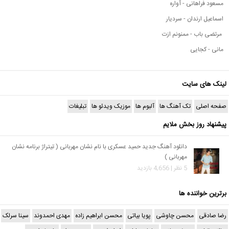
مسعود فراهانی - آواره
اسماعیل ارندان - سردیار
مرتضی باب - ممنونم ازت
مانی - کجایی
لینک های سایت
صفحه اصلی
تک آهنگ ها
آلبوم ها
موزیک ویدئو ها
تبلیغات
پیشنهاد روز بخش ملایم
دانلود آهنگ جدید حمید عسکری با نام نشان مهربانی ( تیتراژ برنامه نشان
مهربانی )
5 نظر | 4,656 بازدید
برترین خواننده ها
رضا صادقی
محسن چاوشی
پویا بیاتی
محسن ابراهیم زاده
مهدی احمدوند
سینا سرلک