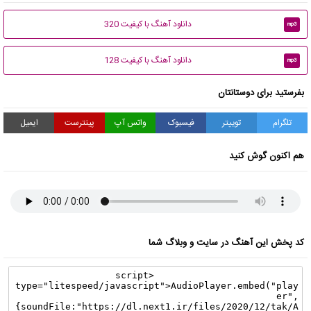
دانلود آهنگ با کیفیت 320
mp3
دانلود آهنگ با کیفیت 128
mp3
بفرستید برای دوستانتان
تلگرام
توییتر
فیسبوک
واتس آپ
پینترست
ایمیل
هم اکنون گوش کنید
کد پخش این آهنگ در سایت و وبلاگ شما