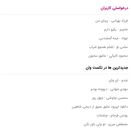
درخواستی کاربران
فرزاد بهرامی - زیبای من
حامیم - یکیو دارم
نیواد - نیمه گمشدمی
سامی لو - تلخم همچو شراب
محمود التركي - عاشق مجنون
جدیدترین ها در نکست وان
شدو - ای وای
مهدی جهانی - دیوونه بودم
محسن چاوشی - چهل روز
دانلود اپیزود عشق عمیق از دیجی شاهین
یونس فرجام - چشمات
مصطفی میری - تو ولی باور نکن