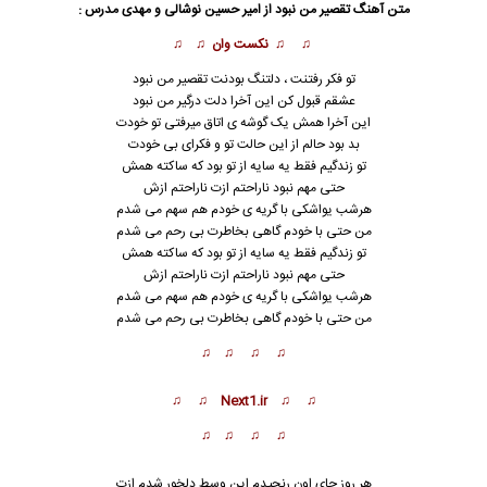
متن آهنگ تقصیر من نبود از امیر حسین نوشالی و مهدی مدرس :
♫ ♫ نکست وان ♫ ♫
تو فکر رفتنت ، دلتنگ بودنت تقصیر من نبود
عشقم قبول کن این آخرا دلت درگیر من نبود
این آخرا همش یک گوشه ی اتاق میرفتی تو خودت
بد بود حالم از این حالت تو و فکرای بی خودت
تو زندگیم فقط یه سایه از تو بود که ساکته همش
حتی مهم نبود ناراحتم ازت
ن
اراحتم ازش
هرشب یواشکی با گریه ی خودم هم سهم می شدم
من حتی با خودم گاهی بخاطرت بی رحم می شدم
تو زندگیم فقط یه سایه از تو بود که ساکته همش
حتی مهم نبود ناراحتم ازت ناراحتم ازش
هرشب یواشکی با گریه ی خودم هم سهم می شدم
من حتی با خودم گاهی بخاطرت بی رحم می شدم
♫ ♫ ♫ ♫
♫ ♫ Next1.ir ♫ ♫
♫ ♫ ♫ ♫
هر روز جای اون رنجیدم این وسط دلخور شدم ازت