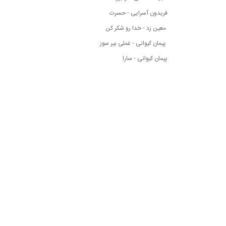
فریدون آسرایی - حسرت
معین زد - خدا رو شکر کن
پیمان کیوانی - غملی بیر سوز
پیمان کیوانی - سارا