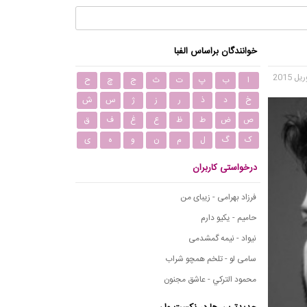
خوانندگان براساس الفبا
ا
ب
پ
ت
ث
ج
چ
ح
خ
د
ذ
ر
ز
ژ
س
ش
ص
ض
ط
ظ
ع
غ
ف
ق
ک
گ
ل
م
ن
و
ه
ی
درخواستی کاربران
فرزاد بهرامی - زیبای من
حامیم - یکیو دارم
نیواد - نیمه گمشدمی
سامی لو - تلخم همچو شراب
محمود التركي - عاشق مجنون