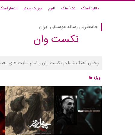
دانلود آهنگ
تک آهنگ
آلبوم
موزیک ویدئو
انتشار آهنگ
جامعترین رسانه موسیقی ایران
نکست وان
پخش آهنگ شما در نکست وان و تمام سایت های معتبر
ویژه ها