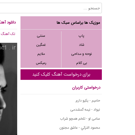
دانلود آه
موزیک ها براساس سبک ها
تک آهنگ
, 582
پاپ
سنتی
شاد
غمگین
نوحه و مداحی
ملایم
بی کلام
رمیکس
برای درخواست آهنگ کلیک کنید
درخواستی کاربران
حامیم - یکیو دارم
نیواد - نیمه گمشدمی
سامی لو - تلخم همچو شراب
محمود التركي - عاشق مجنون