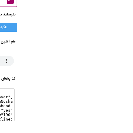
mp3
بفرستید بر
تلگرام
هم اکنون 
کد پخش ای