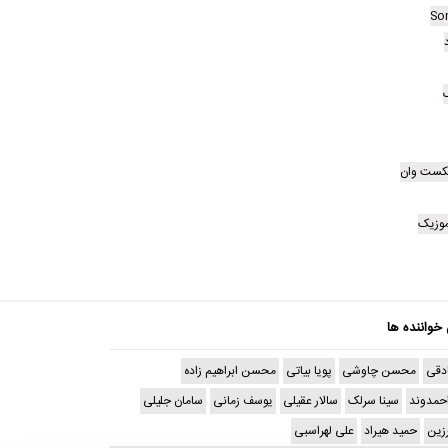
So
گ
نکست وان
وزیک
 خواننده ها
دقی
محسن چاوشی
پویا بیاتی
محسن ابراهیم زاده
حمدوند
سینا سرلک
سالار عقیلی
یوسف زمانی
سامان جلیلی
رزین
حمید هیراد
علی لهراسبی