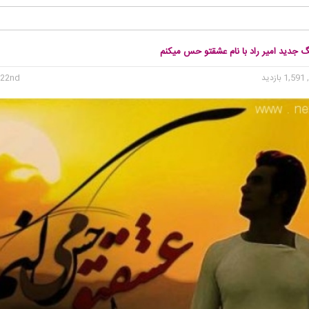
گ جدید امیر راد با نام عشقتو حس میکنم
1, بازدید
22nd می 2015