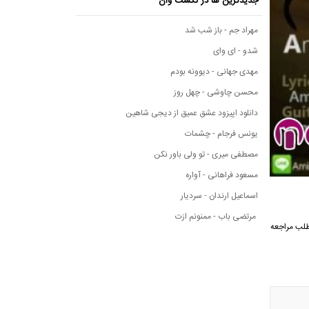
جدیدترین ها در نکست وان
مهراد جم - باز شب شد
شدو - ای وای
مهدی جهانی - دیوونه بودم
محسن چاوشی - چهل روز
دانلود اپیزود عشق عمیق از دیجی شاهین
یونس فرجام - چشمات
مصطفی میری - تو ولی باور نکن
مسعود فراهانی - آواره
اسماعیل ارندان - سردیار
مرتضی باب - ممنونم ازت
وان به ادامه مطلب مراجعه