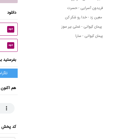
فریدون آسرایی - حسرت
دانلود
معین زد - خدا رو شکر کن
پیمان کیوانی - غملی بیر سوز
mp3
پیمان کیوانی - سارا
mp3
بفرستید بر
تلگرام
هم اکنون 
کد پخش ای