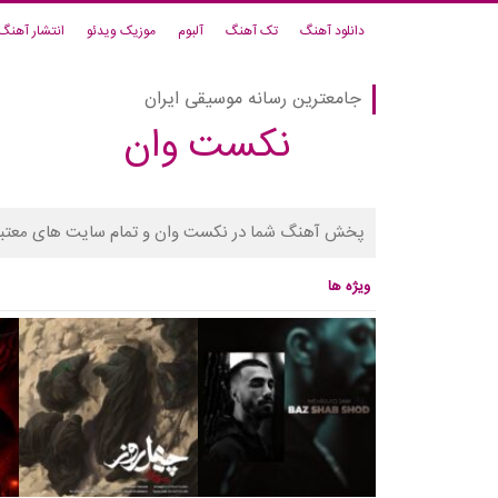
دانلود آهنگ
تک آهنگ
آلبوم
موزیک ویدئو
انتشار آهنگ
جامعترین رسانه موسیقی ایران
نکست وان
پخش آهنگ شما در نکست وان و تمام سایت های معتبر
ویژه ها