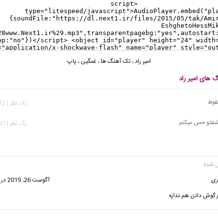
امیر راد
،
تک آهنگ ها
،
غمگین
،
پاپ
گ های امیر راد
سقوط
يک نظر | 1,172 بازدید
 عشقتو حس میکنم
يک نظر | 1,591 بازدید
ری
گفت:
آگوست 26, 2019 در 6:17 ب.ظ
ر گوش دادن هم نداره