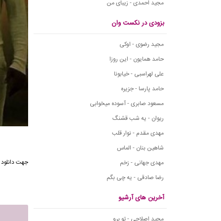
مجید احمدی - زیبای من
بزودی در نکست وان
مجید رضوی - اوکی
حامد همایون - این روزا
علی لهراسبی - خیابونا
حامد پارسا - جزیره
مسعود صابری - آسوده میخوابی
ریوان - یه شب قشنگ
مهدی مقدم - نوار قلب
شاهین بنان - الماس
مهدی جهانی - زخم
رضا صادقی - یه چی بگم
آخرین های آرشیو
مجید اصلاحی - تو برو