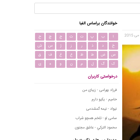
خوانندگان براساس الفبا
ا
ب
پ
ت
ث
ج
چ
ح
خ
د
ذ
ر
ز
ژ
س
ش
ص
ض
ط
ظ
ع
غ
ف
ق
ک
گ
ل
م
ن
و
ه
ی
درخواستی کاربران
فرزاد بهرامی - زیبای من
حامیم - یکیو دارم
نیواد - نیمه گمشدمی
سامی لو - تلخم همچو شراب
محمود التركي - عاشق مجنون