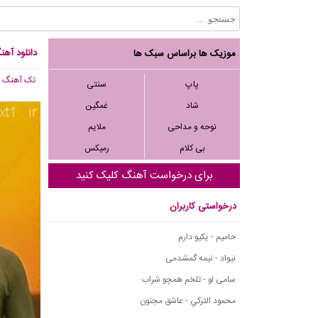
دانلود آهن
موزیک ها براساس سبک ها
تک آهنگ
, 591
پاپ
سنتی
شاد
غمگین
نوحه و مداحی
ملایم
بی کلام
رمیکس
برای درخواست آهنگ کلیک کنید
درخواستی کاربران
حامیم - یکیو دارم
نیواد - نیمه گمشدمی
سامی لو - تلخم همچو شراب
محمود التركي - عاشق مجنون