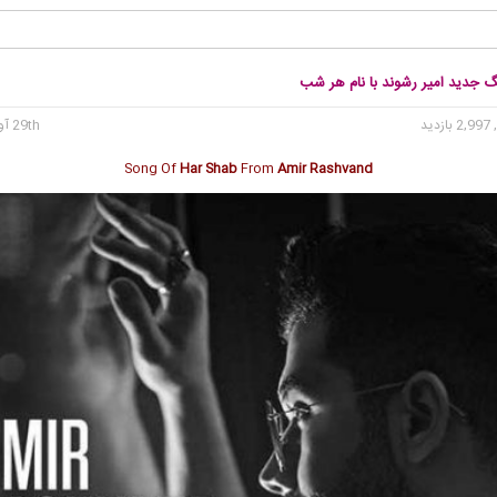
گ جدید امیر رشوند با نام هر شب
2, بازدید
29th آوریل 2020
Song Of
Har Shab
From
Amir Rashvand