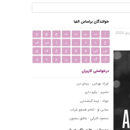
خوانندگان براساس الفبا
ا
ب
پ
ت
ث
ج
چ
ح
خ
د
ذ
ر
ز
ژ
س
ش
ص
ض
ط
ظ
ع
غ
ف
ق
ک
گ
ل
م
ن
و
ه
ی
درخواستی کاربران
فرزاد بهرامی - زیبای من
حامیم - یکیو دارم
نیواد - نیمه گمشدمی
سامی لو - تلخم همچو شراب
محمود التركي - عاشق مجنون