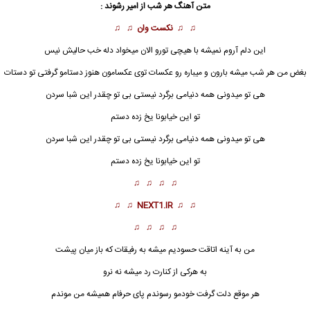
متن آهنگ
هر شب
از
امیر رشوند
:
♫ ♫
نکست وان
♫ ♫
این دلم آروم نمیشه با هیچی تورو الان میخواد دله خب حالیش نیس
بغض من
هر شب
میشه بارون و میباره رو عکسات توی عکسامون هنوز دستامو گرفتی تو دستات
هی تو میدونی همه دنیامی برگرد نیستی بی تو چقدر این شبا سردن
تو این خیابونا یخ زده دستم
هی تو میدونی همه دنیامی برگرد نیستی بی تو چقدر این شبا سردن
تو این خیابونا یخ زده دستم
♫ ♫ ♫ ♫
♫ ♫
NEXT1.IR
♫ ♫
♫ ♫ ♫ ♫
من به آینه اتاقت حسودیم میشه به رفیقات که باز میان پیشت
به هرکی از کنارت رد میشه نه نرو
هر موقع دلت گرفت خودمو رسوندم پای حرفام همیشه من موندم