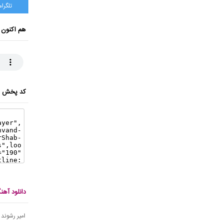
تلگرام
هم اکنون 
کد پخش ای
دانلود آهن
امیر رشوند -