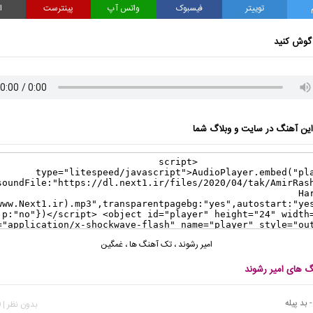
توییتر
فیسبوک
واتس آپ
پینترست
ا
گوش کنید
ن آهنگ در سایت و وبلاگ شما
امیر رشوند
،
تک آهنگ ها
،
غمگین
گ های امیر رشوند
 بد پیله
بدون نظر | 969 بازدید