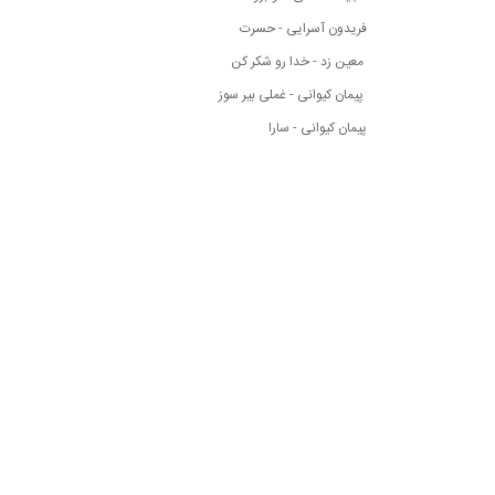
فریدون آسرایی - حسرت
معین زد - خدا رو شکر کن
پیمان کیوانی - غملی بیر سوز
پیمان کیوانی - سارا