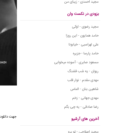
مجید احمدی - زیبای من
بزودی در نکست وان
مجید رضوی - اوکی
حامد همایون - این روزا
علی لهراسبی - خیابونا
حامد پارسا - جزیره
مسعود صابری - آسوده میخوابی
ریوان - یه شب قشنگ
مهدی مقدم - نوار قلب
شاهین بنان - الماس
مهدی جهانی - زخم
رضا صادقی - یه چی بگم
جهت دانلود
آخرین های آرشیو
مجید اصلاحی - تو برو