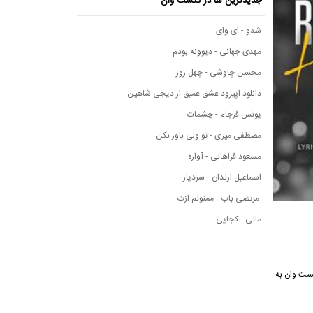
جدیدترین ها در نکست وان
شدو - ای وای
مهدی جهانی - دیوونه بودم
محسن چاوشی - چهل روز
دانلود اپیزود عشق عمیق از دیجی شاهین
یونس فرجام - چشمات
مصطفی میری - تو ولی باور نکن
مسعود فراهانی - آواره
اسماعیل ارندان - سردیار
مرتضی باب - ممنونم ازت
مانی - کجایی
ی نکست وان به