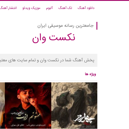
دانلود آهنگ
تک آهنگ
آلبوم
موزیک ویدئو
انتشار آهنگ
جامعترین رسانه موسیقی ایران
نکست وان
پخش آهنگ شما در نکست وان و تمام سایت های معتبر
ویژه ها