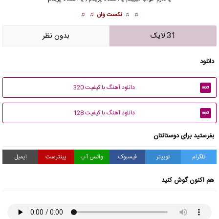
♫ ♫
نکست وان
♫ ♫
31 لایک
بدون نظر
دانلود
دانلود آهنگ با کیفیت 320
mp3
دانلود آهنگ با کیفیت 128
mp3
بفرستید برای دوستانتان
تلگرام
توییتر
فیسبوک
واتس آپ
پینترست
ایمیل
هم اکنون گوش کنید