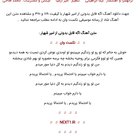
ترانهسرا و آهنگساز : نیما ابراهیمی تنظیم : امیر ارشیا میکس و مسترینگ : محمد فلاحی
جهت دانلود آهنگ اگه قابل بدونی از
امیر شهیار
با کیفیت ۱۲۸ و ۳۲۰ و مشاهده متن این
آهنگ شاد از رسانه موسیقی نکست وان به ادامه مطلب مراجعه نمائید …
متن آهنگ اگه قابل بدونی از امیر شهیار :
♫ ♫
نکست وان
♫ ♫
خوش به حالم که تو رو تو زندگیم میبینمو تو اومدی عوض کردی نسبت به همه دیدمو
همین که تو توو فکرمی برام روحیه بخشه چه برسه حضوره تو بهم شادی ببخشه
من تو رو تو زندگ
ی
م دیدم به کل دنیا سور میدم
یا دارم خواب میبینم یا احتمالا پریدم , یا احتمالا پریدم
من تو رو تو زندگیم دیدم به کل دنیا سور میدم
یا دارم خواب میبینم
یا احتمالا پریدم , یا احتمالا پریدم
♫ ♫ ♫ ♫
♫ ♫
NEXT1.IR
♫ ♫
♫ ♫ ♫ ♫