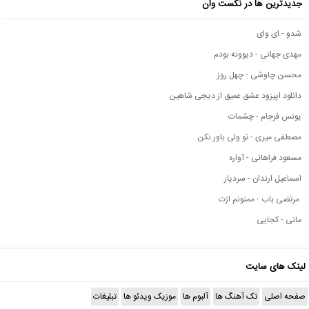
جدیدترین ها در نکست وان
شدو - ای وای
مهدی جهانی - دیوونه بودم
محسن چاوشی - چهل روز
دانلود اپیزود عشق عمیق از دیجی شاهین
یونس فرجام - چشمات
مصطفی میری - تو ولی باور نکن
مسعود فراهانی - آواره
اسماعیل ارندان - سردیار
مرتضی باب - ممنونم ازت
مانی - کجایی
لینک های سایت
صفحه اصلی
تک آهنگ ها
آلبوم ها
موزیک ویدئو ها
تبلیغات