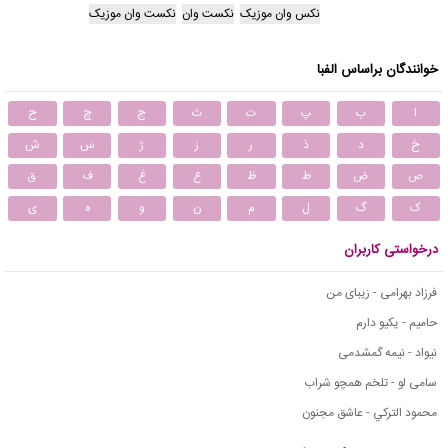
نکس وان موزیک
نکست وان
نکست وان موزیک
خوانندگان براساس الفبا
ا
ب
پ
ت
ث
ج
چ
ح
خ
د
ذ
ر
ز
ژ
س
ش
ص
ض
ط
ظ
ع
غ
ف
ق
ک
گ
ل
م
ن
و
ه
ی
درخواستی کاربران
فرزاد بهرامی - زیبای من
حامیم - یکیو دارم
نیواد - نیمه گمشدمی
سامی لو - تلخم همچو شراب
محمود التركي - عاشق مجنون