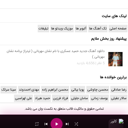
لینک های سایت
صفحه اصلی
تک آهنگ ها
آلبوم ها
موزیک ویدئو ها
تبلیغات
پیشنهاد روز بخش ملایم
دانلود آهنگ جدید حمید عسکری با نام نشان مهربانی ( تیتراژ برنامه نشان
مهربانی )
5 نظر | 4,656 بازدید
برترین خواننده ها
رضا صادقی
محسن چاوشی
پویا بیاتی
محسن ابراهیم زاده
مهدی احمدوند
سینا سرلک
سالار عقیلی
یوسف زمانی
سامان جلیلی
فرزاد فرزین
حمید هیراد
علی لهراسبی
تمامی حقوق و مالکیت قالب متعلق به
نکست وان
می باشد.