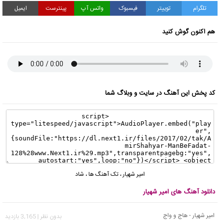
تلگرام
توییتر
فیسبوک
واتس آپ
پینترست
ایمیل
هم اکنون گوش کنید
کد پخش این آهنگ در سایت و وبلاگ شما
امیر شهیار
،
تک آهنگ ها
،
شاد
دانلود آهنگ های امیر شهیار
امیر شهیار - هاج و واج
بدون نظر | 3,165 بازدید