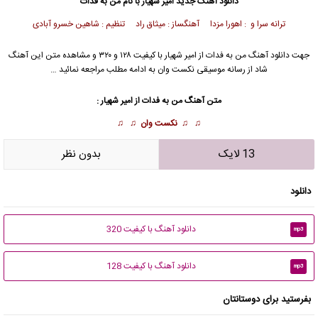
دانلود آهنگ جدید
امیر شهیار
با نام من به فدات
ترانه سرا و : اهورا مزدا
آهنگساز : میثاق راد
تنظیم : شاهین خسرو آبادی
جهت دانلود آهنگ من به فدات از
امیر شهیار
با کیفیت ۱۲۸ و ۳۲۰ و مشاهده متن این آهنگ
شاد از رسانه موسیقی نکست وان به ادامه مطلب مراجعه نمائید …
متن آهنگ من به فدات از
امیر شهیار
:
♫ ♫
نکست وان
♫ ♫
13 لایک
بدون نظر
دانلود
دانلود آهنگ با کیفیت 320
mp3
دانلود آهنگ با کیفیت 128
mp3
بفرستید برای دوستانتان