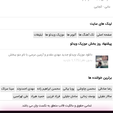
مانی - کجایی
لینک های سایت
صفحه اصلی
تک آهنگ ها
آلبوم ها
موزیک ویدئو ها
تبلیغات
پیشنهاد روز بخش موزیک ویدئو
دانلود موزیک ویدئو جدید مهدی مقدم و آرمین مرسی با نام منو ببخش
بدون نظر | 1,175 بازدید
برترین خواننده ها
رضا صادقی
محسن چاوشی
پویا بیاتی
محسن ابراهیم زاده
مهدی احمدوند
سینا سرلک
سالار عقیلی
یوسف زمانی
سامان جلیلی
فرزاد فرزین
حمید هیراد
علی لهراسبی
تمامی حقوق و مالکیت قالب متعلق به
نکست وان
می باشد.