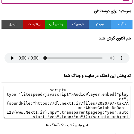
بفرستید برای دوستانتان
تلگرام
توییتر
فیسبوک
واتس آپ
پینترست
ایمیل
هم اکنون گوش کنید
کد پخش این آهنگ در سایت و وبلاگ شما
امیرعباس گلاب
،
تک آهنگ ها