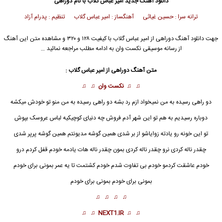
دانلود آهنگ جدید
امیر عباس گلاب با نام دوراهی
ترانه سرا : حسین غیاثی آهنگساز : امیر عباس گلاب تنظیم : پدرام آزاد
جهت دانلود آهنگ دوراهی از امیر عباس گلاب با کیفیت ۱۲۸ و ۳۲۰ و مشاهده متن این آهنگ
از رسانه موسیقی نکست وان به ادامه مطلب مراجعه نمائید …
متن آهنگ دوراهی از امیر عباس گلاب :
♫ ♫
نکست وان
♫ ♫
دو راهی رسیده به من نمیخواد ازم رد بشه دو راهی رسیده به من منو تو خودش میکشه
دوباره رسیدیم به هم تو این شهر آدم فروش چه دنیای کوچیکیه لباس عروسک بپوش
تو این خونه رو یادته زوایاشو از بر شدی همین گوشه مدیونتم همین گوشه پرپر شدی
چقدر ناله کردی نرو چقدر ناله کردی بمون چقدر ناله هات یادمه خودم قفل کردم درو
خودم عاشقت کردمو خودم بی تفاوت شدم خودم کشتمت تا یه عمر بمونی برای خودم
بمونی برای خودم بمونی برای خودم
♫ ♫ ♫ ♫
♫ ♫
NEXT1.IR
♫ ♫