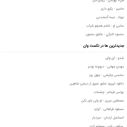
فرزاد بهرامی - زیبای من
حامیم - یکیو دارم
نیواد - نیمه گمشدمی
سامی لو - تلخم همچو شراب
محمود التركي - عاشق مجنون
جدیدترین ها در نکست وان
شدو - ای وای
مهدی جهانی - دیوونه بودم
محسن چاوشی - چهل روز
دانلود اپیزود عشق عمیق از دیجی شاهین
یونس فرجام - چشمات
مصطفی میری - تو ولی باور نکن
مسعود فراهانی - آواره
اسماعیل ارندان - سردیار
مرتضی باب - ممنونم ازت