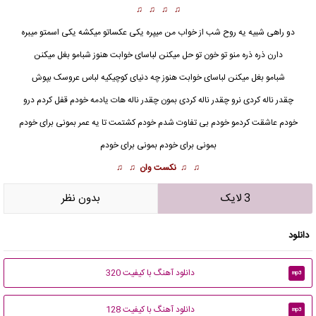
♫ ♫ ♫ ♫
دو راهی شبیه یه روح شب از خواب من میپره یکی عکساتو میکشه یکی اسمتو میبره
دارن ذره ذره منو تو خون تو حل میکنن لباسای خوابت هنوز شبامو بغل میکنن
شبامو بغل میکنن لباسای خوابت هنوز چه دنیای کوچیکیه لباس عروسک بپوش
چقدر ناله کردی نرو چقدر ناله کردی بمون چقدر ناله هات یادمه خودم قفل کردم درو
خودم عاشقت کردمو خودم بی تفاوت شدم خودم کشتمت تا یه عمر بمونی برای خودم
بمونی برای خودم بمونی برای خودم
♫ ♫
نکست وان
♫ ♫
3 لایک
بدون نظر
دانلود
دانلود آهنگ با کیفیت 320
mp3
دانلود آهنگ با کیفیت 128
mp3