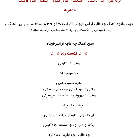
ترانه سرا : امین بامشاد آهنگساز : سالار مقدم تنظیم : میلاد هاشمی
منتشر شد
جهت دانلود آهنگ چه عالیه از
امیر فرجام
با کیفیت ۱۲۸ و ۳۲۰ و مشاهده متن این آهنگ از
رسانه موسیقی نکست وان به ادامه مطلب مراجعه نمائید …
متن آهنگ چه عالیه از
امیر فرجام
:
♫ ♫
نکست وان
♫ ♫
وقتی تو کنارمی
غیره مهربونیات
عالیه حسو حالمون
وقتی که تو با منی تویه دلم پر میزنی
وقتی با مهربونی به قلبه من سر میزنی
چه عالیه , چه عالیه
اینکه برام ستاره ای تولده دوباره ای
اینکه تو دنیا تو تنها عشقه موندگارمی
چه عالیه , چه عال
ی
ه , چه عالیه