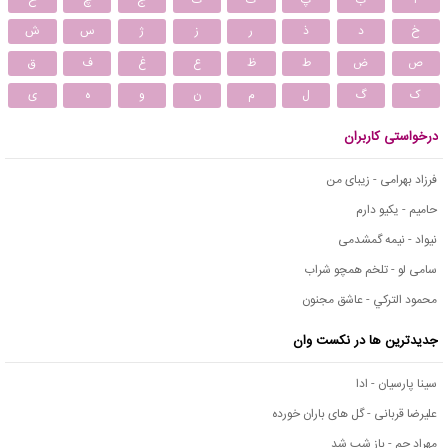
خ
د
ذ
ر
ز
ژ
س
ش
ص
ض
ط
ظ
ع
غ
ف
ق
ک
گ
ل
م
ن
و
ه
ی
درخواستی کاربران
فرزاد بهرامی - زیبای من
حامیم - یکیو دارم
نیواد - نیمه گمشدمی
سامی لو - تلخم همچو شراب
محمود التركي - عاشق مجنون
جدیدترین ها در نکست وان
سینا پارسیان - ادا
علیرضا قربانی - گل های باران خورده
مهراد جم - باز شب شد