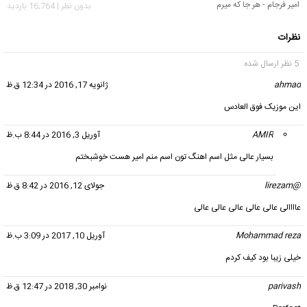
امیر فرجام - هر جا که میرم
بدون نظر | 16,764 بازدید
نظرات
5 نظر ارسال شده
ahmad
گفت:
ژانویه 17, 2016 در 12:34 ق.ظ
این موزیک فوق العادس
AMIR
گفت:
آوریل 3, 2016 در 8:44 ب.ظ
بسیار عالی مثل اسم اهنگ تون اسم منم امیر هست خوشبختم
@lirezam
گفت:
جولای 12, 2016 در 8:42 ق.ظ
عاااالی عالی عالی عالی عالی عالی
Mohammad reza
گفت:
آوریل 10, 2017 در 3:09 ب.ظ
خیلی زیبا بود کیف کردم
parivash
گفت:
نوامبر 30, 2018 در 12:47 ق.ظ