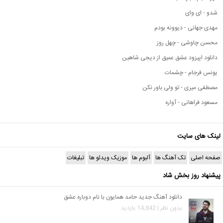
شدو - ای وای
مهدی جهانی - دیوونه بودم
محسن چاوشی - چهل روز
دانلود اپیزود عشق عمیق از دیجی شاهین
یونس فرجام - چشمات
مصطفی میری - تو ولی باور نکن
مسعود فراهانی - آواره
لینک های سایت
صفحه اصلی
تک آهنگ ها
آلبوم ها
موزیک ویدئو ها
تبلیغات
پیشنهاد روز بخش شاد
دانلود آهنگ جدید حامد همایون با نام دوباره عشق
بدون نظر | 14,842 بازدید