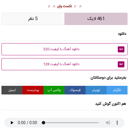
♫ ♫
نکست وان
♫ ♫
461 لایک
5 نظر
دانلود
دانلود آهنگ با کیفیت 320
mp3
دانلود آهنگ با کیفیت 128
mp3
بفرستید برای دوستانتان
تلگرام
توییتر
فیسبوک
واتس آپ
پینترست
ایمیل
هم اکنون گوش کنید