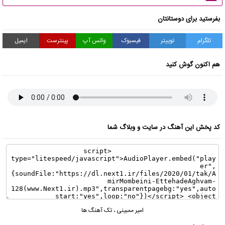
بفرستید برای دوستانتان
تلگرام
توییتر
فیسبوک
واتس آپ
پینترست
ایمیل
هم اکنون گوش کنید
کد پخش این آهنگ در سایت و وبلاگ شما
امیر ممبینی
،
تک آهنگ ها