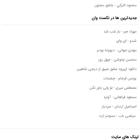
محمود التركي - عاشق مجنون
جدیدترین ها در نکست وان
مهراد جم - باز شب شد
شدو - ای وای
مهدی جهانی - دیوونه بودم
محسن چاوشی - چهل روز
دانلود اپیزود عشق عمیق از دیجی شاهین
یونس فرجام - چشمات
مصطفی میری - تو ولی باور نکن
مسعود فراهانی - آواره
اسماعیل ارندان - سردیار
مرتضی باب - ممنونم ازت
لینک های سایت