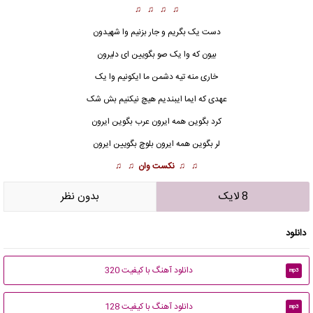
♫ ♫ ♫ ♫
دست یک بگریم و جار بزنیم وا شهیدون
بیون که وا یک صو بگویین ای دلیرون
خاری منه تیه دشمن ما ایکونیم وا یک
عهدی که ایما ایبندیم هیچ نیکنیم بش شک
کرد بگوین همه ایرون عرب بگوین ایرون
لر بگوین همه ایرون بلوچ بگویین ایرون
♫ ♫
نکست وان
♫ ♫
8 لایک
بدون نظر
دانلود
دانلود آهنگ با کیفیت 320
mp3
دانلود آهنگ با کیفیت 128
mp3