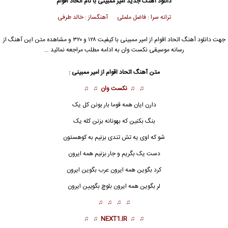
دانلود آهنگ جدید
امیر ممبینی با نام اتحاد اقوام
ترانه سرا : فاضل ململی آهنگساز : خالد طرفی
جهت دانلود آهنگ اتحاد اقوام از امیر ممبینی با کیفیت ۱۲۸ و ۳۲۰ و مشاهده متن این آهنگ از
رسانه موسیقی نکست وان به ادامه مطلب مراجعه نمائید …
متن آهنگ
اتحاد اقوام
از امیر ممبینی :
♫ ♫
نکست وان
♫ ♫
دارن ایان همه قوما بار بونن کل یک
بنگ بکنین که بهونانه بزنن کله یک
شو که اوی یه تش تندی بزنیم به کوهستون
دست یک بگریم و جار بزنیم همه ایرون
کرد بگوین همه ایرون عرب بگوین ایرون
لر بگوین همه ایرون بلوچ بگویین ایرون
♫ ♫ ♫ ♫
♫ ♫
NEXT1.IR
♫ ♫