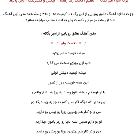
ترانه سرا : امیر یگانه تنظیم : محمد رضا رهنما میکس و مسترینگ : آرش پاکزاد
جهت دانلود آهنگ عشق رویایی از
امیر یگانه
با کیفیت ۱۲۸ و ۳۲۰ و مشاهده متن این آهنگ
شاد از رسانه موسیقی نکست وان به ادامه مطلب مراجعه نمائید …
متن آهنگ عشق رویایی از
امیر یگانه
:
♫ ♫
نکست وان
♫ ♫
میشه فهمید حالم بهتره
داره اون روزای سخت می گذره
میشه فهمید دلیلش توئی
این همه خوبیت دور از تصور
با تو فهمیدم میشه هنوز رسید یه روز به
عشق واقعی
این بدون که دیگه فکر نمی کنم به جز به چیز دیگه ای
من و تو کنار هم بهترین روزا رو پیش رو داریم
تو رو دارم همین بسه دنیا رو زیر پامون میذاریم
من و تو کنار هم بهترین روزا رو پیش رو داریم