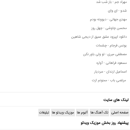
مهراد جم - باز شب شد
شدو - ای وای
مهدی جهانی - دیوونه بودم
محسن چاوشی - چهل روز
دانلود اپیزود عشق عمیق از دیجی شاهین
یونس فرجام - چشمات
مصطفی میری - تو ولی باور نکن
مسعود فراهانی - آواره
اسماعیل ارندان - سردیار
مرتضی باب - ممنونم ازت
لینک های سایت
صفحه اصلی
تک آهنگ ها
آلبوم ها
موزیک ویدئو ها
تبلیغات
پیشنهاد روز بخش موزیک ویدئو