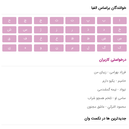
خوانندگان براساس الفبا
ا
ب
پ
ت
ث
ج
چ
ح
خ
د
ذ
ر
ز
ژ
س
ش
ص
ض
ط
ظ
ع
غ
ف
ق
ک
گ
ل
م
ن
و
ه
ی
درخواستی کاربران
فرزاد بهرامی - زیبای من
حامیم - یکیو دارم
نیواد - نیمه گمشدمی
سامی لو - تلخم همچو شراب
محمود التركي - عاشق مجنون
جدیدترین ها در نکست وان