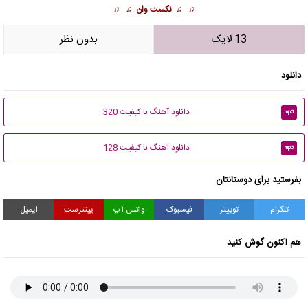
♫ ♫
نکست وان
♫ ♫
13 لایک
بدون نظر
دانلود
دانلود آهنگ با کیفیت 320
mp3
دانلود آهنگ با کیفیت 128
mp3
بفرستید برای دوستانتان
تلگرام
توییتر
فیسبوک
واتس آپ
پینترست
ایمیل
هم اکنون گوش کنید