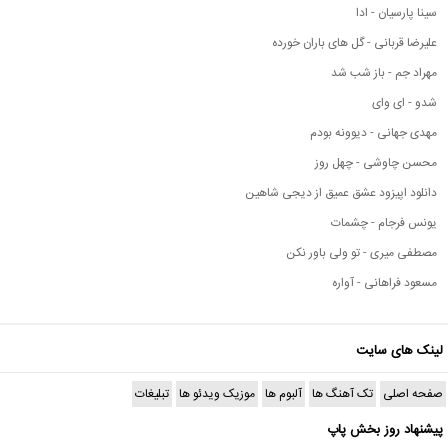
سینا پارسیان - ادا
علیرضا قربانی - گل های باران خورده
مهراد جم - باز شب شد
شدو - ای وای
مهدی جهانی - دیوونه بودم
محسن چاوشی - چهل روز
دانلود اپیزود عشق عمیق از دیجی شاهین
یونس فرجام - چشمات
مصطفی میری - تو ولی باور نکن
مسعود فراهانی - آواره
لینک های سایت
صفحه اصلی
تک آهنگ ها
آلبوم ها
موزیک ویدئو ها
تبلیغات
پیشنهاد روز بخش پاپ