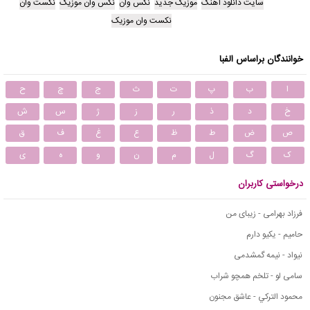
سایت دانلود آهنگ
موزیک جدید
نکس وان
نکس وان موزیک
نکست وان
نکست وان موزیک
خوانندگان براساس الفبا
ا
ب
پ
ت
ث
ج
چ
ح
خ
د
ذ
ر
ز
ژ
س
ش
ص
ض
ط
ظ
ع
غ
ف
ق
ک
گ
ل
م
ن
و
ه
ی
درخواستی کاربران
فرزاد بهرامی - زیبای من
حامیم - یکیو دارم
نیواد - نیمه گمشدمی
سامی لو - تلخم همچو شراب
محمود التركي - عاشق مجنون