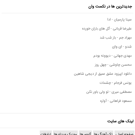
جدیدترین ها در نکست وان
سینا پارسیان - ادا
علیرضا قربانی - گل های باران خورده
مهراد جم - باز شب شد
شدو - ای وای
مهدی جهانی - دیوونه بودم
محسن چاوشی - چهل روز
دانلود اپیزود عشق عمیق از دیجی شاهین
یونس فرجام - چشمات
مصطفی میری - تو ولی باور نکن
مسعود فراهانی - آواره
لینک های سایت
صفحه اصلی
تک آهنگ ها
آلبوم ها
موزیک ویدئو ها
تبلیغات