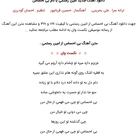
دانلود آهنگ جدید
امین رستمی
با نام بی احساس
ترانه سرا : علی بحرینی آهنگساز : حسین قربانپور تنظیم : احسان گودرزی
جهت دانلود آهنگ بی احساس از
امین رستمی
با کیفیت ۱۲۸ و ۳۲۰ و مشاهده متن این آهنگ
از رسانه موسیقی نکست وان به ادامه مطلب مراجعه نمائید …
متن آهنگ بی احساس از
امین رستمی
:
♫ ♫
نکست وان
♫ ♫
عزیزم داره میره تو چشام داره آروم می گیره
یه قطره اشک روی گونه هام نذاری این عشق بمیره
دلم دل به تو داده آخه درد دلام با تو زیاده
منو جا نذار تو حسرت یه دلخوشی ساده
بی احساس تو چی می فهمی از حال من
چی می دونی تو خیال من
چی گذشته تو این روزها
بی احساس
تو چی می فهمی از حال من