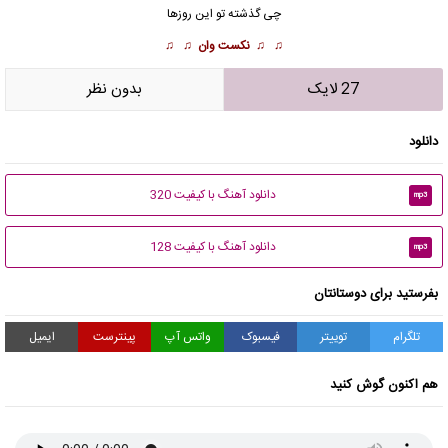
چی گذشته تو این روزها
♫ ♫
نکست وان
♫ ♫
27 لایک
بدون نظر
دانلود
دانلود آهنگ با کیفیت 320
mp3
دانلود آهنگ با کیفیت 128
mp3
بفرستید برای دوستانتان
تلگرام
توییتر
فیسبوک
واتس آپ
پینترست
ایمیل
هم اکنون گوش کنید