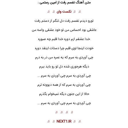
متن آهنگ نفسم رفت از
امین رستمی
:
♫ ♫
نکست وان
♫ ♫
تورو دیدم
نفس
م رفت دل تنگم از دستم رفت
عاشقی بود احساس من تو خود عشقی واسه من
خدا عشقم ازم دوره خدا قلبم چه صبوره
خودت اینجا توی قلبم چرا دستات اینقد دوره
چی آوردی به سرم که یه عمره من در به درم
دیگه هرجوری شده دل تو رو باید ببرم
چی آوردی به سرم چی آوردی به سرم …
چی آوردی به سرم که از همه دیوونه ترم
حالا از این جنون دیگه نمیخوام بگذرم
چی آوردی به سرم چی آوردی به سرم …
♫ ♫ ♫ ♫
♫ ♫
NEXT1.IR
♫ ♫