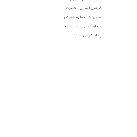
فریدون آسرایی - حسرت
معین زد - خدا رو شکر کن
پیمان کیوانی - غملی بیر سوز
پیمان کیوانی - سارا