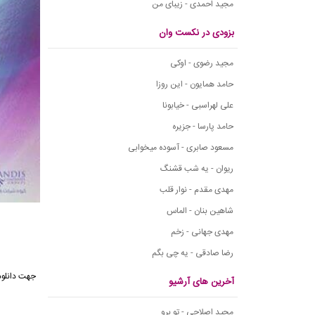
مجید احمدی - زیبای من
بزودی در نکست وان
مجید رضوی - اوکی
حامد همایون - این روزا
علی لهراسبی - خیابونا
حامد پارسا - جزیره
مسعود صابری - آسوده میخوابی
ریوان - یه شب قشنگ
مهدی مقدم - نوار قلب
شاهین بنان - الماس
مهدی جهانی - زخم
رضا صادقی - یه چی بگم
جهت دانلود
آخرین های آرشیو
مجید اصلاحی - تو برو