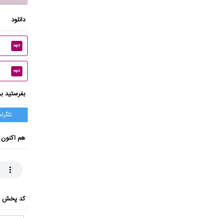
دانلود
mp3
mp3
بفرستید بر
تلگرام
هم اکنون 
کد پخش ای