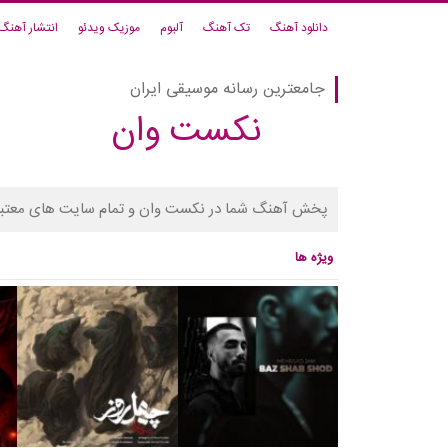
دانلود آهنگ
تک آهنگ
آلبوم
موزیک ویدئو
انتشار آهنگ
جامعترین رسانه موسیقی ایران
نکست وان
پخش آهنگ شما در نکست وان و تمام سایت های معتبر
ویژه ها