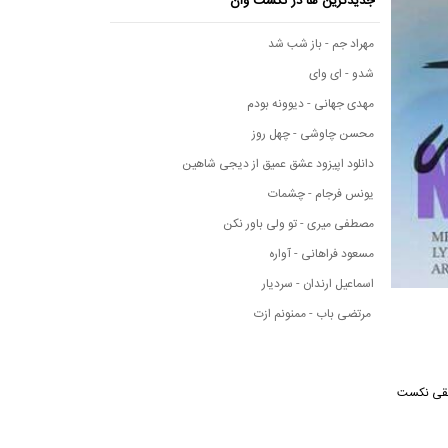
جدیدترین ها در نکست وان
مهراد جم - باز شب شد
شدو - ای وای
مهدی جهانی - دیوونه بودم
محسن چاوشی - چهل روز
دانلود اپیزود عشق عمیق از دیجی شاهین
یونس فرجام - چشمات
مصطفی میری - تو ولی باور نکن
مسعود فراهانی - آواره
اسماعیل ارندان - سردیار
مرتضی باب - ممنونم ازت
 موسیقی نکست