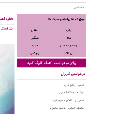
دانلود آه
موزیک ها براساس سبک ها
تک آهنگ
, ,602
پاپ
سنتی
شاد
غمگین
نوحه و مداحی
ملایم
بی کلام
رمیکس
برای درخواست آهنگ کلیک کنید
درخواستی کاربران
حامیم - یکیو دارم
نیواد - نیمه گمشدمی
سامی لو - تلخم همچو شراب
محمود التركي - عاشق مجنون