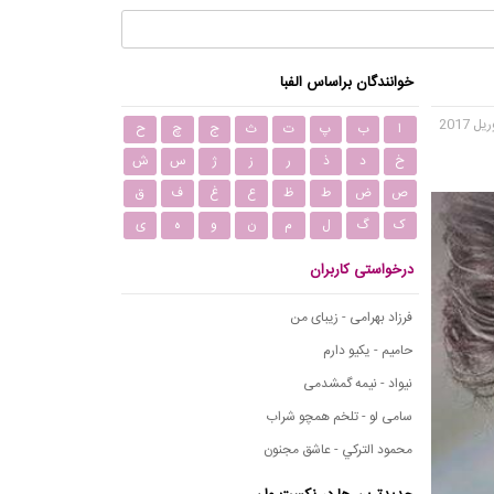
خوانندگان براساس الفبا
ا
ب
پ
ت
ث
ج
چ
ح
خ
د
ذ
ر
ز
ژ
س
ش
ص
ض
ط
ظ
ع
غ
ف
ق
ک
گ
ل
م
ن
و
ه
ی
درخواستی کاربران
فرزاد بهرامی - زیبای من
حامیم - یکیو دارم
نیواد - نیمه گمشدمی
سامی لو - تلخم همچو شراب
محمود التركي - عاشق مجنون